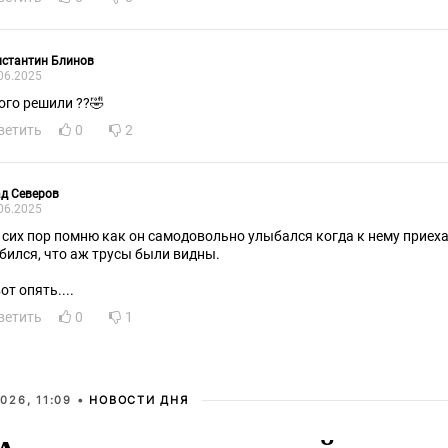
нстантин Блинов
06.2025
ого решили ??🤣
ветить
0
2
д Северов
06.2025
 пор помню как он самодовольно улыбался когда к нему приехал Помпео, так широко
бился, что аж трусы были видны.
от опять....
ветить
0
1
026, 11:09 •
НОВОСТИ ДНЯ