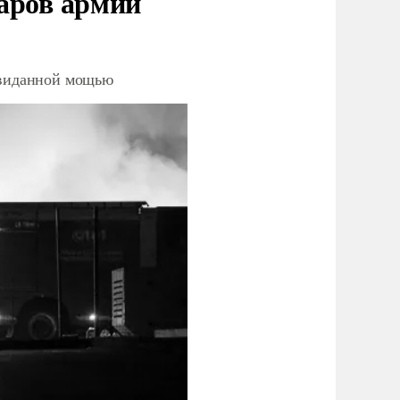
аров армии
невиданной мощью