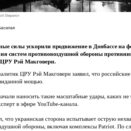
lii Stepanov
Басилая
ые силы ускорили продвижение в Донбассе на 
ния систем противовоздушной обороны противни
 ЦРУ Рэй Макговерн.
алитик ЦРУ Рэй Макговерн заявил, что российские 
евиданной мощью.
начали наносить такие масштабные удары, каких не 
ксперт в эфире YouTube-канала.
л, что украинская сторона испытывает острую нехв
здушной обороны, включая комплексы Patriot. По с