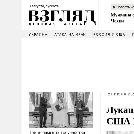
8 августа, суббота
Новость ч
Мужчина с
Чехии
УКРАИНА
АТАКА НА ИРАН
РОССИЯ И США
21 ИЮНЯ 202
Лукаш
США К
Три исламских государства