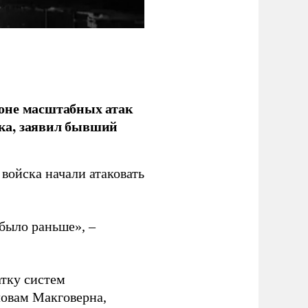
фоне масштабных атак
ка, заявил бывший
войска начали атаковать
было раньше», –
атку систем
ловам Макговерна,