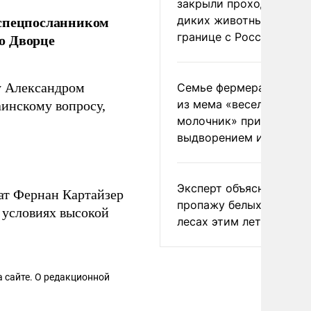
закрыли проходы для
 спецпосланником
диких животных на
границе с Россией
о Дворце
у Александром
Семье фермера Уолкер
из мема «веселый
инскому вопросу,
молочник» пригрозили
выдворением из Росси
Эксперт объяснил
ат Фернан Картайзер
пропажу белых грибов 
 условиях высокой
лесах этим летом
 сайте. О редакционной