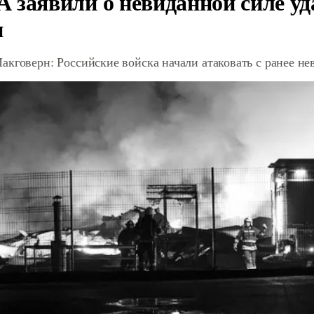
 заявили о невиданной силе уд
и
акговерн: Российские войска начали атаковать с ранее 