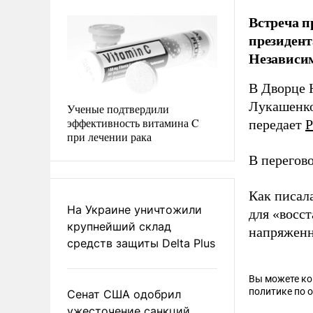
Встреча п
президент
Независим
В Дворце 
Лукашенко
Ученые подтвердили
эффективность витамина C
передает
Р
при лечении рака
В перегов
Как писал
На Украине уничтожили
для «восс
крупнейший склад
напряженн
средств защиты Delta Plus
Вы можете к
политике по 
Сенат США одобрил
ужесточение санкций