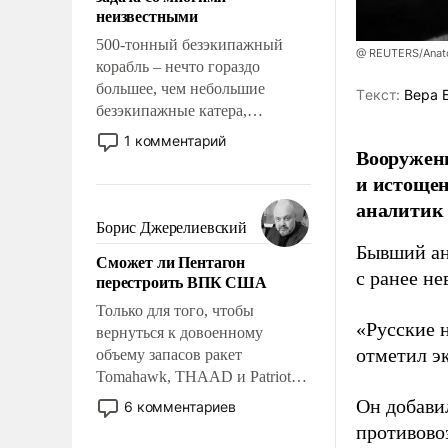
адаптироваться.
неизвестными
500-тонный безэкипажный
@ REUTERS/Anato
корабль – нечто гораздо
большее, чем небольшие
Tекст:
Вера 
безэкипажные катера,
применение которых уже
1 комментарий
Вооруженн
стало обыденностью. Задача по
созданию такого корабля очень
и истоще
сложна и амбициозна. Однако
аналитик
и ее реализация радикально
Борис Джерелиевский
поднимет наши боевые
Бывший ан
Сможет ли Пентагон
возможности.
с ранее н
перестроить ВПК США
Только для того, чтобы
«Русские 
вернуться к довоенному
отметил э
объему запасов ракет
Tomahawk, THAAD и Patriot
США потребуется более трех
Он добави
6 комментариев
лет. Даже небольшая война с
противово
Ираном опустошила