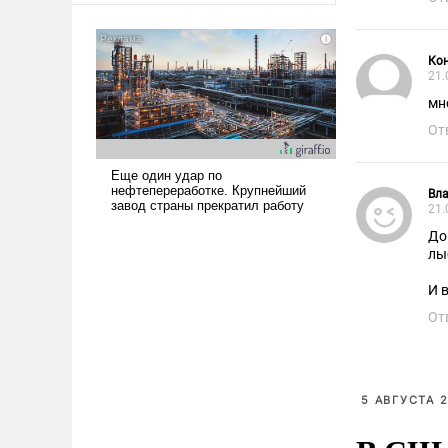
Ко
21.
мн
От
Вла
21.
До сих
лы
И в
От
5 АВГУСТА 2