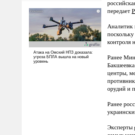
российская
американские арсеналы.
передает
Р
Сложившаяся ситуация
означает многолетний период
уязвимости США, например,
Аналитик 
перед Китаем.
поскольку
контроля н
Ранее Мин
Бакшеевка
центры, м
противника
орудий и 
Ранее рос
украински
Эксперты
самых мощ