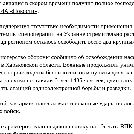
 авиация в скором времени получит полное господс
ИА «Новости»
.
подчеркнул отсутствие необходимости применения 
 темпы спецоперации на Украине стремительно раст
ад регионом осталось освободить всего два крупных
истерство обороны сообщило об освобождении нас
 в Харьковской области. Военные продолжили унич
еста производства беспилотников и пункты дислока
 за сутки составили более 1435 человек, один танк
пять станций радиоэлектронной борьбы и разведки.
сийская армия
нанесла
массированные удары по лог
х войск.
охарактеризовали
недавнюю атаку на объекты ВПК в
ных баллистических ударов.