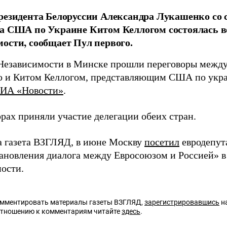
резидента Белоруссии Александра Лукашенко со
а США по Украине Китом Келлогом состоялась в
ости, сообщает Пул первого.
Независимости в Минске прошли переговоры межд
 и Китом Келлогом, представляющим США по укра
ИА «Новости»
.
орах приняли участие делегации обеих стран.
а газета ВЗГЛЯД, в июне Москву
посетил
евродепут
тановления диалога между Евросоюзом и Россией» в
ости.
омментировать материалы газеты ВЗГЛЯД,
зарегистрировавшись
на
отношению к комментариям читайте
здесь
.