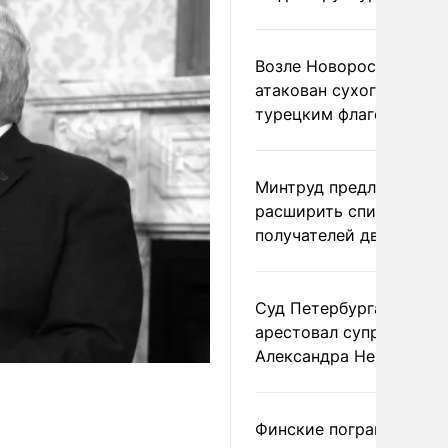
Возле Новороссийска
атакован сухогруз под
турецким флагом
Минтруд предложил
расширить список
получателей двух пенс
Суд Петербурга заочно
арестовал супругу
Александра Невзорова
Финские пограничники