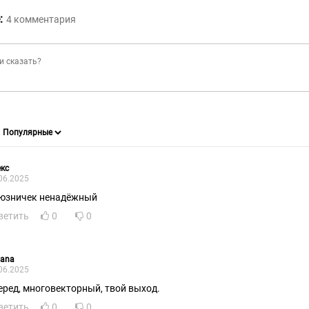
:
4
комментария
кс
06.2025
юзничек ненадёжный
ветить
0
0
iana
06.2025
еред, многовекторный, твой выход.
ветить
0
0