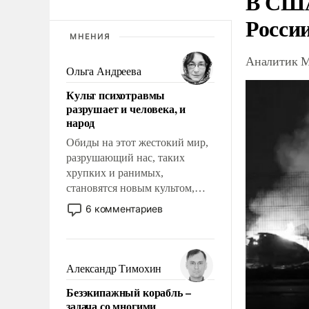
В США
Росси
МНЕНИЯ
Аналитик М
Ольга Андреева
Культ психотравмы
разрушает и человека, и
народ
Обиды на этот жестокий мир,
разрушающий нас, таких
хрупких и ранимых,
становятся новым культом,
постепенно вытесняя и
6 комментариев
отменяя традиционное
требование к человеку – быть
мужественным и твердым под
ударами судьбы, брать на себя
Александр Тимохин
ответственность, помогать
Безэкипажный корабль –
слабым, идти вперед и
задача со многими