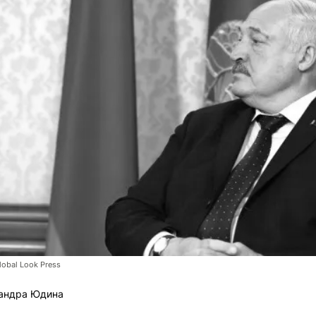
lobal Look Press
андра Юдина