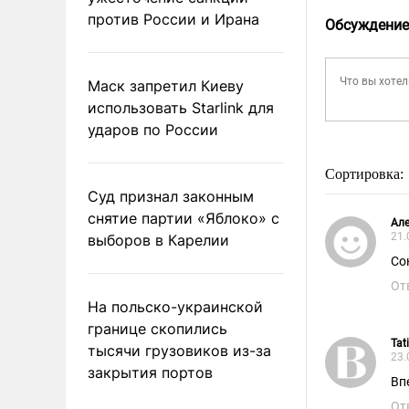
против России и Ирана
Обсуждение
Маск запретил Киеву
использовать Starlink для
ударов по России
Сортировка:
Суд признал законным
снятие партии «Яблоко» с
Але
21.
выборов в Карелии
Со
От
На польско-украинской
границе скопились
Tat
тысячи грузовиков из-за
23.
закрытия портов
Вп
От