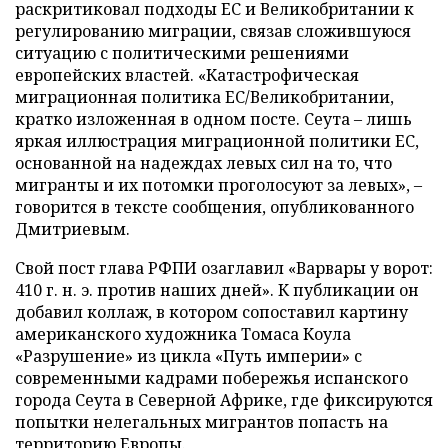
раскритиковал подходы ЕС и Великобритании к
регулированию миграции, связав сложившуюся
ситуацию с политическими решениями
европейских властей. «Катастрофическая
миграционная политика ЕС/Великобритании,
кратко изложенная в одном посте. Сеута – лишь
яркая иллюстрация миграционной политики ЕС,
основанной на надеждах левых сил на то, что
мигранты и их потомки проголосуют за левых», –
говорится в тексте сообщения, опубликованного
Дмитриевым.
Свой пост глава РФПИ озаглавил «Варвары у ворот:
410 г. н. э. против наших дней». К публикации он
добавил коллаж, в котором сопоставил картину
американского художника Томаса Коула
«Разрушение» из цикла «Путь империи» с
современными кадрами побережья испанского
города Сеута в Северной Африке, где фиксируются
попытки нелегальных мигрантов попасть на
территорию Европы.