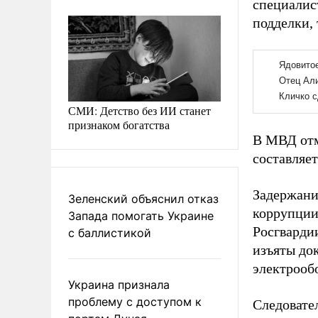
специалис
подделки,
СМИ: Детство без ИИ станет
признаком богатства
В МВД отм
составляе
Задержани
Зеленский объяснил отказ
коррупции
Запада помогать Украине
Росгварди
с баллистикой
изъяты док
электрооб
Украина признала
проблему с доступом к
Следовател