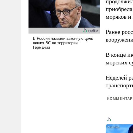
продолжил
поднимет наши боевые
приобрела
возможности.
моряков и
Ранее рос
вооружени
В конце и
морских су
Неделей р
транспорт
КОММЕНТАРИ