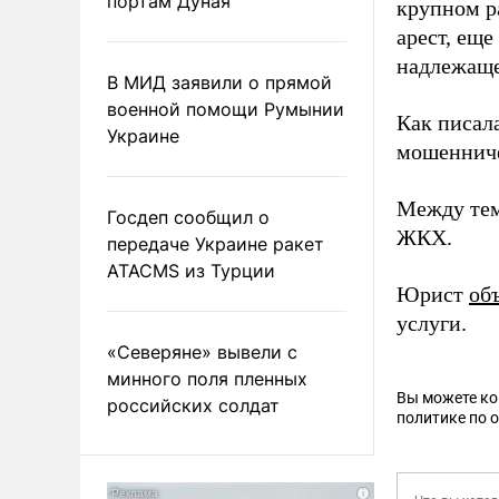
портам Дуная
крупном р
арест, еще
надлежаще
В МИД заявили о прямой
военной помощи Румынии
Как писал
Украине
мошенниче
Между те
Госдеп сообщил о
ЖКХ.
передаче Украине ракет
ATACMS из Турции
Юрист
об
услуги.
«Северяне» вывели с
минного поля пленных
Вы можете к
российских солдат
политике по 