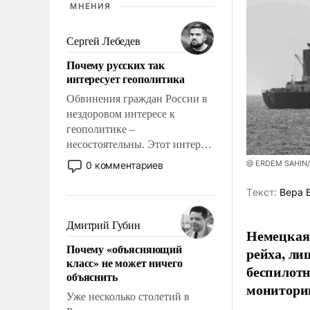
МНЕНИЯ
Сергей Лебедев
Почему русских так
интересует геополитика
Обвинения граждан России в
нездоровом интересе к
геополитике –
несостоятельны. Этот интерес
рационален и прагматичен. Он
@ ERDEM SAHIN
0 комментариев
обусловлен тысячелетним
опытом выживания в крайне
Tекст:
Вера 
непростых условиях и
фундаментальным знанием,
Дмитрий Губин
Немецкая 
что мировая политика имеет
Почему «объясняющий
рейха, ли
свойство заявляться на порог
класс» не может ничего
нашего дома.
беспилотн
объяснить
мониторин
Уже несколько столетий в