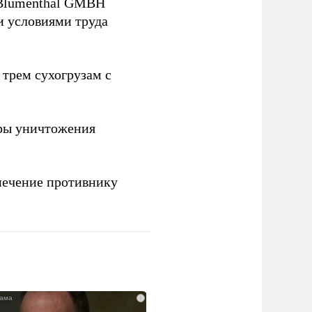
 Blumenthal GMBH
и условиями труда
 трем сухогрузам с
ры уничтожения
печение противнику
i