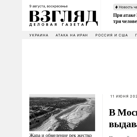
9 августа, воскресенье
Новость ч
При атаке
три челов
УКРАИНА
АТАКА НА ИРАН
РОССИЯ И США
11 ИЮНЯ 202
В Мос
выдав
Жара и обмеление рек жестко