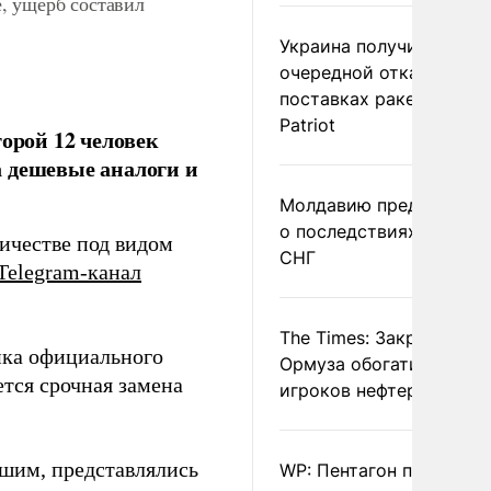
, ущерб составил
Украина получила
очередной отказ в
поставках ракет для
Patriot
торой 12 человек
а дешевые аналоги и
Молдавию предупреди
о последствиях выхода
ичестве под видом
СНГ
Telegram-канал
The Times: Закрытие
ика официального
Ормуза обогатило новы
тся срочная замена
игроков нефтерынка
вшим, представлялись
WP: Пентагон потребов