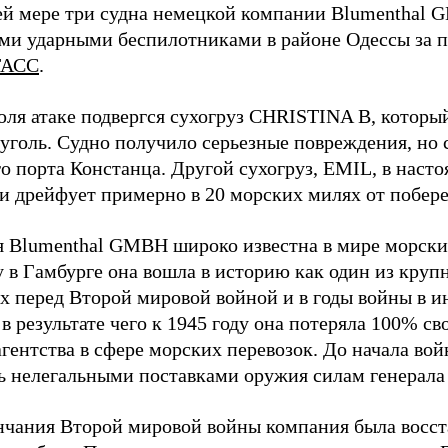
й мере три судна немецкой компании Blumenthal
ми ударными беспилотниками в районе Одессы за п
ТАСС
.
юля атаке подвергся сухогруз CHRISTINA B, котор
 уголь. Судно получило серьезные повреждения, но 
о порта Констанца. Другой сухогруз, EMIL, в наст
и дрейфует примерно в 20 морских милях от побер
 Blumenthal GMBH широко известна в мире морских
у в Гамбурге она вошла в историю как один из кру
х перед Второй мировой войной и в годы войны в и
в результате чего к 1945 году она потеряла 100% св
агентства в сфере морских перевозок. До начала во
ь нелегальными поставками оружия силам генерала
нчания Второй мировой войны компания была восст