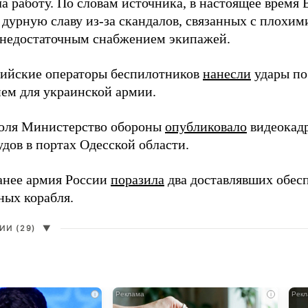
а работу. По словам источника, в настоящее время
 дурную славу из-за скандалов, связанных с плохим
 недостаточным снабжением экипажей.
сийские операторы беспилотников
нанесли
удары по
ем для украинской армии.
юля Министерство обороны
опубликовало
видеокад
дов в портах Одесской области.
анее армия России
поразила
два доставлявших обес
ных корабля.
И (29)
▼
i
i