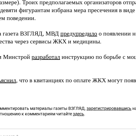
азмере). Троих предполагаемых организаторов отп
 девяти фигурантам избрана мера пресечения в виде
м поведении.
а газета ВЗГЛЯД, МВД
предупредило
о появлении н
ства через сервисы ЖКХ и медицины.
м Минстрой
разработал
инструкцию по борьбе с мо
ъяснил
, что в квитанциях по оплате ЖКХ могут поя
омментировать материалы газеты ВЗГЛЯД,
зарегистрировавшись
на
отношению к комментариям читайте
здесь
.