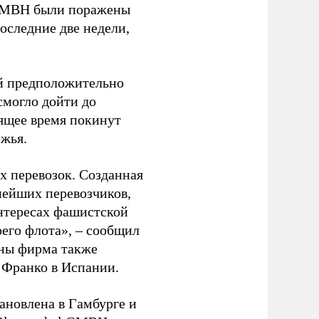
 GMBH были поражены
оследние две недели,
ый предположительно
смогло дойти до
оящее время покинут
ежья.
 перевозок. Созданная
пнейших перевозчиков,
нтересах фашистской
оего флота», – сообщил
йны фирма также
 Франко в Испании.
ановлена в Гамбурге и