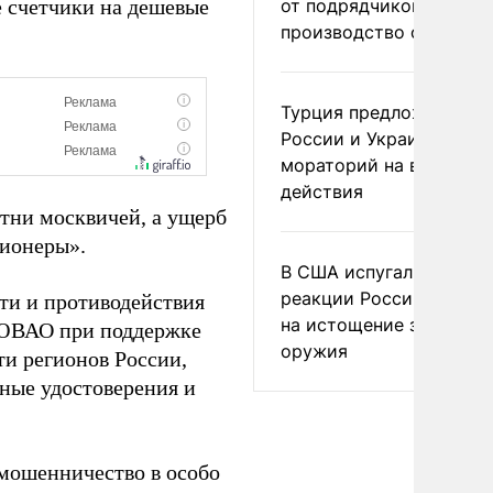
 счетчики на дешевые
от подрядчиков ускори
производство оружия
Турция предложила
России и Украине
мораторий на военные
действия
тни москвичей, а ущерб
сионеры».
В США испугались
реакции России и Кита
ти и противодействия
на истощение запасов
 ЮВАО при поддержке
оружия
и регионов России,
ьные удостоверения и
(мошенничество в особо