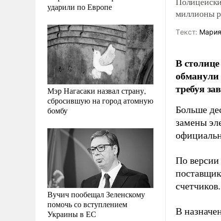
Полицейски
ударили по Европе
миллионы р
Tекст:
Мария
В столице
обманули 
требуя за
Мэр Нагасаки назвал страну,
сбросившую на город атомную
Больше де
бомбу
замены эл
официальн
По версии
поставщик
счетчиков.
Вучич пообещал Зеленскому
помочь со вступлением
В назначе
Украины в ЕС