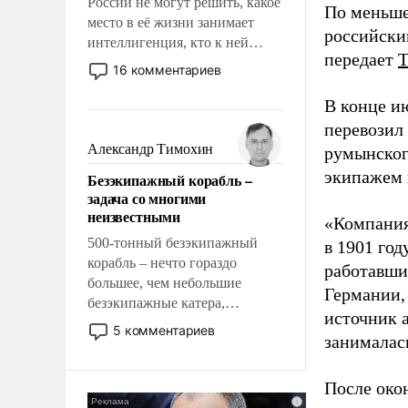
России не могут решить, какое
По меньше
место в её жизни занимает
российски
интеллигенция, кто к ней
передает
принадлежит, а кого из неё
16 комментариев
исключили с правом
восстановления и без оного. И
В конце и
чем она отличается от просто
перевозил
образованных людей. Иногда
Александр Тимохин
румынског
казалось, что эти вопросы
экипажем 
Безэкипажный корабль –
решены раз и навсегда, но –
задача со многими
нет, не решены.
неизвестными
«Компания
500-тонный безэкипажный
в 1901 год
корабль – нечто гораздо
работавши
большее, чем небольшие
Германии, 
безэкипажные катера,
источник 
применение которых уже
5 комментариев
занималас
стало обыденностью. Задача по
созданию такого корабля очень
сложна и амбициозна. Однако
После око
и ее реализация радикально