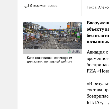
двигаемся по пути
9 комментариев
Tекст:
Алекс
революционных изменений.
То, что несколько лет назад
было образом для
Вооружен
псевдонаучной фантастики,
объекту в
стало всерьез обсуждаемой
беспилотн
идеей.
позывным
Авиация с
временног
боеприпас
РИА «Нов
«В резуль
состава п
боеприпасо
БПЛА», – 