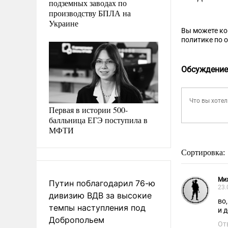
подземных заводах по
производству БПЛА на
Украине
Вы можете к
политике по 
Обсуждение
Первая в истории 500-
балльница ЕГЭ поступила в
МФТИ
Сортировка:
Ми
Путин поблагодарил 76-ю
23.
дивизию ВДВ за высокие
во
темпы наступления под
и 
Добропольем
От