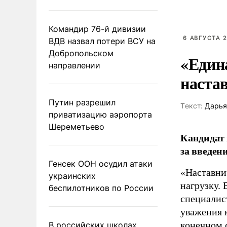
Командир 76-й дивизии
6 АВГУСТА 2
ВДВ назвал потери ВСУ на
Добропольском
«Един
направлении
наста
Путин разрешил
Tекст:
Дарья
приватизацию аэропорта
Шереметьево
Кандидат 
за введен
Генсек ООН осудил атаки
«Наставни
украинских
нагрузку. 
беспилотников по России
специалис
уважения к
конечном с
В российских школах