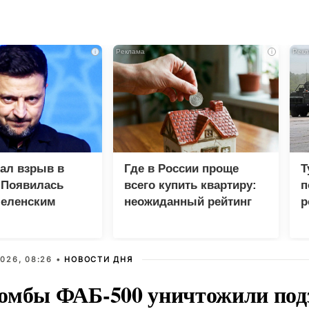
i
i
зал взрыв в
Где в России проще
Т
 Появилась
всего купить квартиру:
п
Зеленским
неожиданный рейтинг
р
026, 08:26 •
НОВОСТИ ДНЯ
омбы ФАБ-500 уничтожили под