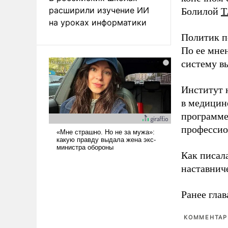
расширили изучение ИИ
Болилой
Т
на уроках информатики
Политик п
По ее мне
систему в
Институт 
в медицине
программе
профессио
Как писал
наставнич
Ранее глав
КОММЕНТАРИ