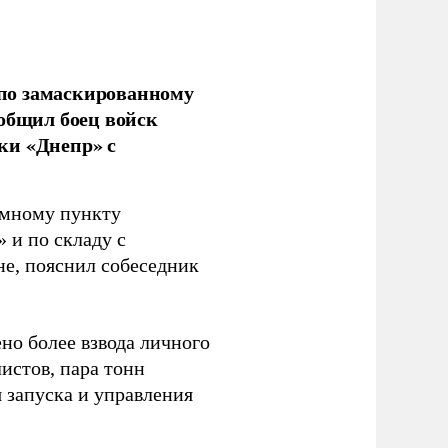
по замаскированному
ообщил боец войск
ки «Днепр» с
емному пункту
 и по складу с
не, пояснил собеседник
но более взвода личного
истов, пара тонн
я запуска и управления