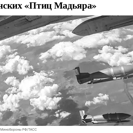
нских «Птиц Мадьяра»
 Минобороны РФ/ТАСС