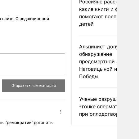
Россияне рассказали,
какие книги и фильмы
помогают воспитывать
 сайте. О редакционной
детей
Альпинист допустил
обнаружение
предсмертной записки
Наговицыной на пике
Победы
Ученые разрушили миф
«гонке сперматозоидов
при оплодотворении
аны "демократии" догонять