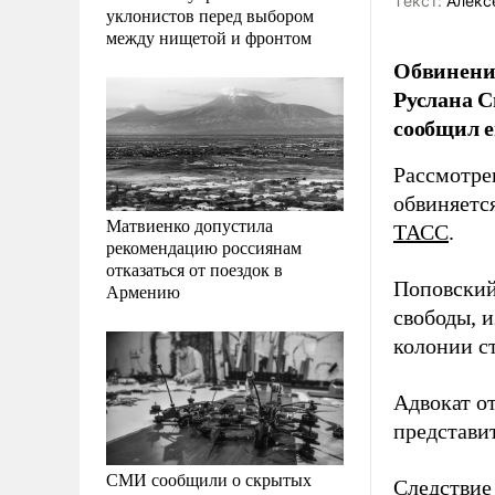
Tекст:
Алекс
уклонистов перед выбором
между нищетой и фронтом
Обвинение
Руслана С
сообщил е
Рассмотре
обвиняется
Матвиенко допустила
ТАСС
.
рекомендацию россиянам
отказаться от поездок в
Поповский
Армению
свободы, и
колонии с
Адвокат о
представит
СМИ сообщили о скрытых
Следствие