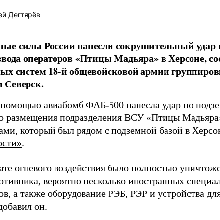
ей Дегтярёв
ные силы России нанесли сокрушительный удар 
звода операторов «Птицы Мадьяра» в Херсоне, с
ых систем 18-й общевойсковой армии группиров
 Северск.
 помощью авиабомб ФАБ-500 нанесла удар по подз
о размещения подразделения ВСУ «Птицы Мадьяра»
ами, который был рядом с подземной базой в Херсо
ости»
.
тате огневого воздействия было полностью уничтоже
ротивника, вероятно несколько иностранных специал
в, а также оборудование РЭБ, РЭР и устройства дл
добавил он.