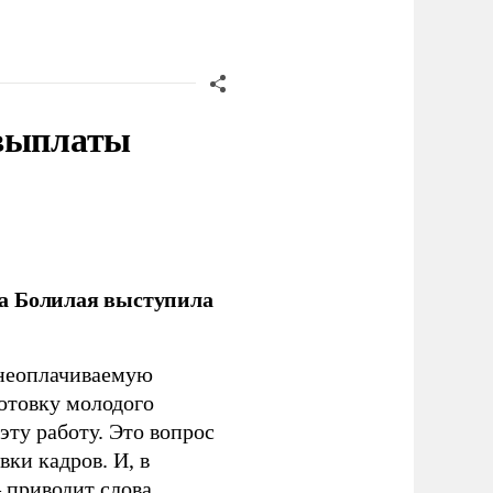
 выплаты
ла Болилая выступила
 неоплачиваемую
готовку молодого
ту работу. Это вопрос
ки кадров. И, в
– приводит слова