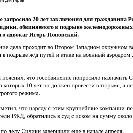
ей Дегтярев
 запросило 30 лет заключения для гражданина Р
идики, обвиняемого в подрыве железнодорожных 
го адвокат Игорь Поповский.
ние дела проходит во Втором Западном окружном в
 в подрыве ж/д путей и атаке на военный аэродром 
 пояснил, что гособвинение попросило назначить 
з которых 10 лет он должен провести в тюрьме, а ос
трогого режима.
тметил, что наряду с этим крупнейшие компании-пе
ели РЖД, обратились в суд с иском на сумму около
 по делу Сидики
завершили
еще в начале апреля.