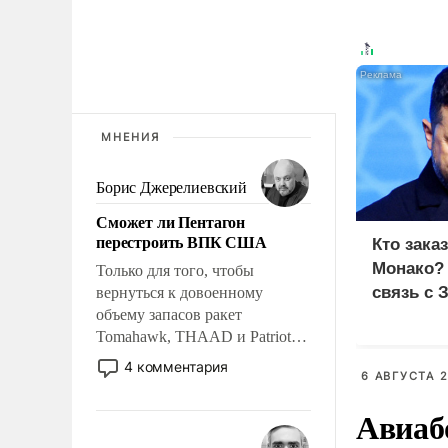
МНЕНИЯ
Борис Джерелиевский
Сможет ли Пентагон
перестроить ВПК США
Кто зака
Монако?
Только для того, чтобы
связь с 
вернуться к довоенному
объему запасов ракет
Tomahawk, THAAD и Patriot
США потребуется более трех
4 комментария
6 АВГУСТА 2
лет. Даже небольшая война с
Ираном опустошила
Авиаб
американские арсеналы.
Сложившаяся ситуация