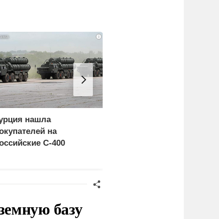
i
урция нашла
Россия больше не буде
окупателей на
церемониться - теперь
оссийские C-400
это законная цель в
Германии
земную базу