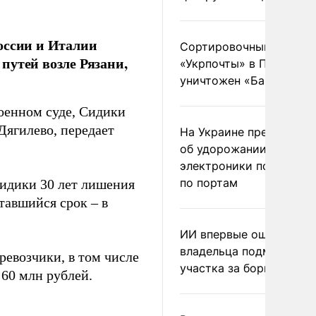
оссии и Италии
Сортировочный пункт
путей возле Рязани,
«Укрпочты» в Павлогра
уничтожен «Бандероль
оенном суде, Сидики
Дягилево, передает
На Украине предупреди
об удорожании китайс
электроники после уда
по портам
Сидики 30 лет лишения
тавшийся срок – в
ИИ впервые оштрафова
владельца подмосковн
ревозчики, в том числе
участка за борщевик
 60 млн рублей.