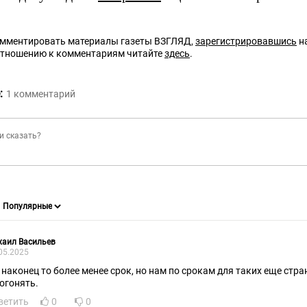
омментировать материалы газеты ВЗГЛЯД,
зарегистрировавшись
на
отношению к комментариям читайте
здесь
.
:
1
комментарий
хаил Васильев
05.2025
, наконец то более менее срок, но нам по срокам для таких еще стр
догонять.
ветить
0
0