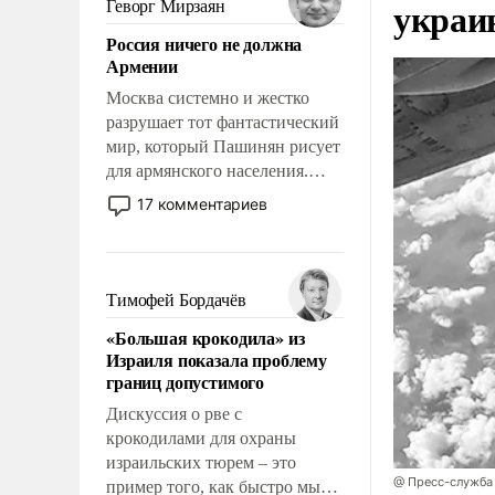
украи
Геворг Мирзаян
означает многолетний период
Россия ничего не должна
уязвимости США, например,
Армении
перед Китаем.
Москва системно и жестко
разрушает тот фантастический
мир, который Пашинян рисует
для армянского населения.
Мир, где политические
17 комментариев
прожекты будут безусловно
оплачиваться за счет
российских
налогоплательщиков и где
Тимофей Бордачёв
Еревану за свои поступки не
«Большая крокодила» из
нужно отвечать.
Израиля показала проблему
границ допустимого
Дискуссия о рве с
крокодилами для охраны
израильских тюрем – это
@ Пресс-служба
пример того, как быстро мы