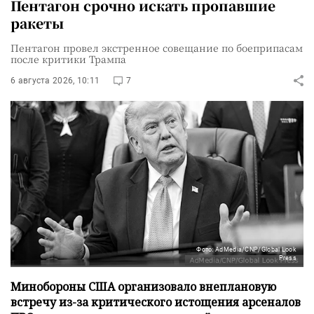
Пентагон срочно искать пропавшие
ракеты
Пентагон провел экстренное совещание по боеприпасам
после критики Трампа
6 августа 2026, 10:11
7
Фото: AdMedia/CNP/Global Look
Press
Минобороны США организовало внеплановую
встречу из-за критического истощения арсеналов