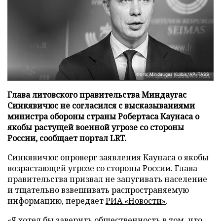
Фото: Mindaugas Kulbis/AP/TASS
Глава литовского правительства Миндаугас
Синкявичюс не согласился с высказываниями
министра обороны страны Робертаса Каунаса о
якобы растущей военной угрозе со стороны
России, сообщает портал LRT.
Синкявичюс опроверг заявления Каунаса о якобы
возрастающей угрозе со стороны России. Глава
правительства призвал не запугивать население
и тщательно взвешивать распространяемую
информацию, передает
РИА «Новости»
.
«Я хотел бы заверить общественность в том, что