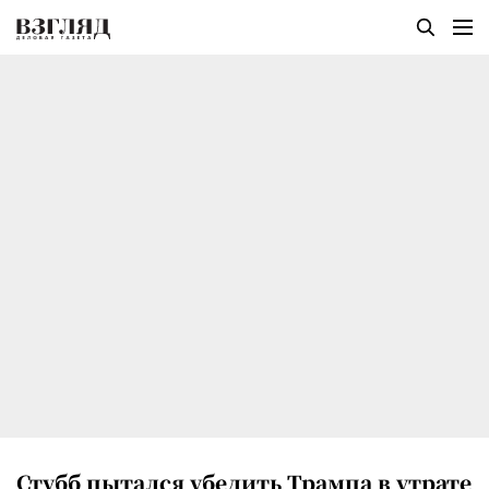
Стубб пытался убедить Трампа в утрате