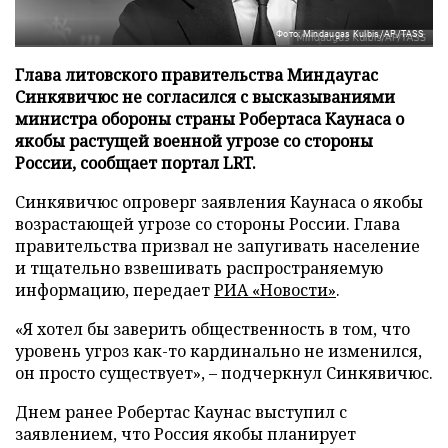
Фото: Mindaugas Kulbis/AP/TASS
Глава литовского правительства Миндаугас
Синкявичюс не согласился с высказываниями
министра обороны страны Робертаса Каунаса о
якобы растущей военной угрозе со стороны
России, сообщает портал LRT.
Синкявичюс опроверг заявления Каунаса о якобы
возрастающей угрозе со стороны России. Глава
правительства призвал не запугивать население
и тщательно взвешивать распространяемую
информацию, передает
РИА «Новости»
.
«Я хотел бы заверить общественность в том, что
уровень угроз как-то кардинально не изменился,
он просто существует», – подчеркнул Синкявичюс.
Днем ранее Робертас Каунас выступил с
заявлением, что Россия якобы планирует