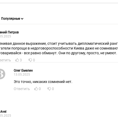
ений Петров
05.2025
енивая данное выражение, стоит учитывать дипломатический ранг
атели попроще в недоговороспособности Киева даже не сомневаются. О че
договаривайся - все равно обманут. Они по другому, просто, не умеют.
ветить
3
0
Олег Емелин
13.05.2025
Это точно, никаких сомнений нет.
Ответить
0
0
 Avel
05.2025