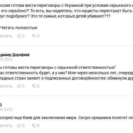
оссия готова вести переговоры с Украиной при условии серьезного
 это серьёзно?! То есть, вы надеетесь, что нацисты перестанут бы
руг подобреют? Это те самые, которые детей убивают???
Читать полностью
ветить
2
0
адимир Дорофккв
05.2025
ы готовы вести переговоры с серьезной ответственностью"
нас ответственность будет, а у них? Или через несколько лет, очер
падных стран заявят о подписанных договорённостях: обманули ду
ветить
0
0
D
05.2025
 созрел еще Киев для заключения мира. Скоро орешники полетят оп
ветить
0
0