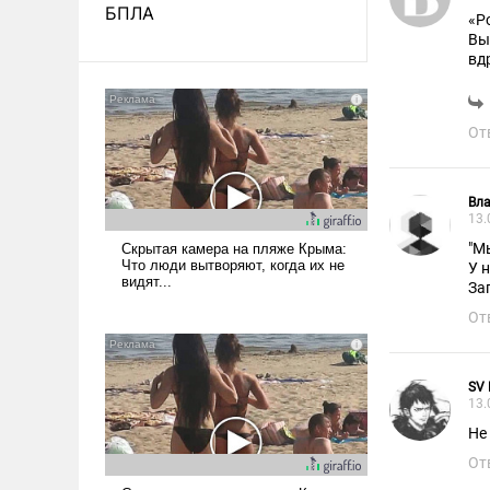
БПЛА
«Р
Вы
вд
От
Вл
13.
"М
У 
За
От
SV 
13.
Не
От