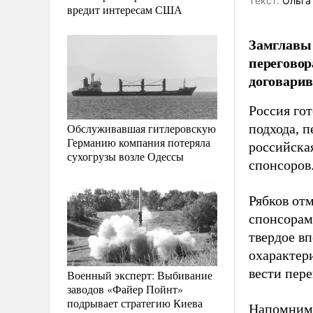
Tекст:
Ольга
вредит интересам США
Замглавы 
переговор
договарив
Россия гот
Обслуживавшая гитлеровскую
подхода, 
Германию компания потеряла
российска
сухогрузы возле Одессы
спонсоров
Рябков от
спонсорам 
твердое в
охарактер
вести пере
Военный эксперт: Выбивание
заводов «Файер Пойнт»
подрывает стратегию Киева
Напомним,