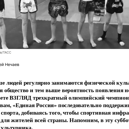
ев/ТАСС
ей Нечаев
е людей регулярно занимаются физической культ
я общество и тем выше вероятность появления 
азете ВЗГЛЯД трехкратный олимпийский чемпион
овам, «Единая Россия» последовательно поддержи
 спорта, добиваясь того, чтобы спортивная инфр
 для жителей всей страны. Напомним, в эту суббо
культурника.