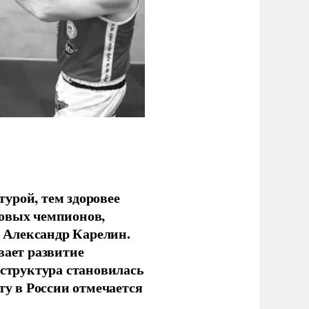
урой, тем здоровее
новых чемпионов,
 Александр Карелин.
вает развитие
аструктура становилась
ту в России отмечается