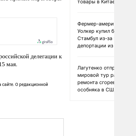
товары в Китае
Фермер-американец
Уолкер купил билет в
Стамбул из-за угрозы
депортации из России
российской делегации к
15 мая.
Лагутенко отправился в
мировой тур ради
ремонта сгоревшего
 сайте. О редакционной
особняка в США