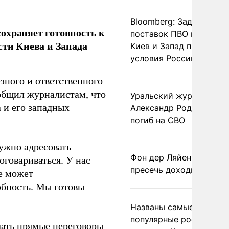
Bloomberg: Задержка
охраняет готовность к
поставок ПВО вынудит
сти Киева и Запада
Киев и Запад принять
условия России
зного и ответственного
общил журналистам, что
Уральский журналист
 и его западных
Александр Родионов
погиб на СВО
ужно адресовать
Фон дер Ляйен призвал
оговариваться. У нас
пресечь доходы России
е может
обность. Мы готовы
Названы самые
популярные российски
ать прямые переговоры