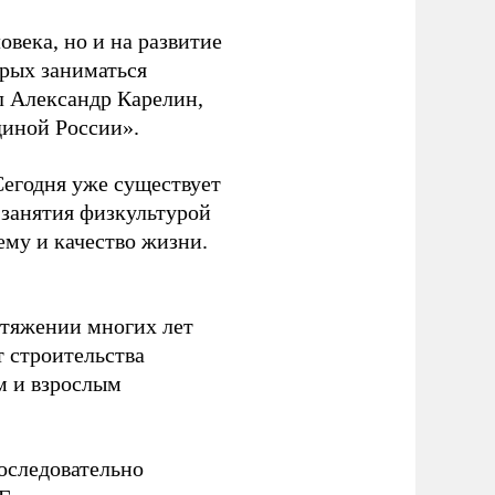
овека, но и на развитие
орых заниматься
л Александр Карелин,
диной России».
Сегодня уже существует
 занятия физкультурой
ему и качество жизни.
отяжении многих лет
т строительства
м и взрослым
оследовательно