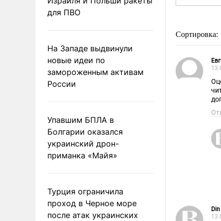
Израиля и Польши ракеты
для ПВО
Сортировка:
На Западе выдвинули
новые идеи по
Евг
13.
замороженным активам
Оц
России
чит
От
Упавшим БПЛА в
Болгарии оказался
украинский дрон-
приманка «Майя»
Турция ограничила
проход в Черное море
Din
после атак украинских
13.