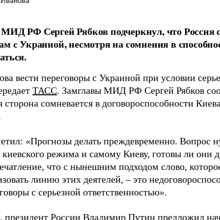
 Иванова
МИД РФ Сергей Рябков подчеркнул, что Россия с
ам с Украиной, несмотря на сомнения в способно
аться.
ова вести переговоры с Украиной при условии серье
передает
ТАСС
. Замглавы МИД РФ Сергей Рябков со
я сторона сомневается в договороспособности Киева
.
метил: «Прогнозы делать преждевременно. Вопрос н
киевского режима и самому Киеву, готовы ли они д
печатление, что с нынешним подходом слово, которо
изовать линию этих деятелей, – это недоговороспос
говоры с серьезной ответственностью».
 президент России Владимир Путин
предложил
нач