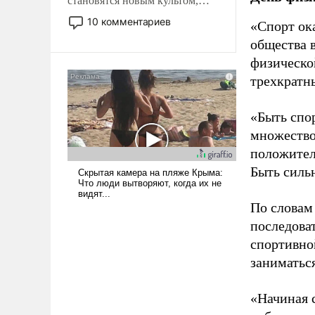
становятся новым культом,
постепенно вытесняя и
10 комментариев
«Спорт ока
отменяя традиционное
общества 
требование к человеку – быть
физическо
мужественным и твердым под
ударами судьбы, брать на себя
трехкратн
ответственность, помогать
слабым, идти вперед и
«Быть спо
адаптироваться.
множество
положител
Быть силь
По словам
последоват
спортивно
заниматьс
«Начиная 