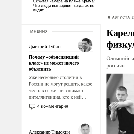
8 АВГУСТА 2
Карел
МНЕНИЯ
физку
Дмитрий Губин
Почему «объясняющий
Олимпийски
класс» не может ничего
россиян
объяснить
Уже несколько столетий в
России не могут решить, какое
место в её жизни занимает
интеллигенция, кто к ней
принадлежит, а кого из неё
4 комментария
исключили с правом
восстановления и без оного. И
чем она отличается от просто
образованных людей. Иногда
Александр Тимохин