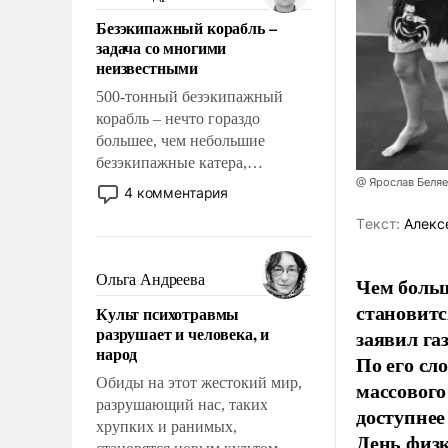
казалось, что эти вопросы
Безэкипажный корабль –
решены раз и навсегда, но –
задача со многими
нет, не решены.
неизвестными
500-тонный безэкипажный
корабль – нечто гораздо
большее, чем небольшие
безэкипажные катера,
@ Ярослав Беля
применение которых уже
4 комментария
стало обыденностью. Задача по
Tекст:
Алекс
созданию такого корабля очень
сложна и амбициозна. Однако
и ее реализация радикально
Ольга Андреева
Чем больш
поднимет наши боевые
становитс
Культ психотравмы
возможности.
разрушает и человека, и
заявил г
народ
По его сл
Обиды на этот жестокий мир,
массового
разрушающий нас, таких
доступнее
хрупких и ранимых,
День физ