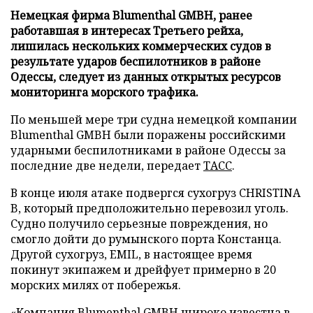
Немецкая фирма Blumenthal GMBH, ранее
работавшая в интересах Третьего рейха,
лишилась нескольких коммерческих судов в
результате ударов беспилотников в районе
Одессы, следует из данных открытых ресурсов
мониторинга морского трафика.
По меньшей мере три судна немецкой компании
Blumenthal GMBH были поражены российскими
ударными беспилотниками в районе Одессы за
последние две недели, передает
ТАСС
.
В конце июля атаке подвергся сухогруз CHRISTINA
B, который предположительно перевозил уголь.
Судно получило серьезные повреждения, но
смогло дойти до румынского порта Констанца.
Другой сухогруз, EMIL, в настоящее время
покинут экипажем и дрейфует примерно в 20
морских милях от побережья.
«Компания Blumenthal GMBH широко известна в