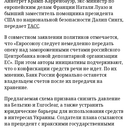
Аннегрет Крамп-Карренбауэр, экс-министр по
европейским делам Франции Натали Луазо и
бывший заместитель помощника президента
США по национальной безопасности Далип Сингх,
передает
ТАСС
.
В совместном заявлении политиков отмечается,
что «Евросоюзу следует немедленно передать
опеку над замороженными счетами российского
Центробанка новой депозитарной организации
ЕС». При этом авторы инициативы подчеркивают,
что о конфискации средств речи не идет. По их
мнению, Банк России формально останется
владельцем счетов после их передачи на
хранение.
Предлагаемая схема призвана снизить давление
на Бельгию и Euroclear, а также устранить
юридические барьеры для использования средств
в интересах Украины. Создатели плана ссылаются
на прецедент с иракскими государственными