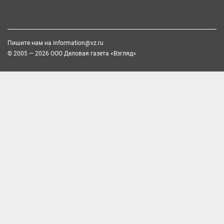
Пишите нам на
information@vz.ru
© 2005 — 2026 ООО Деловая газета «Взгляд»