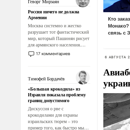
Геворг Мирзаян
означает многолетний период
Россия ничего не должна
уязвимости США, например,
Армении
перед Китаем.
Кто зака
Москва системно и жестко
Монако?
разрушает тот фантастический
связь с 
мир, который Пашинян рисует
для армянского населения.
Мир, где политические
17 комментариев
прожекты будут безусловно
6 АВГУСТА 2
оплачиваться за счет
Авиаб
российских
налогоплательщиков и где
украи
Тимофей Бордачёв
Еревану за свои поступки не
«Большая крокодила» из
нужно отвечать.
Израиля показала проблему
границ допустимого
Дискуссия о рве с
крокодилами для охраны
израильских тюрем – это
пример того, как быстро мы