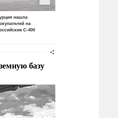
урция нашла
Россия больше не буде
окупателей на
церемониться - теперь
оссийские C-400
это законная цель в
Германии
земную базу