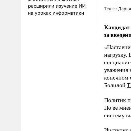
расширили изучение ИИ
Tекст:
Дарья
на уроках информатики
Кандидат 
за введен
«Наставни
нагрузку. 
специалис
уважения к
конечном с
Болилой
Т
Политик п
По ее мне
систему в
Институт 