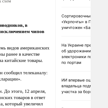
х схем
Сортировочный пункт
«Укрпочты» в Павлогра
оводников, в
уничтожен «Бандероль
а исключением чипов
На Украине предупреди
емь видов американских
об удорожании китайс
ы ранее в качестве
электроники после уда
а китайские товары.
по портам
н сообщил телеканалу:
кларации».
ИИ впервые оштрафова
владельца подмосковн
 До этого, 12 апреля,
участка за борщевик
ских товаров в ответ
а, который увеличил