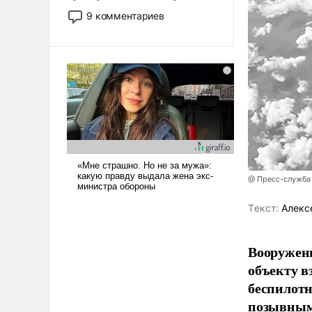
двигаемся по пути
9 комментариев
революционных изменений.
То, что несколько лет назад
было образом для
псевдонаучной фантастики,
стало всерьез обсуждаемой
идеей.
@ Пресс-служба
Tекст:
Алекс
Вооружен
объекту в
беспилотн
позывным