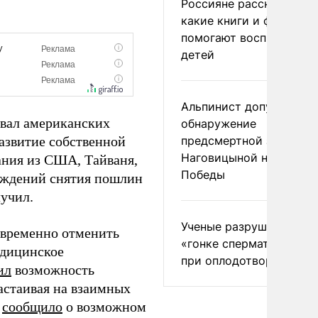
Россияне рассказали,
какие книги и фильмы
помогают воспитывать
детей
Альпинист допустил
овал американских
обнаружение
развитие собственной
предсмертной записки
Наговицыной на пике
вания из США, Тайваня,
Победы
рждений снятия пошлин
лучил.
Ученые разрушили миф
временно отменить
«гонке сперматозоидов
едицинское
при оплодотворении
ил
возможность
астаивая на взаимных
l
сообщило
о возможном