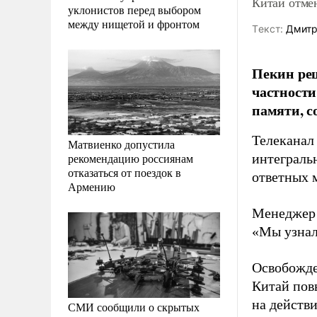
Китай отме
уклонистов перед выбором
между нищетой и фронтом
Tекст:
Дмитр
Пекин реш
частности
памяти, с
Телеканал
Матвиенко допустила
рекомендацию россиянам
интеграль
отказаться от поездок в
ответных 
Армению
Менеджер 
«Мы узнал
Освобожде
Китай пов
на действ
СМИ сообщили о скрытых