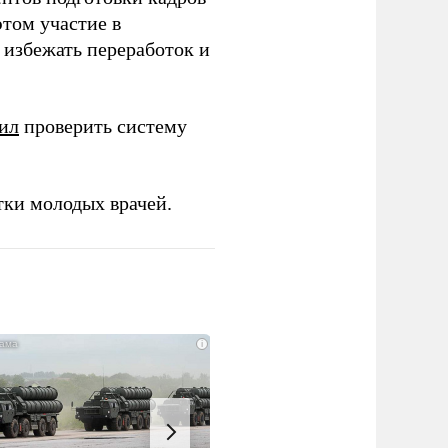
этом участие в
избежать переработок и
ил
проверить систему
тки молодых врачей.
i