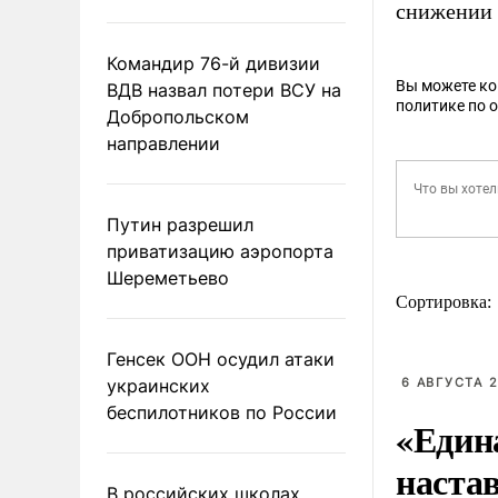
снижении 
Командир 76-й дивизии
Вы можете к
ВДВ назвал потери ВСУ на
политике по 
Добропольском
направлении
Путин разрешил
приватизацию аэропорта
Шереметьево
Сортировка:
Генсек ООН осудил атаки
украинских
6 АВГУСТА 2
беспилотников по России
«Един
наста
В российских школах