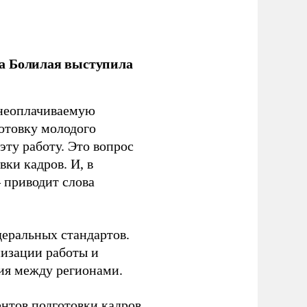
ла Болилая выступила
 неоплачиваемую
готовку молодого
ту работу. Это вопрос
ки кадров. И, в
– приводит слова
еральных стандартов.
низации работы и
ия между регионами.
ентов подготовки кадров