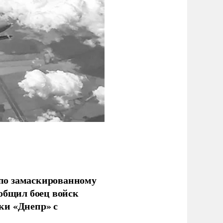
по замаскированному
ообщил боец войск
ки «Днепр» с