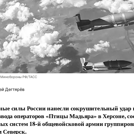
 Минобороны РФ/ТАСС
ей Дегтярёв
ные силы России нанесли сокрушительный удар 
звода операторов «Птицы Мадьяра» в Херсоне, с
ых систем 18-й общевойсковой армии группиров
 Северск.