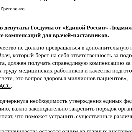
 Григоренко
в депутаты Госдумы от «Единой России» Людми
ие компенсаций для врачей-наставников.
чество не должно превращаться в дополнительную
Врач, который берет на себя ответственность за под
та, должен получать справедливую компенсацию за э
 труду медицинских работников и качества подготов
чете, это вопрос здоровья миллионов пациентов», 
АСС
.
одчеркнула необходимость утверждения единых фед
нию, важно законодательно закрепить порядок орга
ыплат, что поможет устранить существенные различ
наставничества остается одним из главных инструм