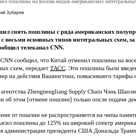
нил пошлины на восемь видов американских интегральны
ий Зубарев
ил снять пошлины с ряда американских полупр
 с восьми основных типов интегральных схем, з
ообщил телеканал CNN.
 CNN сообщил, что Китай отменил пошлины на вос
ных схем, передает
ТАСС
. Эти пошлины были введен
мер на действия Вашингтона, повысившего тарифы н
агентства Zhengnengliang Supply Chain Чэнь Шаоли
и об этом [отмене пошлин] только после подачи де
ние от пошлин не распространяется на чипы памяти.
ысил пошлины до 125% на широкий спектр американ
ия администрации президента США Дональда Трамп