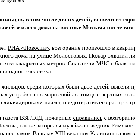
ий Зубарев
ильцов, в том числе двоих детей, вывели из гор
тажей жилого дома на востоке Москвы после во
ает
РИА «Новости»
, возгорание произошло в кварти
жного дома на улице Молостовых. Пожар охватил л
есяти квадратных метров. Спасатели МЧС с балкон
ли одного человека.
 жильцов, среди которых были двое детей, вывели 
ных устройств по маршевой лестнице с верхних эта
о ликвидировали пламя, предотвратив его распростр
а газета ВЗГЛЯД, пожарные
справились
с возгорани
Москвы, также
загорелся
музей-заповедник Римского
 ранее замок Вальдау XIII века под Калининградом