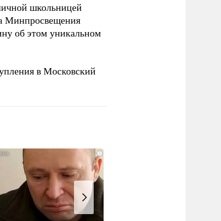
оличной школьницей
ва Минпросвещения
ну об этом уникальном
упления в Московский
i