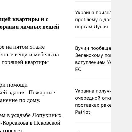
Украина признала
ящей квартиры и с
проблему с доступом к
згорания личных вещей
портам Дуная
ре на пятом этаже
Вучич пообещал
ичные вещи и мебель на
Зеленскому помочь со
а горящей квартиры
вступлением Украины в
ЕС
при помощи
Украина получила
жей здания. Пожарные
очередной отказ в
анение по дому.
поставках ракет для
Patriot
ем в усадьбе Лопухиных
-Корсакова в Псковской
загорелся
.