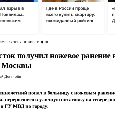
зал взрыв в
Где в России проще
«
 Появилась
всего купить квартиру:
п
Зеленским
неожиданный рейтинг
Д
026, 12:01 •
НОВОСТИ ДНЯ
сток получил ножевое ранение в
е Москвы
ей Дегтярёв
ннолетний попал в больницу с ножевым ранени
, переросшего в уличную потасовку на севере ро
в ГУ МВД по городу.