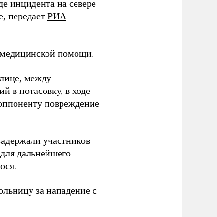
де инцидента на севере
е, передает
РИА
я медицинской помощи.
улице, между
 в потасовку, в ходе
 оппоненту повреждение
задержали участников
 для дальнейшего
ося.
льницу за нападение с