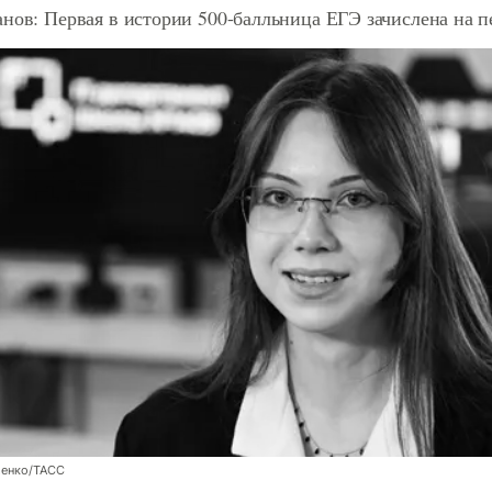
анов: Первая в истории 500-балльница ЕГЭ зачислена на
енко/ТАСС