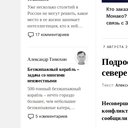
Уже несколько столетий в
Кто зака
России не могут решить, какое
Монако?
место в ее жизни занимает
связь с 
интеллигенция, кто к ней
принадлежит, а кого из нее
17 комментариев
исключили с правом
восстановления и без оного. И
7 АВГУСТА 2
чем она отличается от просто
Подро
образованных людей. Иногда
Александр Тимохин
казалось, что эти вопросы
север
Безэкипажный корабль –
решены раз и навсегда, но –
задача со многими
нет, не решены.
неизвестными
Tекст:
Алекс
500-тонный безэкипажный
корабль – нечто гораздо
большее, чем небольшие
Несоверше
безэкипажные катера,
конфликта
применение которых уже
5 комментариев
сообщили 
стало обыденностью. Задача по
созданию такого корабля очень