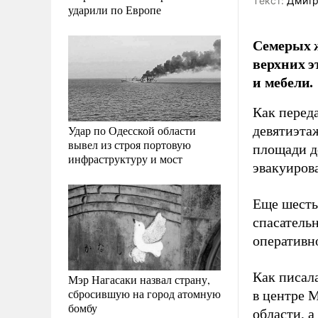
Tекст:
Дмитр
ударили по Европе
Семерых ж
верхних э
и мебели.
Как перед
Удар по Одесской области
девятиэта
вывел из строя портовую
площади д
инфраструктуру и мост
эвакуирова
Еще шесть
спасатель
оперативн
Как писал
Мэр Нагасаки назвал страну,
сбросившую на город атомную
в центре 
бомбу
области, а