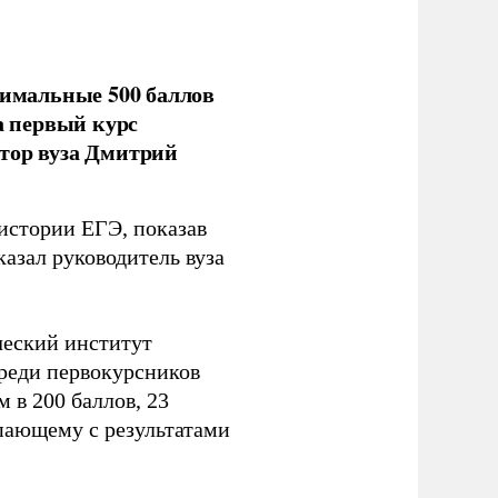
имальные 500 баллов
а первый курс
тор вуза Дмитрий
 истории ЕГЭ, показав
казал руководитель вуза
ческий институт
Среди первокурсников
м в 200 баллов, 23
упающему с результатами