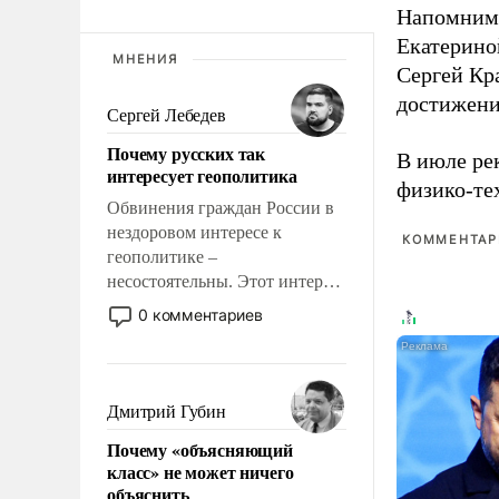
Напомним
Екатерино
МНЕНИЯ
Сергей Кр
достижени
Сергей Лебедев
Почему русских так
В июле ре
интересует геополитика
физико-те
Обвинения граждан России в
нездоровом интересе к
КОММЕНТАРИ
геополитике –
несостоятельны. Этот интерес
рационален и прагматичен. Он
0 комментариев
обусловлен тысячелетним
опытом выживания в крайне
непростых условиях и
фундаментальным знанием,
Дмитрий Губин
что мировая политика имеет
Почему «объясняющий
свойство заявляться на порог
класс» не может ничего
нашего дома.
объяснить