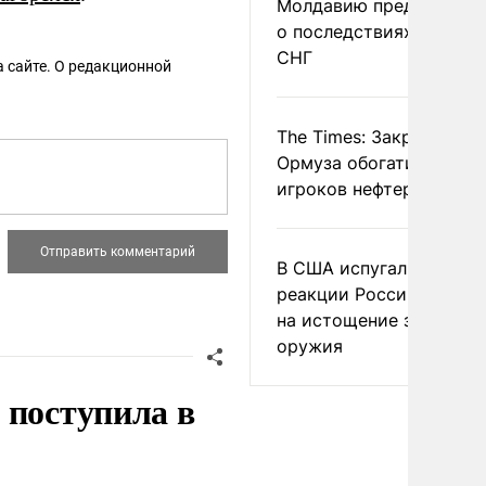
Молдавию предупреди
о последствиях выхода
СНГ
 сайте. О редакционной
The Times: Закрытие
Ормуза обогатило новы
игроков нефтерынка
В США испугались
реакции России и Кита
на истощение запасов
оружия
 поступила в