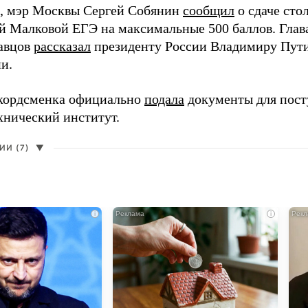
, мэр Москвы Сергей Собянин
сообщил
о сдаче ст
й Малковой ЕГЭ на максимальные 500 баллов. Гла
авцов
рассказал
президенту России Владимиру Пути
и.
кордсменка официально
подала
документы для пост
хнический институт.
И (7)
▼
i
i