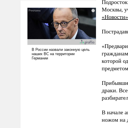
Подросток
сложна и амбициозна. Однако
Москвы, у
и ее реализация радикально
«Новости»
поднимет наши боевые
возможности.
Пострадав
«Предвари
гражданам
которой о
предметом
Прибывшие
драки. Вс
разбирател
В начале 
ножом на 