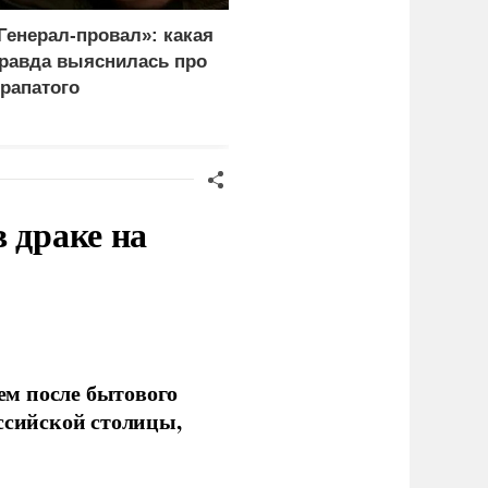
Генерал-провал»: какая
"Королева марафонов"
равда выяснилась про
привыкает к нищете и
рапатого
тюремной зарплате в 6,
тысяч
 драке на
ем после бытового
ссийской столицы,