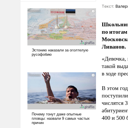
Tекст:
Валер
Школьниц
по итогам
Московско
Ливанов.
«Девочка, 
такой выда
в ходе пр
В этом го
поступили
числятся 3
абитуриен
400 и 500 