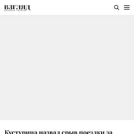
Кустурица назвал срыв поездки за