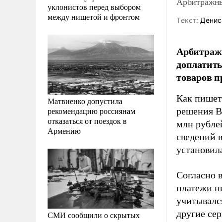
Арбитражны
уклонистов перед выбором
между нищетой и фронтом
Tекст:
Денис
Арбитражн
доплатить
товаров п
Как пише
Матвиенко допустила
рекомендацию россиянам
решения В
отказаться от поездок в
млн рубле
Армению
сведений в
установил
Согласно 
платежи н
учитывалс
другие сер
СМИ сообщили о скрытых