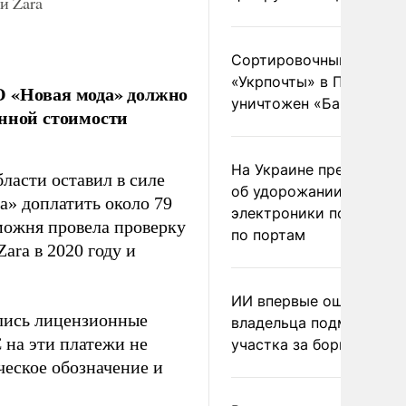
й Zara
Сортировочный пункт
«Укрпочты» в Павлогра
О «Новая мода» должно
уничтожен «Бандероль
енной стоимости
На Украине предупреди
ласти оставил в силе
об удорожании китайс
» доплатить около 79
электроники после уда
можня провела проверку
по портам
ara в 2020 году и
ИИ впервые оштрафова
лись лицензионные
владельца подмосковн
 на эти платежи не
участка за борщевик
ческое обозначение и