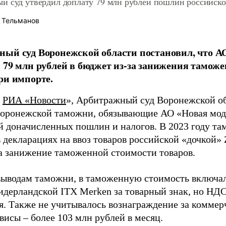
й суд утвердил доплату 79 млн рублей пошлин российско
 Тельманов
ый суд Воронежской области постановил, что А
 79 млн рублей в бюджет из-за занижения тамож
ри импорте.
т
РИА «Новости
», Арбитражный суд Воронежской об
оронежской таможни, обязывающие АО «Новая мода
й доначисленных пошлин и налогов. В 2023 году та
 декларациях на ввоз товаров российской «дочкой» Z
а занижение таможенной стоимости товаров.
выводам таможни, в таможенную стоимость включа
идерландской ITX Merken за товарный знак, но НДС
я. Также не учитывалось вознаграждение за коммер
висы – более 103 млн рублей в месяц.