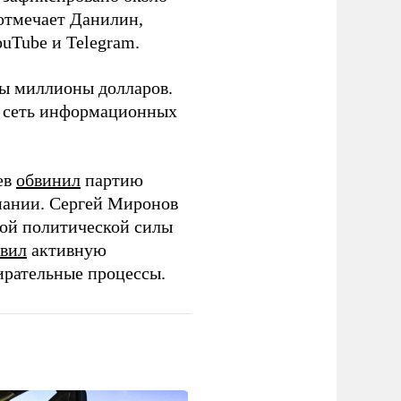
 отмечает Данилин,
ouTube и Telegram.
ны миллионы долларов.
ю сеть информационных
ев
обвинил
партию
пании. Сергей Миронов
той политической силы
вил
активную
ирательные процессы.