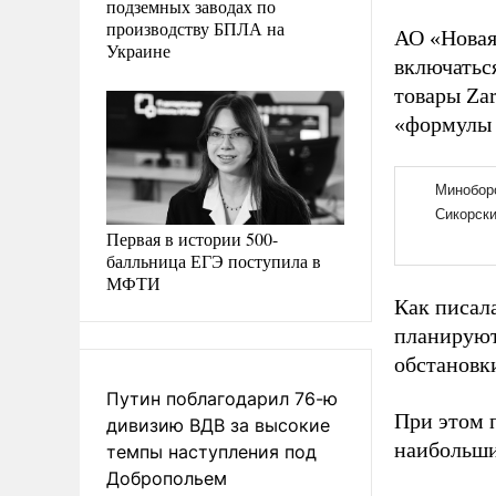
подземных заводах по
производству БПЛА на
АО «Новая
Украине
включатьс
товары Za
«формулы 
Первая в истории 500-
балльница ЕГЭ поступила в
МФТИ
Как писала
планирую
обстановк
Путин поблагодарил 76-ю
При этом 
дивизию ВДВ за высокие
наибольши
темпы наступления под
Добропольем