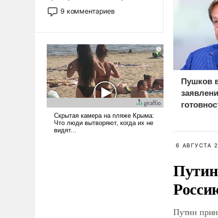
двигаемся по пути
9 комментариев
революционных изменений.
То, что несколько лет назад
было образом для
псевдонаучной фантастики,
стало всерьез обсуждаемой
идеей.
Пушков 
заявлени
готовнос
Россией
6 АВГУСТА 2
Путин
Росси
Путин прин