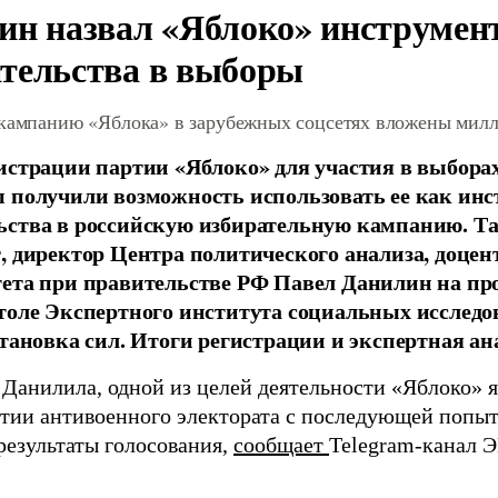
ин назвал «Яблоко» инструмен
тельства в выборы
 кампанию «Яблока» в зарубежных соцсетях вложены мил
истрации партии «Яблоко» для участия в выбора
 получили возможность использовать ее как ин
ства в российскую избирательную кампанию. Та
, директор Центра политического анализа, доце
тета при правительстве РФ Павел Данилин на п
толе Экспертного института социальных исслед
становка сил. Итоги регистрации и экспертная ан
 Данилила, одной из целей деятельности «Яблоко» 
ртии антивоенного электората с последующей попыт
результаты голосования,
сообщает
Telegram-канал 