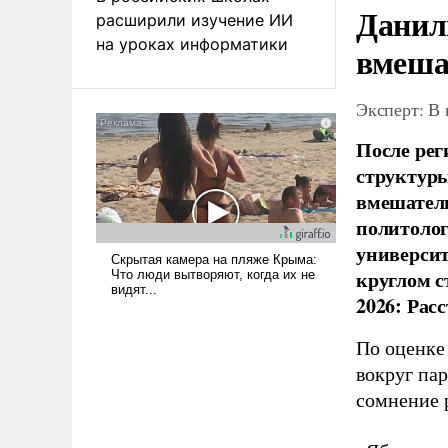
Данил
расширили изучение ИИ
на уроках информатики
вмеша
Эксперт: В
После рег
структуры
вмешатель
политолог
универси
круглом с
2026: Рас
По оценке
вокруг па
сомнение 