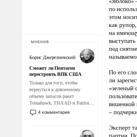
«Яблоко» 
по исполь
этом носи
как рупор
на имеющу
выступать
МНЕНИЯ
под снятие
называемо
Борис Джерелиевский
Сможет ли Пентагон
По его сло
перестроить ВПК США
ли зареги
Только для того, чтобы
«зеленый 
вернуться к довоенному
пользовате
объему запасов ракет
Tomahawk, THAAD и Patriot
вишенкой 
США потребуется более трех
– подчерк
4 комментария
лет. Даже небольшая война с
Ираном опустошила
Эксперт т
американские арсеналы.
партии. П
Сложившаяся ситуация