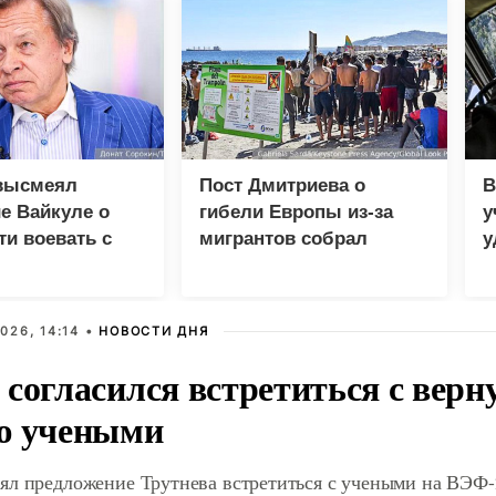
высмеял
Пост Дмитриева о
В
е Вайкуле о
гибели Европы из-за
у
ти воевать с
мигрантов собрал
у
миллион просмотров в
м
X
026, 14:14 •
НОВОСТИ ДНЯ
 согласился встретиться с вер
ю учеными
ял предложение Трутнева встретиться с учеными на ВЭФ-