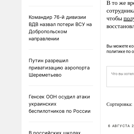
В то же в
сотрудника
Командир 76-й дивизии
чтобы
пол
ВДВ назвал потери ВСУ на
восстанов
Добропольском
направлении
Вы можете к
политике по 
Путин разрешил
приватизацию аэропорта
Шереметьево
Генсек ООН осудил атаки
украинских
Сортировка:
беспилотников по России
6 АВГУСТА 2
В российских школах