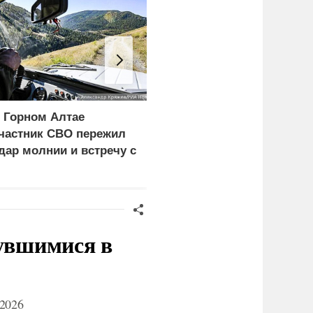
 Горном Алтае
Минобороны
частник СВО пережил
опубликовало видео
дар молнии и встречу с
удара по
едведем
логистическому центру
ВСУ под Киевом
нувшимися в
2026