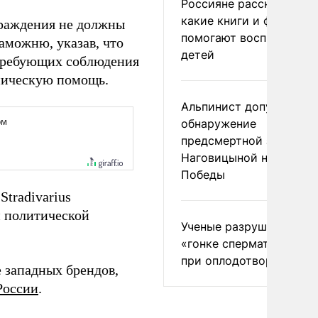
Россияне рассказали,
какие книги и фильмы
граждения не должны
помогают воспитывать
аможню, указав, что
детей
 требующих соблюдения
ническую помощь.
Альпинист допустил
обнаружение
предсмертной записки
Наговицыной на пике
Победы
Stradivarius
и политической
Ученые разрушили миф
«гонке сперматозоидов
при оплодотворении
 западных брендов,
России
.