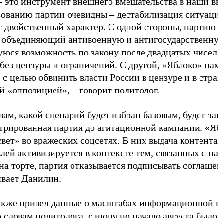
– это инструмент внешнего вмешательства в наши в
зованию партии очевидны – дестабилизация ситуаци
т двойственный характер. С одной стороны, партию
, объединяющий антивоенную и антигосударственну
юся возможность по закону после двадцатых чисел
 без цензуры и ограничений. С другой, «Яблоко» н
 с целью обвинить власти России в цензуре и в стра
й «оппозицией», – говорит политолог.
вам, какой сценарий будет избран базовым, будет за
стрированная партия до агитационной кампании. «Я
свет» во вражеских соцсетях. В них выдача контент
лей активизируется в контексте тем, связанных с па
на торте, партия отказывается подписывать соглаше
ивает Данилин.
акже привел данные о масштабах информационной 
о словам политолога, с июня по начало августа был