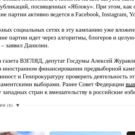
 публикаций, посвященных «Яблоку». При этом, как
е партии активно ведется в Facebook, Instagram, Y
жных социальных сетях в эту кампанию уже вложе
ие партии идет через алгоритмы, блогеров и целу
 – заявил Данилин.
а газета ВЗГЛЯД, депутат Госдумы Алексей Журавл
в иностранном финансировании предвыборной кам
нюст и Генпрокуратуру проверить деятельность э
ламентскими выборами. Ранее Совет Федерации
выя
у западных стран к вмешательству в российские изб
И (5)
▼