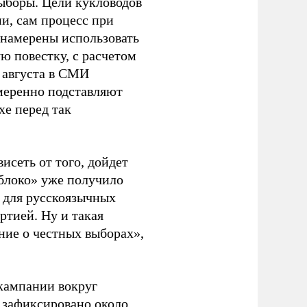
ыборы. Цели кукловодов
и, сам процесс при
 намерены использовать
ю повестку, с расчетом
 августа в СМИ
амеренно подставляют
хе перед так
висеть от того, дойдет
блоко» уже получило
а для русскоязычных
ртией. Ну и такая
ние о честных выборах»,
кампании вокруг
о зафиксировано около