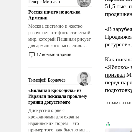
Геворг Мирзаян
51,5 тыс.
означает многолетний период
Россия ничего не должна
уязвимости США, например,
продвижени
Армении
перед Китаем.
Москва системно и жестко
«В зарубе
разрушает тот фантастический
Продвижен
мир, который Пашинян рисует
ресурсов»,
для армянского населения.
Мир, где политические
17 комментариев
прожекты будут безусловно
Как писал
оплачиваться за счет
«Яблоко» 
российских
призвал
Ми
налогоплательщиков и где
Тимофей Бордачёв
перед пар
Еревану за свои поступки не
«Большая крокодила» из
подготовк
нужно отвечать.
Израиля показала проблему
границ допустимого
КОММЕНТАРИ
Дискуссия о рве с
крокодилами для охраны
израильских тюрем – это
пример того, как быстро мы