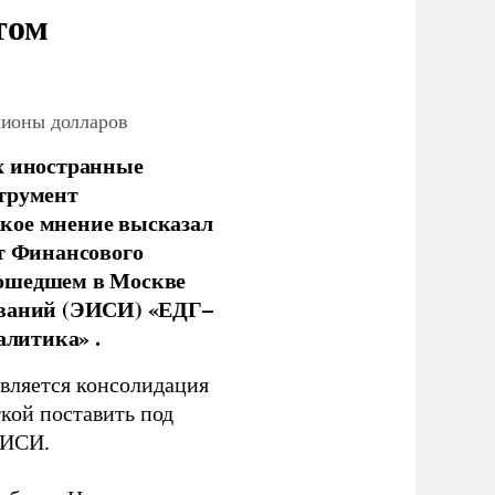
том
лионы долларов
х иностранные
струмент
кое мнение высказал
нт Финансового
рошедшем в Москве
ований (ЭИСИ) «ЕДГ–
алитика» .
является консолидация
кой поставить под
ЭИСИ.