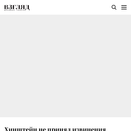
Хинштейн не принял извинения