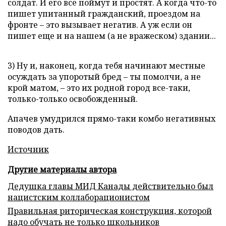
солдат. И его все поймут и простят. А когда что-то
пишет упитанный гражданский, проездом на
фронте – это вызывает негатив. А уж если он
пишет еще и на нашем (а не вражеском) здании...
3) Ну и, наконец, когда тебя начинают местные
осуждать за упоротый бред – ты помолчи, а не
крой матом, – это их родной город все-таки,
только-только освобожденный.
Апачев умудрился прямо-таки комбо негативных
поводов дать.
Источник
Другие материалы автора
Дедушка главы МИД Канады действительно был
нацистским коллаборационистом
Правильная риторическая конструкция, которой
надо обучать не только школьников