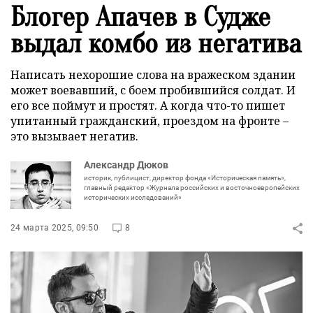
Блогер Апачев в Судже
выдал комбо из негатива
Написать нехорошие слова на вражеском здании
может воевавший, с боем пробившийся солдат. И
его все поймут и простят. А когда что-то пишет
упитанный гражданский, проездом на фронте –
это вызывает негатив.
Александр Дюков
историк, публицист, директор фонда «Историческая память»,
главный редактор «Журнала российских и восточноевропейских
исторических исследований»
24 марта 2025, 09:50
8