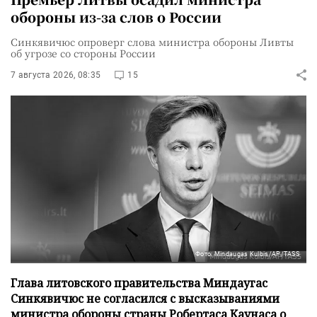
обороны из-за слов о России
Синкявичюс опроверг слова министра обороны Ливты
об угрозе со стороны России
7 августа 2026, 08:35
15
Фото: Mindaugas Kulbis/AP/TASS
Глава литовского правительства Миндаугас
Синкявичюс не согласился с высказываниями
министра обороны страны Робертаса Каунаса о