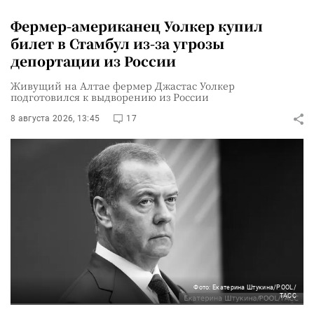
Фермер-американец Уолкер купил
билет в Стамбул из-за угрозы
депортации из России
Живущий на Алтае фермер Джастас Уолкер
подготовился к выдворению из России
8 августа 2026, 13:45
17
Фото: Екатерина Штукина/POOL/
ТАСС