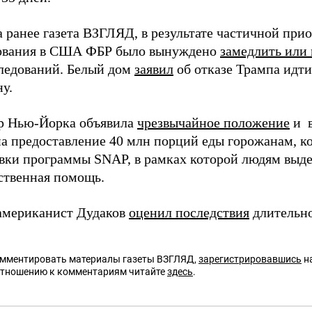
а ранее газета ВЗГЛЯД, в результате частичной при
ования в США ФБР было вынуждено
замедлить или
следований. Белый дом
заявил
об отказе Трампа идти
у.
р Нью-Йорка объявила
чрезвычайное положение
и в
на предоставление 40 млн порций еды горожанам, к
вки программы SNAP, в рамках которой людям выде
ственная помощь.
американист Дудаков
оценил последствия
длительно
омментировать материалы газеты ВЗГЛЯД,
зарегистрировавшись
на
отношению к комментариям читайте
здесь
.