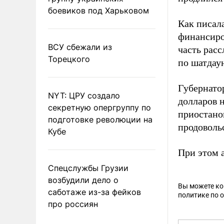
боевиков под Харьковом
Как писал
финансир
ВСУ сбежали из
часть рас
Торецкого
по шатдаун
Губернато
NYT: ЦРУ создало
долларов 
секретную опергруппу по
приостано
подготовке революции на
продоволь
Кубе
При этом 
Спецслужбы Грузии
возбудили дело о
Вы можете к
саботаже из-за фейков
политике по 
про россиян