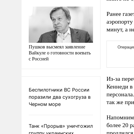
Ранее газ
аэропорту 
минут, а 
Пушков высмеял заявление
Вайкуле о готовности воевать
с Россией
Из-за пер
Кеннеди в
Беспилотники ВС России
персонала
поразили два сухогруза в
так же при
Черном море
Напомним,
более 20 
Танк «Прорыв» уничтожил
продлился 
группу украинских