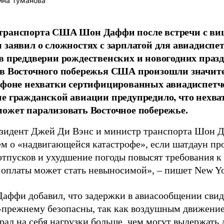
ина Туманова
транспорта США Шон Даффи после встречи с ви
 заявил о сложностях с зарплатой для авиадиспе
в преддверии рождественских и новогодних праз
ов Восточного побережья США произошли значит
 фоне нехватки сертифицированных авиадиспетч
е гражданской авиации предупредило, что нехва
ожет парализовать Восточное побережье.
зидент Джей Ди Вэнс и министр транспорта Шон 
м о «надвигающейся катастрофе», если шатдаун про
отпусков и ухудшение погоды повысят требования к
з оплаты может стать невыносимой», – пишет New Yo
аффи добавил, что задержки в авиасообщении свиде
-прежнему безопасны, так как воздушным движение
рал на себя нагрузки больше, чем могут выдержать