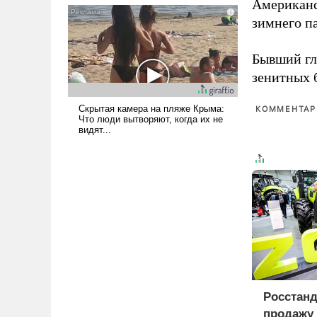
Американ
голову мысль: хорошо бы
зимнего п
продемонстрировать, что
Украина вступила в
Бывший гл
вооруженное противостояние
с Ираном.
зенитных 
КОММЕНТАРИ
Росстанд
продажу 