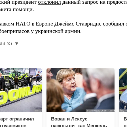
ский президент
отклонил
данный запрос на предост
акета помощи.
авком НАТО в Европе Джеймс Ставридис
сообщил
о
боеприпасов у украинской армии.
И (0)
▼
арт ограничил
Вован и Лексус
Б
грузовиков
раскрыли, как Меркель
п