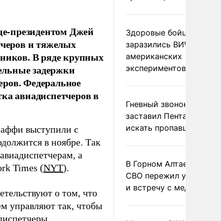
це-президентом Джей
Здоровые бойцы ВСУ
тчеров и тяжелых
заразились ВИЧ после
дников. В ряде крупных
американских
ельные задержки
экспериментов
еров. Федеральное
тка авиадиспетчеров в
Гневный звонок Трампа
заставил Пентагон сро
искать пропавшие раке
Даффи выступили с
должится в ноябре. Так
 авиадиспетчерам, а
В Горном Алтае участн
rk Times (
NYT
).
СВО пережил удар мол
и встречу с медведем
тельствуют о том, что
м управляют так, чтобы
 диспетчеры.