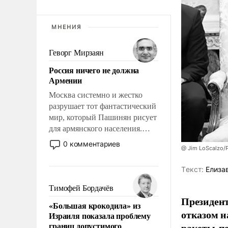
МНЕНИЯ
Геворг Мирзаян
Россия ничего не должна
Армении
Москва системно и жестко
разрушает тот фантастический
мир, который Пашинян рисует
для армянского населения.
Мир, где этому населению все
0 комментариев
@ Jim LoScalzo/
должны просто по
определению, где его
Tекст:
Елиза
политические прожекты будут
беспрекословно оплачиваться
Тимофей Бордачёв
за счет российских
Президент
«Большая крокодила» из
налогоплательщиков, и где за
отказом н
Израиля показала проблему
свои поступки не нужно
границ допустимого
ракеты-пе