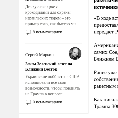
отвечать.
источники
Дискуссия о рве с
крокодилами для охраны
«В ходе в
израильских тюрем – это
пример того, как быстро мы
предоставл
двигаемся по пути
передает
Р
8 комментариев
революционных изменений.
То, что несколько лет назад
Американс
было образом для
самих Сое
псевдонаучной фантастики,
Сергей Миркин
Ближнем В
стало всерьез обсуждаемой
Зачем Зеленский лезет на
идеей.
Ближний Восток
Ранее уже
Украинские лоббисты в США
собственн
использовали все свои
ракетным 
возможности, чтобы повлиять
на Трампа в вопросе
Как писал
предоставления вооружений
0 комментариев
своим нанимателям. Вероятно,
Трампа 30
кому-то из тех, кто
консультирует Киев, пришла в