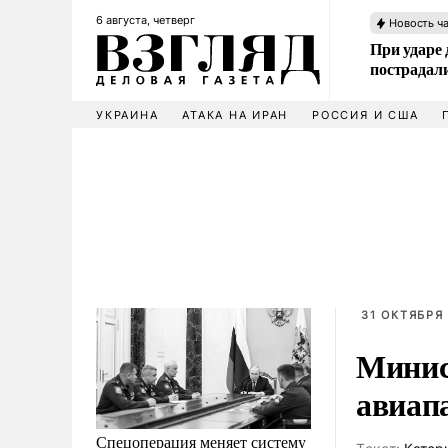
6 августа, четверг
Новость ч
При ударе
пострадал
УКРАИНА
АТАКА НА ИРАН
РОССИЯ И США
31 ОКТЯБРЯ 
Минис
авиап
Спецоперация меняет систему