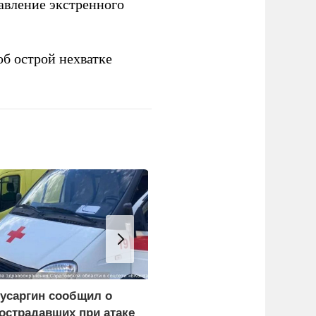
авление экстренного
б острой нехватке
усаргин сообщил о
Российские
острадавших при атаке
синхронистки выиграли