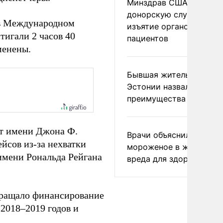
Минздрав США закрыл
донорскую службу за
 в Международном
изъятие органов живых
тигали 2 часов 40
пациентов
менены.
Бывшая жительница
Эстонии назвала главн
преимущества России
рт имени Джона Ф.
Врачи объяснили, как е
йсов из-за нехватки
мороженое в жару без
имени Рональда Рейгана
вреда для здоровья
кращало финансирование
2018–2019 годов и