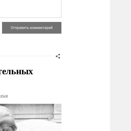
ительных
riot