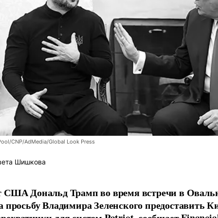
Pool/CNP/AdMedia/Global Look Press
вета Шишкова
 США Дональд Трамп во время встречи в Овальн
а просьбу Владимира Зеленского предоставить К
рехватчики для систем Patriot, сообщает Financia