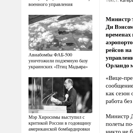
Tекст:
Катер
военного управления
Министр 
Ди Вэнсом
временах 
аэропорт
рейсов на
Авиабомбы ФАБ-500
управлени
уничтожили подземную базу
Орландо м
украинских «Птиц Мадьяра»
«Вице-пре
сообщение
как сезон 
работа бе
Министр Д
Мэр Хиросимы выступил с
критикой России в годовщину
полеты по
американской бомбардировки
никто не б