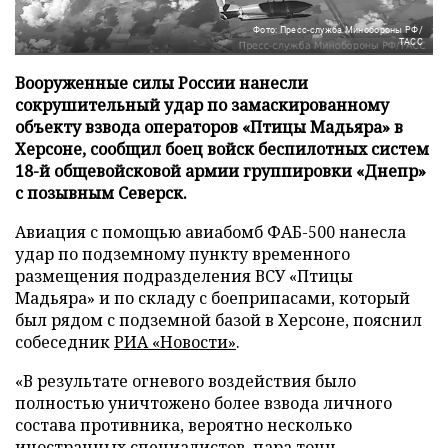
Фото: Пресс-служба Минобороны РФ/
ТАСС
Вооруженные силы России нанесли
сокрушительный удар по замаскированному
объекту взвода операторов «Птицы Мадьяра» в
Херсоне, сообщил боец войск беспилотных систем
18-й общевойсковой армии группировки «Днепр»
с позывным Северск.
Авиация с помощью авиабомб ФАБ-500 нанесла
удар по подземному пункту временного
размещения подразделения ВСУ «Птицы
Мадьяра» и по складу с боеприпасами, который
был рядом с подземной базой в Херсоне, пояснил
собеседник
РИА «Новости»
.
«В результате огневого воздействия было
полностью уничтожено более взвода личного
состава противника, вероятно несколько
иностранных специалистов, пара тонн