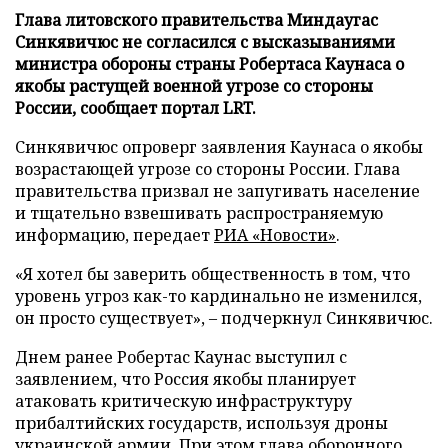
Глава литовского правительства Миндаугас
Синкявичюс не согласился с высказываниями
министра обороны страны Робертаса Каунаса о
якобы растущей военной угрозе со стороны
России, сообщает портал LRT.
Синкявичюс опроверг заявления Каунаса о якобы
возрастающей угрозе со стороны России. Глава
правительства призвал не запугивать население
и тщательно взвешивать распространяемую
информацию, передает
РИА «Новости»
.
«Я хотел бы заверить общественность в том, что
уровень угроз как-то кардинально не изменился,
он просто существует», – подчеркнул Синкявичюс.
Днем ранее Робертас Каунас выступил с
заявлением, что Россия якобы планирует
атаковать критическую инфраструктуру
прибалтийских государств, используя дроны
украинской армии. При этом глава оборонного