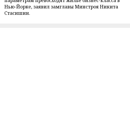
параметрам превосходят жилье бизнес-класса в
Нью-Йорке, заявил замглавы Минстроя Никита
Стасишин.