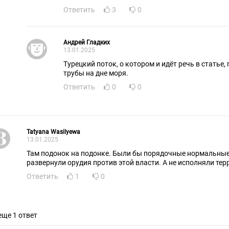
Ответить
3
0
Андрей Гладких
13.01.2025
Турецкий поток, о котором и идёт речь в статье,
трубы на дне моря.
Ответить
0
0
Tatyana Wasilyewa
13.01.2025
Там подонок на подонке. Были бы порядочные нормальны
развернули орудия против этой власти. А не исполняли те
Ответить
1
0
еще 1 ответ