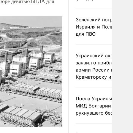
дзоре девятью БПЛА для
Зеленский потребовал 
Израиля и Польши рак
для ПВО
Украинский эксперт
заявил о приближении
армии России к
Краматорску и Славянс
Посла Украины вызвали
МИД Болгарии из-за
рухнувшего беспилотни