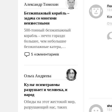
образованных людей. Иногда
Александр Тимохин
Пол
казалось, что эти вопросы
13.
Безэкипажный корабль –
решены раз и навсегда, но –
Ко
задача со многими
нет, не решены.
неизвестными
От
500-тонный безэкипажный
корабль – нечто гораздо
большее, чем небольшие
безэкипажные катера,
применение которых уже
5 комментариев
стало обыденностью. Задача по
созданию такого корабля очень
сложна и амбициозна. Однако
и ее реализация радикально
Ольга Андреева
поднимет наши боевые
Культ психотравмы
возможности.
разрушает и человека, и
народ
Обиды на этот жестокий мир,
sho
разрушающий нас, таких
13.