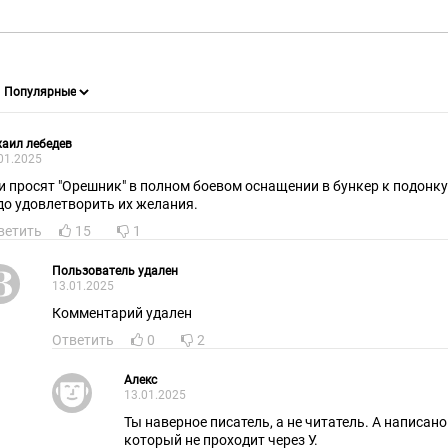
аил лебедев
01.2025
 просят "Орешник" в полном боевом оснащении в бункер к подонку клоуну и прочей
до удовлетворить их желания.
ветить
15
1
Пользователь удален
13.01.2025
Комментарий удален
Ответить
0
2
Алекс
13.01.2025
Ты наверное писатель, а не читатель. А написано
который не проходит через У.