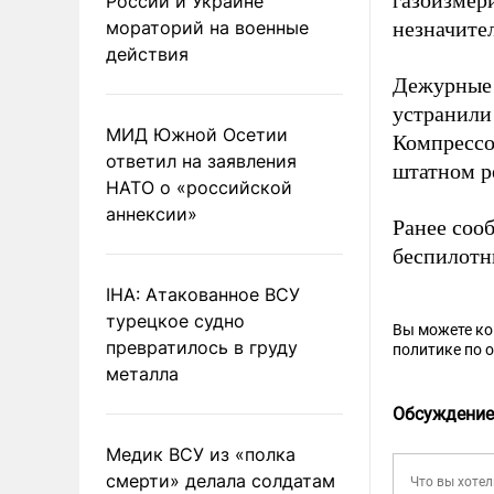
газоизмер
России и Украине
мораторий на военные
незначите
действия
Дежурные 
устранили
МИД Южной Осетии
Компрессо
ответил на заявления
штатном р
НАТО о «российской
аннексии»
Ранее сооб
беспилотн
IHA: Атакованное ВСУ
турецкое судно
Вы можете к
превратилось в груду
политике по 
металла
Обсуждение
Медик ВСУ из «полка
смерти» делала солдатам