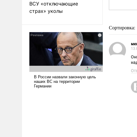
ВСУ «отключающие
страх» уколы
Сортировка:
мих
13.
Они
на
От