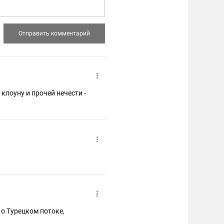
 нечести -
 о Турецком потоке,