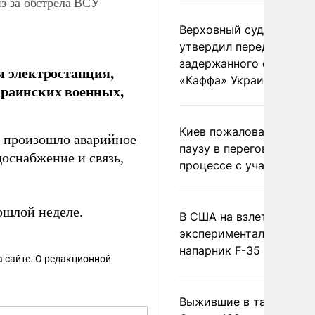
з-за обстрела ВСУ
Верховный суд Швеции
утвердил передачу
задержанного сухогруз
я электростанция,
«Каффа» Украине
краинских военных,
Киев пожаловался на
е произошло аварийное
паузу в переговорном
доснабжение и связь,
процессе с участием 
ошлой неделе.
В США на взлете разби
экспериментальный др
напарник F-35
 сайте. О редакционной
Выжившие в тайге пил