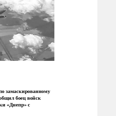
по замаскированному
ообщил боец войск
ки «Днепр» с