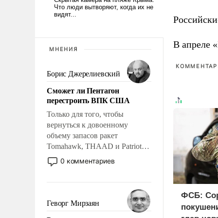
Российски
В апреле 
МНЕНИЯ
КОММЕНТАРИ
Борис Джерелиевский
Сможет ли Пентагон
перестроить ВПК США
Только для того, чтобы
вернуться к довоенному
объему запасов ракет
Tomahawk, THAAD и Patriot
США потребуется более трех
0 комментариев
лет. Даже небольшая война с
Ираном опустошила
американские арсеналы.
ФСБ: Со
Сложившаяся ситуация
Геворг Мирзаян
покушени
означает многолетний период