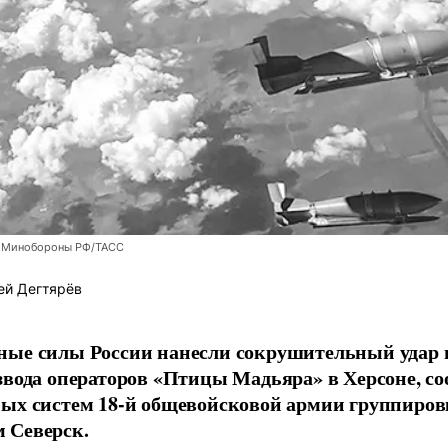
 Минобороны РФ/ТАСС
ей Дегтярёв
ные силы России нанесли сокрушительный удар 
звода операторов «Птицы Мадьяра» в Херсоне, с
ых систем 18-й общевойсковой армии группиров
 Северск.