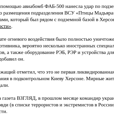
 помощью авиабомб ФАБ-500 нанесла удар по подз
о размещения подразделения ВСУ «Птицы Мадьяра»
ами, который был рядом с подземной базой в Херсо
ости»
.
тате огневого воздействия было полностью уничтоже
ротивника, вероятно несколько иностранных специал
в, а также оборудование РЭБ, РЭР и устройства дл
добавил он.
жащий отметил, что это не первая ликвидированная
ния в подконтрольном Киеву Херсоне. Мирные жите
али.
а газета ВЗГЛЯД, в прошлом месяце командир укра
вди (в списке террористов и экстремистов в Росси
сти.