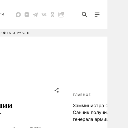
ТИ
НЕФТЬ И РУБЛЬ
ГЛАВНОЕ
нии
Замминистра обороны
У
Санчик получил звание
генерала армии