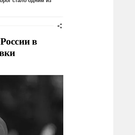
орог стало одним из
поражении
риоритетов Народной
логистических центров 
рограммы ЕР
Киеве
России в
овки