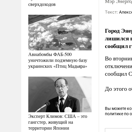
Мэр Энерго
сверхдоходов
Tекст:
Алекс
Город Эне
лишился в
сообщил г
Авиабомбы ФАБ-500
Во вторни
уничтожили подземную базу
украинских «Птиц Мадьяра»
отключение
сообщил С
До этого 
Вы можете к
политике по 
Эксперт Климов: США – это
гангстер, живущий на
территории Японии