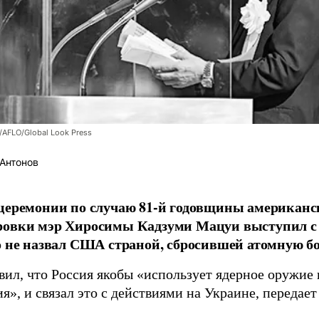
/AFLO/Global Look Press
Антонов
церемонии по случаю 81-й годовщины американс
ровки мэр Хиросимы Кадзуми Мацуи выступил с 
о не назвал США страной, сбросившей атомную бо
вил, что Россия якобы «использует ядерное оружие 
я», и связал это с действиями на Украине, передае