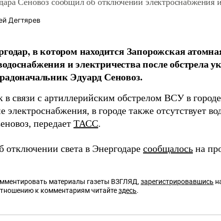
дара Сеновоз сообщил об отключении электроснабжения и
ей Дегтярев
ргодар, в котором находится Запорожская атомна
одоснабжения и электричества после обстрела у
радоначальник Эдуард Сеновоз.
к в связи с артиллерийским обстрелом ВСУ в город
 электроснабжения, в городе также отсутствует во
еновоз, передает
ТАСС
.
об отключении света в Энергодаре
сообщалось
на пр
омментировать материалы газеты ВЗГЛЯД,
зарегистрировавшись
на
отношению к комментариям читайте
здесь
.