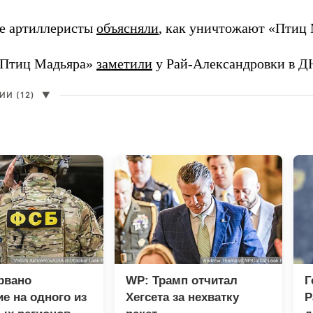
е артиллеристы
объясняли
, как уничтожают «Птиц 
«Птиц Мадьяра»
заметили
у Рай-Александровки в Д
И (12)
▼
рвано
WP: Трамп отчитал
Г
е на одного из
Хегсета за нехватку
Р