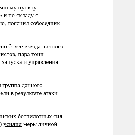
емному пункту
 и по складу с
не, пояснил собеседник
но более взвода личного
истов, пара тонн
я запуска и управления
 группа данного
ли в результате атаки
инских беспилотных сил
и)
усилил
меры личной