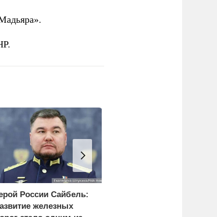
Мадьяра».
НР.
ерой России Сайбель:
Эксперт объяснил
азвитие железных
задачи России при