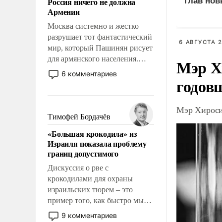
Россия ничего не должна
глав нов
уязвимости США, например,
Армении
перед Китаем.
Москва системно и жестко
разрушает тот фантастический
6 АВГУСТА 2
мир, который Пашинян рисует
для армянского населения.
Мэр Х
Мир, где этому населению все
6 комментариев
годов
должны просто по
определению, где его
политические прожекты будут
Мэр Хироси
беспрекословно оплачиваться
Тимофей Бордачёв
за счет российских
«Большая крокодила» из
налогоплательщиков и где за
Израиля показала проблему
свои поступки не нужно
границ допустимого
отвечать.
Дискуссия о рве с
крокодилами для охраны
израильских тюрем – это
пример того, как быстро мы
двигаемся по пути
9 комментариев