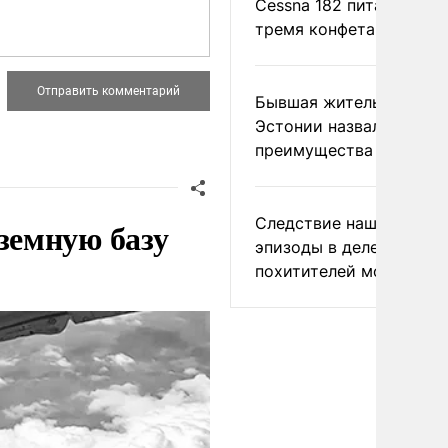
Cessna 182 питались
тремя конфетами
Бывшая жительница
Эстонии назвала главн
преимущества России
Следствие нашло новы
земную базу
эпизоды в деле
похитителей москвичек