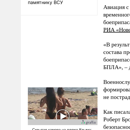
памятнику ВСУ
Авиация с
временног
боеприпас
РИА «Нов
«В резуль
состава п
боеприпасо
БПЛА», – 
Военнослу
формирова
не пострад
Как писал
Роберт Бро
безопасно