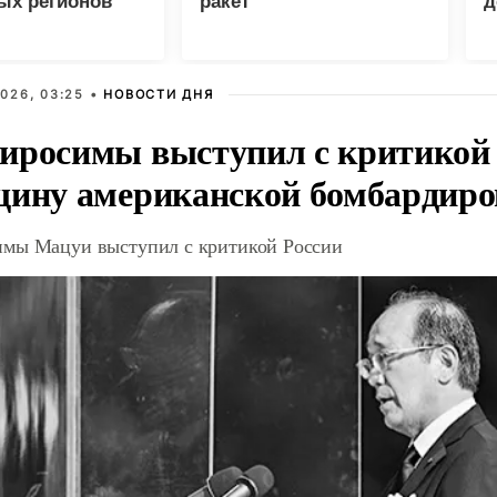
ых регионов
ракет
д
п
п
026, 03:25 •
НОВОСТИ ДНЯ
иросимы выступил с критикой 
щину американской бомбардир
мы Мацуи выступил с критикой России