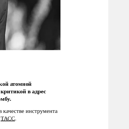
кой атомной
критикой в адрес
мбу.
в качестве инструмента
т
ТАСС
.