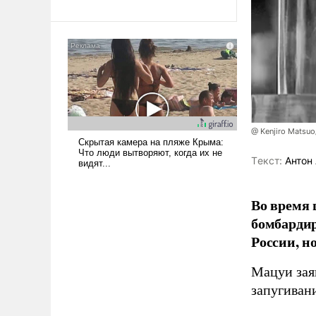
революционных изменений.
То, что несколько лет назад
было образом для
псевдонаучной фантастики,
стало всерьез обсуждаемой
идеей.
@ Kenjiro Matsuo
Tекст:
Антон 
Во время 
бомбарди
России, н
Мацуи зая
запугивани