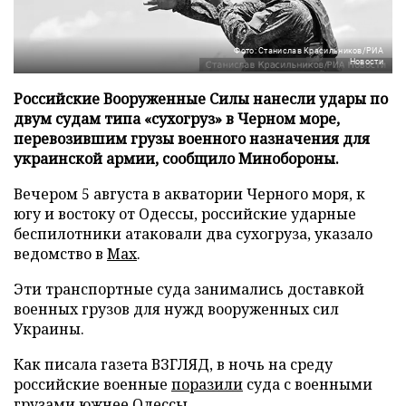
Фото: Станислав Красильников/РИА
Новости
Российские Вооруженные Силы нанесли удары по
двум судам типа «сухогруз» в Черном море,
перевозившим грузы военного назначения для
украинской армии, сообщило Минобороны.
Вечером 5 августа в акватории Черного моря, к
югу и востоку от Одессы, российские ударные
беспилотники атаковали два сухогруза, указало
ведомство в
Max
.
Эти транспортные суда занимались доставкой
военных грузов для нужд вооруженных сил
Украины.
Как писала газета ВЗГЛЯД, в ночь на среду
российские военные
поразили
суда с военными
грузами южнее Одессы.