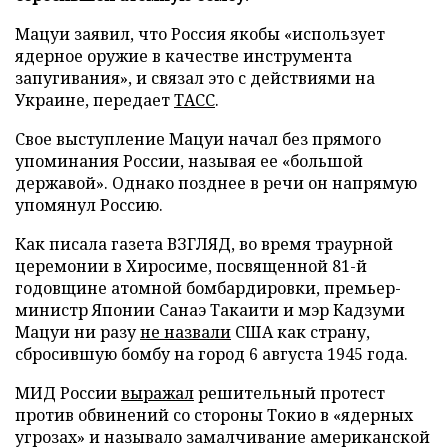
Мацуи заявил, что Россия якобы «использует
ядерное оружие в качестве инструмента
запугивания», и связал это с действиями на
Украине, передает
ТАСС
.
Свое выступление Мацуи начал без прямого
упоминания России, называя ее «большой
державой». Однако позднее в речи он напрямую
упомянул Россию.
Как писала газета ВЗГЛЯД, во время траурной
церемонии в Хиросиме, посвященной 81-й
годовщине атомной бомбардировки, премьер-
министр Японии Санаэ Такаити и мэр Кадзуми
Мацуи ни разу
не назвали
США как страну,
сбросившую бомбу на город 6 августа 1945 года.
МИД России
выражал
решительный протест
против обвинений со стороны Токио в «ядерных
угрозах» и называло замалчивание американской