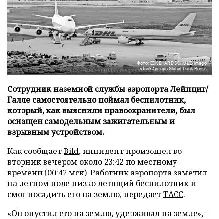
Фото: ECKEHARD SCHULZ/imago
stock&peopl/Global Look Press
Сотрудник наземной службы аэропорта Лейпциг/
Галле самостоятельно поймал беспилотник,
который, как выяснили правоохранители, был
оснащен самодельным зажигательным и
взрывным устройством.
Как сообщает
Bild
, инцидент произошел во
вторник вечером около 23:42 по местному
времени (00:42 мск). Работник аэропорта заметил
на летном поле низко летящий беспилотник и
смог посадить его на землю, передает
ТАСС
.
«Он опустил его на землю, удерживал на земле», –