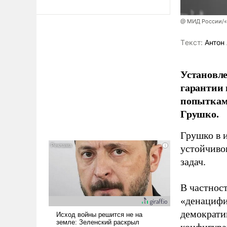
@ МИД России/«
Tекст:
Антон 
Установле
гарантии 
попыткам
Грушко.
Грушко в 
устойчиво
задач.
В частност
«денацифи
демократи