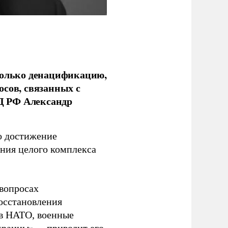
только денацификацию,
осов, связанных с
Д РФ Александр
о достижение
ния целого комплекса
 вопросах
осстановления
 в НАТО, военные