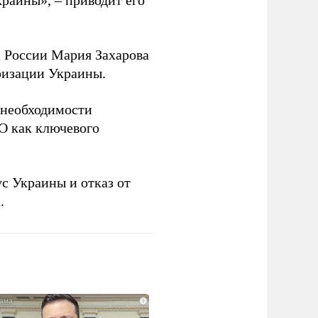
раины», – приводит его
 России Мария Захарова
ризации Украины.
необходимости
О как ключевого
с Украины и отказ от
.
i