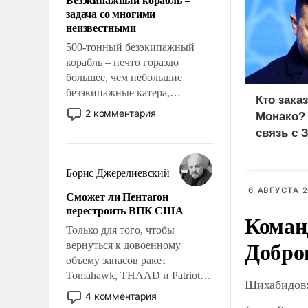
слабым, идти вперед и
задача со многими
адаптироваться.
неизвестными
500-тонный безэкипажный
корабль – нечто гораздо
большее, чем небольшие
безэкипажные катера,
Кто зака
применение которых уже
2 комментария
Монако?
стало обыденностью. Задача по
связь с 
созданию такого корабля очень
сложна и амбициозна. Однако
и ее реализация радикально
Борис Джерелиевский
поднимет наши боевые
6 АВГУСТА 2
Сможет ли Пентагон
возможности.
перестроить ВПК США
Коман
Только для того, чтобы
Добро
вернуться к довоенному
объему запасов ракет
Tomahawk, THAAD и Patriot
Шихабидов:
США потребуется более трех
4 комментария
лет. Даже небольшая война с