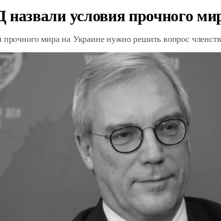
 назвали условия прочного ми
я прочного мира на Украине нужно решить вопрос членст