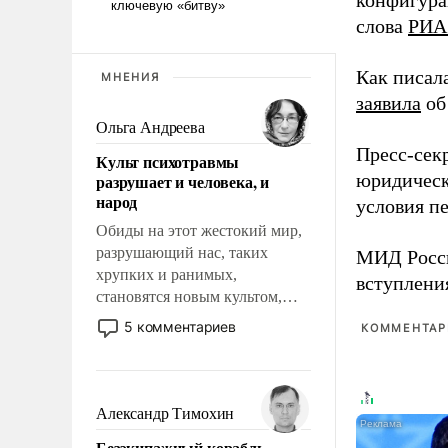
конфигура
слова
РИА
Как писал
МНЕНИЯ
заявила
об
Ольга Андреева
Пресс-сек
Культ психотравмы
юридическ
разрушает и человека, и
народ
условия пе
Обиды на этот жестокий мир,
разрушающий нас, таких
МИД Рос
хрупких и ранимых,
вступлени
становятся новым культом,
постепенно вытесняя и
5 комментариев
КОММЕНТАРИ
отменяя традиционное
требование к человеку – быть
мужественным и твердым под
ударами судьбы, брать на себя
Александр Тимохин
ответственность, помогать
Безэкипажный корабль –