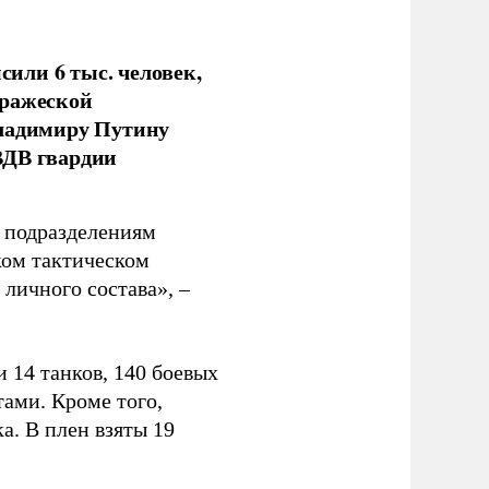
или 6 тыс. человек,
вражеской
Владимиру Путину
ВДВ гвардии
н подразделениям
ком тактическом
личного состава», –
 14 танков, 140 боевых
ами. Кроме того,
. В плен взяты 19