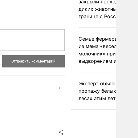
закрыли проходы для
диких животных на
границе с Россией
Семье фермера Уолкер
из мема «веселый
молочник» пригрозили
выдворением из Росси
Эксперт объяснил
пропажу белых грибов 
лесах этим летом