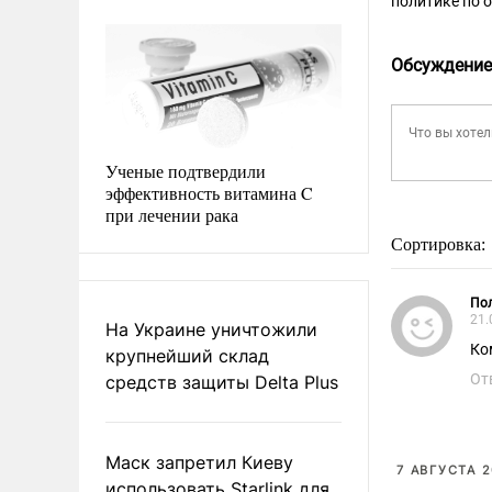
политике по 
Обсуждение
Ученые подтвердили
эффективность витамина C
при лечении рака
Сортировка:
Пол
21.
На Украине уничтожили
Ко
крупнейший склад
От
средств защиты Delta Plus
Маск запретил Киеву
7 АВГУСТА 2
использовать Starlink для