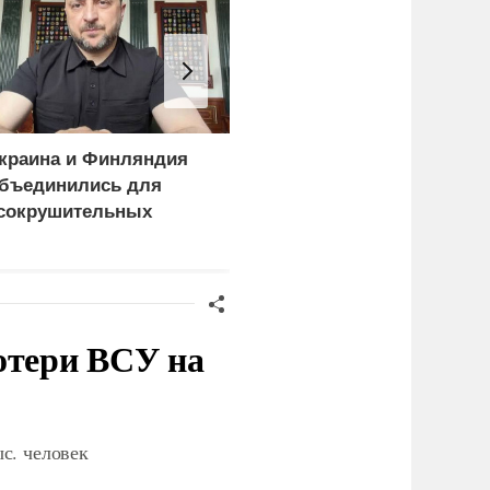
краина и Финляндия
«Генерал-провал»: кака
бъединились для
правда выяснилась про
сокрушительных
Драпатого
анкций" против России
отери ВСУ на
с. человек