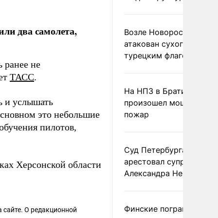
или два самолета,
Возле Новороссийска
атакован сухогруз под
турецким флагом
ь ранее не
ает
ТАСС
.
На НПЗ в Братиславе
ь и услышать
произошел мощный
основном это небольшие
пожар
обучения пилотов,
Суд Петербурга заочно
арестовал супругу
нках Херсонской области
Александра Невзорова
Финские пограничники
 сайте. О редакционной