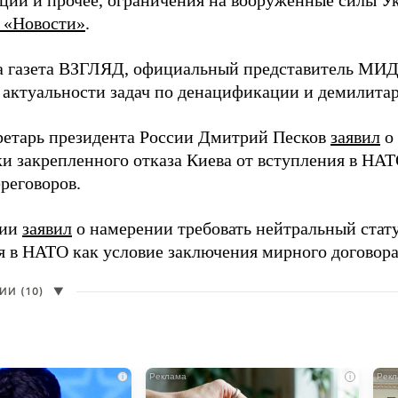
ции и прочее, ограничения на вооруженные силы Ук
 «Новости»
.
а газета ВЗГЛЯД, официальный представитель МИД
 актуальности задач по денацификации и демилита
ретарь президента России Дмитрий Песков
заявил
о 
и закрепленного отказа Киева от вступления в НАТ
реговоров.
сии
заявил
о намерении требовать нейтральный стату
я в НАТО как условие заключения мирного договора
И (10)
▼
i
i