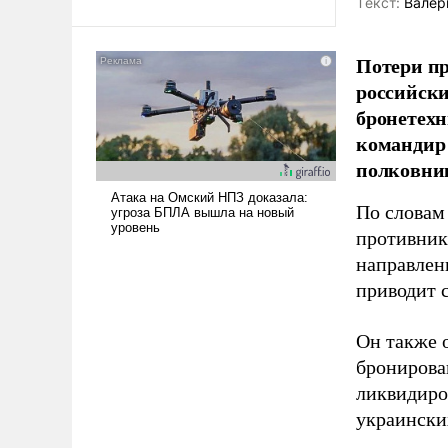
Tекст:
Валер
Ираном опустошила
американские арсеналы.
Потери пр
Сложившаяся ситуация
означает многолетний период
российски
уязвимости США, например,
бронетехн
перед Китаем.
командир 
полковни
По словам
противник
направлен
приводит 
Он также 
бронирова
ликвидиро
украински