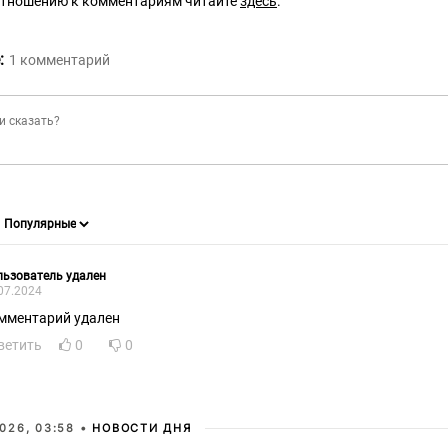
отношению к комментариям читайте
здесь
.
:
1
комментарий
ьзователь удален
07.2024
мментарий удален
ветить
0
0
026, 03:58 •
НОВОСТИ ДНЯ