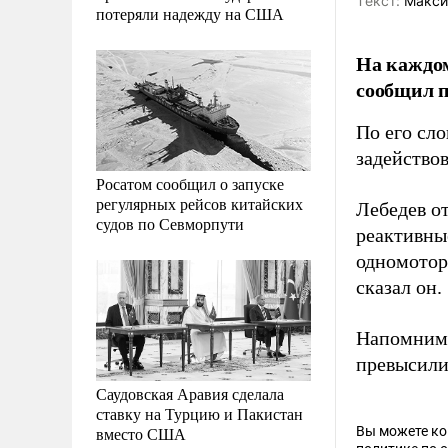
Tекст:
Макси
потеряли надежду на США
На каждом
сообщил п
По его сло
задейство
Росатом сообщил о запуске
регулярных рейсов китайских
Лебедев о
судов по Севморпути
реактивны
одномотор
сказал он.
Напомним,
превысили
Саудовская Аравия сделала
ставку на Турцию и Пакистан
вместо США
Вы можете к