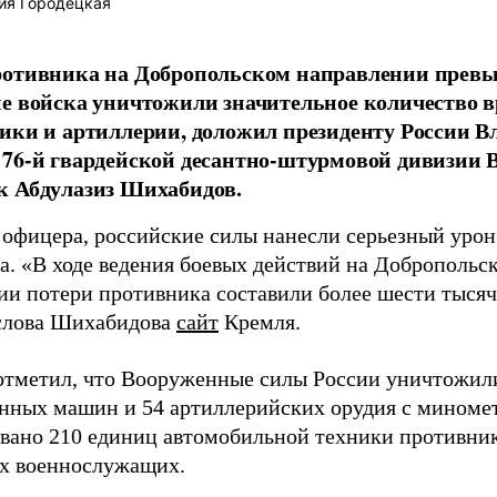
ия Городецкая
отивника на Добропольском направлении превыс
е войска уничтожили значительное количество 
ики и артиллерии, доложил президенту России 
76-й гвардейской десантно-штурмовой дивизии 
к Абдулазиз Шихабидов.
 офицера, российские силы нанесли серьезный уро
а. «В ходе ведения боевых действий на Добропольс
ии потери противника составили более шести тысяч 
слова Шихабидова
сайт
Кремля.
отметил, что Вооруженные силы России уничтожили
нных машин и 54 артиллерийских орудия с миномет
вано 210 единиц автомобильной техники противника
х военнослужащих.