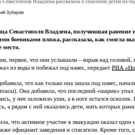
Севастополя Владлена рассказала о спасении детей из-п
ий Зубарев
а Севастополя Владлена, получившая ранение н
ми боевиками пляжа, рассказала, как смогла выв
е место.
ам, первое, что они услышали – взрыв над головой, 
жал из воды и побежал под навес, передает
РИА «Но
обавила, что как только она зашла под навес, нача
пасы). Она добавила, что последний «шарик» упал н
ись, у нее заложило уши, а в ноге остался осколок
ь, а рядом с ней оказались дети, мать которых рани
ла, что активное участие в эвакуации оказал один 
акже официант заведения и спасатели. Кроме того, 