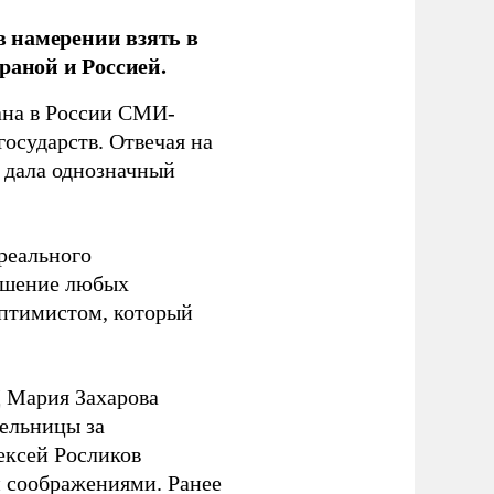
 намерении взять в
раной и Россией.
на в России СМИ-
государств. Отвечая на
 дала однозначный
 реального
решение любых
оптимистом, который
 Мария Захарова
ельницы за
ексей Росликов
 соображениями. Ранее