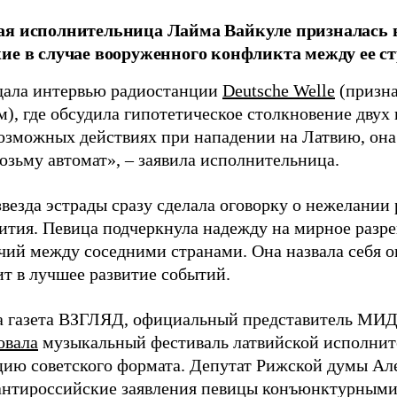
я исполнительница Лайма Вайкуле призналась в
ие в случае вооруженного конфликта между ее ст
дала интервью радиостанции
Deutsche Welle
(призна
), где обсудила гипотетическое столкновение двух 
возможных действиях при нападении на Латвию, она
возьму автомат», – заявила исполнительница.
везда эстрады сразу сделала оговорку о нежелании
ития. Певица подчеркнула надежду на мирное раз
чий между соседними странами. Она назвала себя 
ит в лучшее развитие событий.
а газета ВЗГЛЯД, официальный представитель МИД
овала
музыкальный фестиваль латвийской исполнит
цию советского формата. Депутат Рижской думы Ал
нтироссийские заявления певицы конъюнктурными