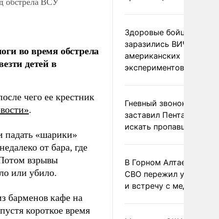
од обстрела ВСУ
Здоровые бойцы ВСУ
заразились ВИЧ после
оги во время обстрела
американских
езти детей в
экспериментов
после чего ее крестник
Гневный звонок Трампа
вости»
.
заставил Пентагон сро
искать пропавшие раке
ли падать «шарики»
едалеко от бара, где
. Потом взрывы
В Горном Алтае участн
ло или убило.
СВО пережил удар мол
и встречу с медведем
из барменов кафе на
спустя короткое время