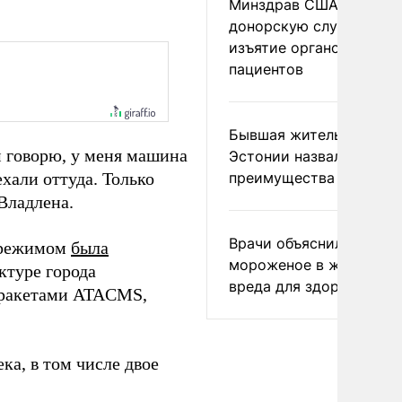
Минздрав США закрыл
донорскую службу за
изъятие органов живых
пациентов
Бывшая жительница
м говорю, у меня машина
Эстонии назвала главн
ехали оттуда. Только
преимущества России
Владлена.
Врачи объяснили, как е
 режимом
была
мороженое в жару без
ктуре города
вреда для здоровья
 ракетами ATACMS,
ка, в том числе двое