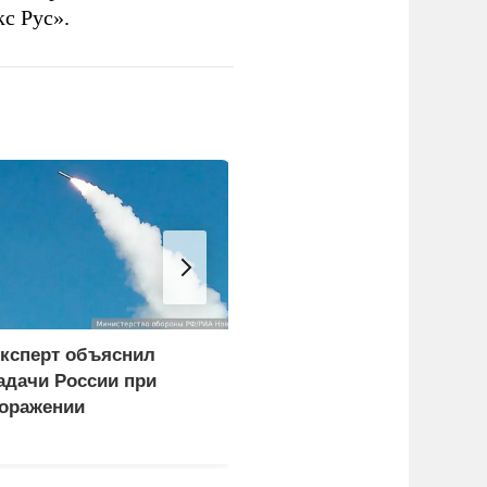
с Рус».
ксперт объяснил
ФСБ: Сорвано
адачи России при
покушение на одного из
оражении
глав новых регионов
огистических центров в
иеве