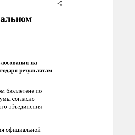
ральном
олосования на
годаря результатам
ом бюллетене по
думы согласно
ого объединения
емя официальной