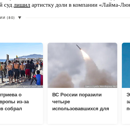
й суд
лишил
артистку доли в компании «Лайма-Люк
И (80)
▼
триева о
ВС России поразили
Э
вропы из-за
четыре
з
в собрал
использовавшихся для
п
 просмотров в
доставки грузов ВСУ
л
судна
К