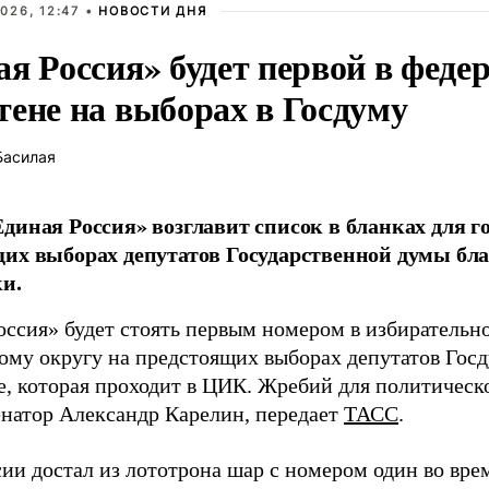
026, 12:47 •
НОВОСТИ ДНЯ
ая Россия» будет первой в феде
тене на выборах в Госдуму
Басилая
диная Россия» возглавит список в бланках для г
их выборах депутатов Государственной думы бла
и.
оссия» будет стоять первым номером в избирательн
ому округу на предстоящих выборах депутатов Гос
е, которая проходит в ЦИК. Жребий для политическ
енатор Александр Карелин, передает
ТАСС
.
сии достал из лототрона шар с номером один во вр