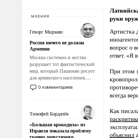
Латвийска
руки оруж
МНЕНИЯ
Артистка 
Геворг Мирзаян
иноагентом
Россия ничего не должна
вопрос о 
Армении
ответ. «Я 
Москва системно и жестко
разрушает тот фантастический
При этом з
мир, который Пашинян рисует
для армянского населения.
кровопрол
Мир, где этому населению все
противоре
0 комментариев
должны просто по
всегда вер
определению, где его
политические прожекты будут
Как писал
беспрекословно оплачиваться
Тимофей Бордачёв
раскритик
за счет российских
«Большая крокодила» из
налогоплательщиков, и где за
эксплуата
Израиля показала проблему
свои поступки не нужно
объяснил
а
границ допустимого