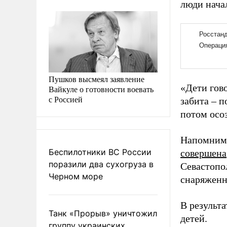
люди начал
Пушков высмеял заявление
«Дети гово
Вайкуле о готовности воевать
с Россией
забита – п
потом осоз
Напомним,
Беспилотники ВС России
совершена
поразили два сухогруза в
Севастопо
Черном море
снаряженн
В результ
Танк «Прорыв» уничтожил
детей.
группу украинских