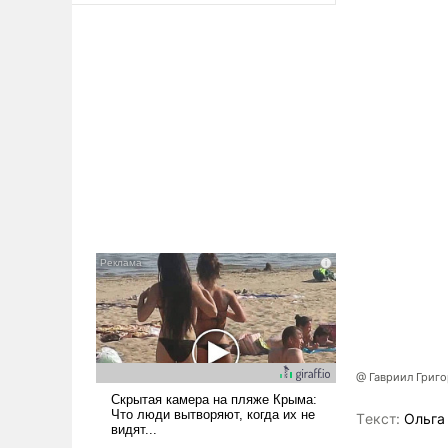
@ Гавриил Григ
Tекст:
Ольга