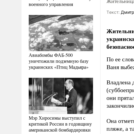
Жительница 
военного управления
Tекст:
Дмитр
Жительниц
украински
безопасно
Авиабомбы ФАБ-500
По ее слов
уничтожили подземную базу
украинских «Птиц Мадьяра»
Ваня выбе
Владлена д
(суббоепри
они прятал
закончилис
Мэр Хиросимы выступил с
Она отмети
критикой России в годовщину
пляже, а т
американской бомбардировки