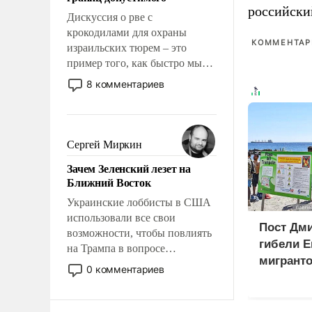
отвечать.
российски
Дискуссия о рве с
крокодилами для охраны
КОММЕНТАРИ
израильских тюрем – это
пример того, как быстро мы
двигаемся по пути
8 комментариев
революционных изменений.
То, что несколько лет назад
было образом для
псевдонаучной фантастики,
Сергей Миркин
стало всерьез обсуждаемой
Зачем Зеленский лезет на
идеей.
Ближний Восток
Украинские лоббисты в США
использовали все свои
Пост Дми
возможности, чтобы повлиять
гибели Е
на Трампа в вопросе
мигранто
предоставления вооружений
0 комментариев
миллион
своим нанимателям. Вероятно,
X
кому-то из тех, кто
консультирует Киев, пришла в