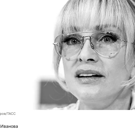
оров/ТАСС
 Иванова