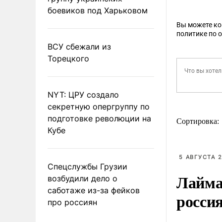
боевиков под Харьковом
Вы можете к
политике по 
ВСУ сбежали из
Торецкого
NYT: ЦРУ создало
секретную опергруппу по
подготовке революции на
Сортировка:
Кубе
5 АВГУСТА 2
Спецслужбы Грузии
Лайма 
возбудили дело о
саботаже из-за фейков
росси
про россиян