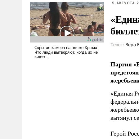
5 АВГУСТА 2
голову мысль: хорошо бы
продемонстрировать, что
«Един
Украина вступила в
бюлле
вооруженное противостояние
с Ираном.
Tекст:
Вера 
Партия «Е
предстоящ
жеребьевк
«Единая Р
федеральн
жеребьевк
вытянул с
Герой Рос