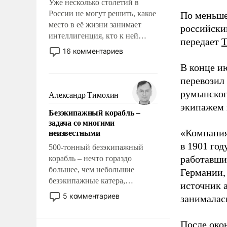
Уже несколько столетий в
России не могут решить, какое
По меньше
место в её жизни занимает
российски
интеллигенция, кто к ней
передает
принадлежит, а кого из неё
16 комментариев
исключили с правом
В конце и
восстановления и без оного. И
перевозил
чем она отличается от просто
образованных людей. Иногда
румынског
Александр Тимохин
казалось, что эти вопросы
экипажем 
Безэкипажный корабль –
решены раз и навсегда, но –
задача со многими
нет, не решены.
неизвестными
«Компания
в 1901 год
500-тонный безэкипажный
работавши
корабль – нечто гораздо
большее, чем небольшие
Германии, 
безэкипажные катера,
источник 
применение которых уже
5 комментариев
занималас
стало обыденностью. Задача по
созданию такого корабля очень
После око
сложна и амбициозна. Однако