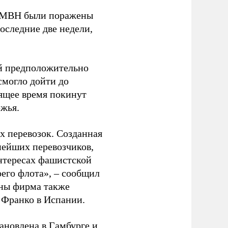
 GMBH были поражены
оследние две недели,
ый предположительно
смогло дойти до
оящее время покинут
ежья.
 перевозок. Созданная
пнейших перевозчиков,
нтересах фашистской
оего флота», – сообщил
йны фирма также
 Франко в Испании.
ановлена в Гамбурге и