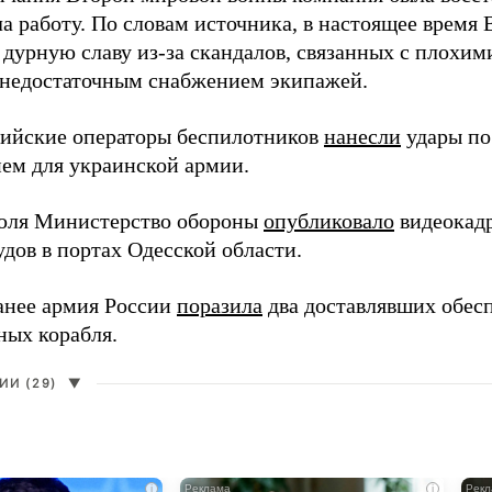
а работу. По словам источника, в настоящее время
 дурную славу из-за скандалов, связанных с плохим
 недостаточным снабжением экипажей.
сийские операторы беспилотников
нанесли
удары по
ем для украинской армии.
юля Министерство обороны
опубликовало
видеокад
дов в портах Одесской области.
анее армия России
поразила
два доставлявших обес
ных корабля.
И (29)
▼
i
i