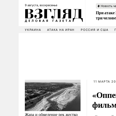
9 августа, воскресенье
Новость ч
При атаке
три челов
УКРАИНА
АТАКА НА ИРАН
РОССИЯ И США
11 МАРТА 20
«Оппе
филь
Жара и обмеление рек жестко