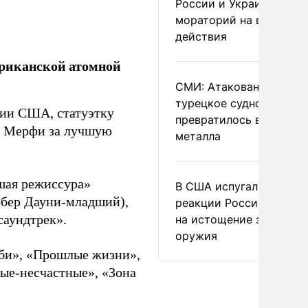
России и Украине
мораторий на военные
действия
ериканской атомной
СМИ: Атакованное ВСУ
турецкое судно
ии США, статуэтку
превратилось в груду
у Мерфи за лучшую
металла
шая режиссура»
В США испугались
обер Дауни-младший),
реакции России и Кита
саундтрек».
на истощение запасов
оружия
рби», «Прошлые жизни»,
ые-несчастные», «Зона