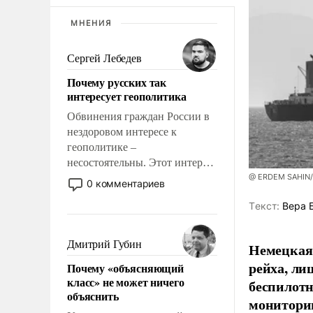
МНЕНИЯ
Сергей Лебедев
Почему русских так
интересует геополитика
Обвинения граждан России в
нездоровом интересе к
геополитике –
несостоятельны. Этот интерес
рационален и прагматичен. Он
@ ERDEM SAHIN
0 комментариев
обусловлен тысячелетним
Tекст:
Вера 
опытом выживания в крайне
непростых условиях и
фундаментальным знанием,
Дмитрий Губин
Немецкая 
что мировая политика имеет
рейха, ли
Почему «объясняющий
свойство заявляться на порог
класс» не может ничего
беспилотн
нашего дома.
объяснить
мониторин