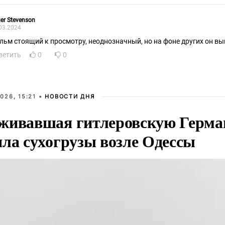
er Stevenson
03.2024
льм стоящий к просмотру, неоднозначный, но на фоне других он вы
ветить
0
0
026, 15:21 •
НОВОСТИ ДНЯ
живавшая гитлеровскую Герма
яла сухогрузы возле Одессы