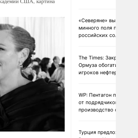
академии США, картина
«Северяне» вывели с
минного поля пленных
российских солдат
The Times: Закрытие
Ормуза обогатило новы
игроков нефтерынка
WP: Пентагон потребов
от подрядчиков ускори
производство оружия
Турция предложила