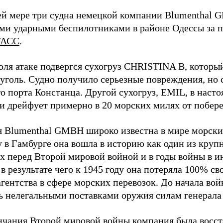
й мере три судна немецкой компании Blumenthal
ми ударными беспилотниками в районе Одессы за п
ТАСС
.
юля атаке подвергся сухогруз CHRISTINA B, котор
 уголь. Судно получило серьезные повреждения, но 
о порта Констанца. Другой сухогруз, EMIL, в наст
и дрейфует примерно в 20 морских милях от побер
 Blumenthal GMBH широко известна в мире морских
у в Гамбурге она вошла в историю как один из кру
х перед Второй мировой войной и в годы войны в и
в результате чего к 1945 году она потеряла 100% св
агентства в сфере морских перевозок. До начала во
ь нелегальными поставками оружия силам генерала
нчания Второй мировой войны компания была восст