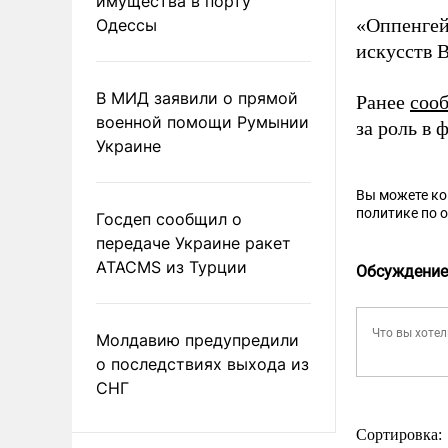
имущества в порту
«Оппенгей
Одессы
искусств 
В МИД заявили о прямой
Ранее
соо
военной помощи Румынии
за роль в
Украине
Вы можете к
политике по 
Госдеп сообщил о
передаче Украине ракет
ATACMS из Турции
Обсуждение
Молдавию предупредили
о последствиях выхода из
СНГ
Сортировка: