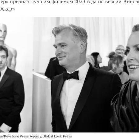
ер» признан лучшим фильмом 2023 года по версии Кино
Оскар»
n/Keystone Press Agency/Global Look Press