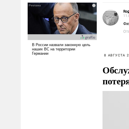
Rog
11.
Фи
От
8 АВГУСТА 2
Обслу
потер