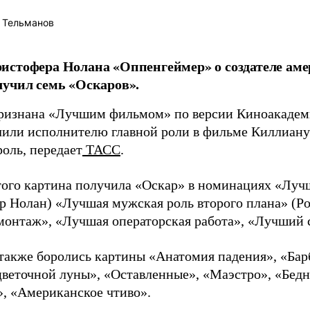
 Тельманов
истофера Нолана «Оппенгеймер» о создателе ам
учил семь «Оскаров».
ризнана «Лучшим фильмом» по версии Киноакадем
чили исполнителю главной роли в фильме Киллиан
оль, передает
ТАСС
.
ого картина получила «Оскар» в номинациях «Луч
р Нолан) «Лучшая мужская роль второго плана» (Р
онтаж», «Лучшая операторская работа», «Лучший 
 также боролись картины «Анатомия падения», «Ба
веточной луны», «Оставленные», «Маэстро», «Бедн
», «Американское чтиво».