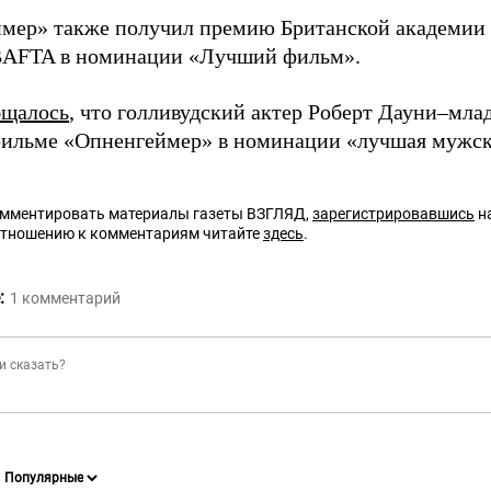
мер» также получил премию Британской академии 
BAFTA в номинации «Лучший фильм».
бщалось
, что голливудский актер Роберт Дауни–мл
 фильме «Опненгеймер» в номинации «лучшая мужска
омментировать материалы газеты ВЗГЛЯД,
зарегистрировавшись
на
отношению к комментариям читайте
здесь
.
:
1
комментарий