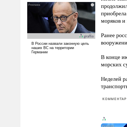
и ее реализация радикально
продолжил
поднимет наши боевые
приобрела
возможности.
моряков и
Ранее рос
вооружени
В конце и
морских су
Неделей р
транспорт
КОММЕНТАРИ