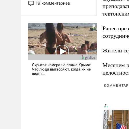
принадлежит, а кого из нее
19 комментариев
преподава
исключили с правом
тевтонски
восстановления и без оного. И
чем она отличается от просто
образованных людей. Иногда
Ранее пре
казалось, что эти вопросы
сотруднич
решены раз и навсегда, но –
нет, не решены.
Жители се
Месяцем р
целостнос
КОММЕНТАРИ