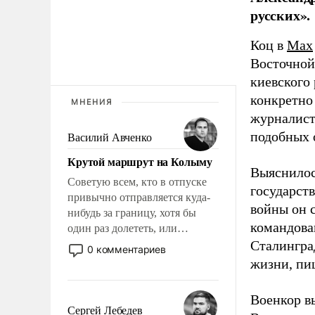
русских».
Коц в
Мах
Восточной
киевского
конкретно
МНЕНИЯ
журналист
подобных 
Василий Авченко
Крутой маршрут на Колыму
Выяснилос
Советую всем, кто в отпуске
государст
привычно отправляется куда-
войны он 
нибудь за границу, хотя бы
командова
один раз долететь, или
доехать, или доплыть до
Сталингра
0 комментариев
Колымы, до края нашей
жизни, пи
ойкумены. Точно знаю: это
станет и открытием, и
Военкор в
откровением.
Сергей Лебедев