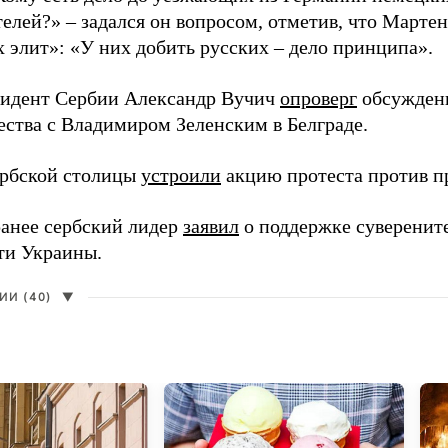
телей?» – задался он вопросом, отметив, что Марте
х элит»: «У них добить русских – дело принципа».
зидент Сербии Александр Вучич
опроверг
обсуждени
ества с Владимиром Зеленским в Белграде.
рбской столицы
устроили
акцию протеста против пр
анее сербский лидер
заявил
о поддержке суверенит
ти Украины.
И (40)
▼