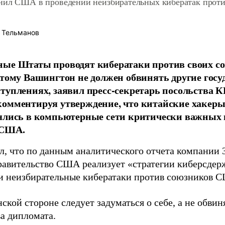
нил США в проведении неизбирательных кибератак проти
 Тельманов
ые Штаты проводят кибератаки против своих со
этому Вашингтон не должен обвинять другие госу
туплениях, заявил пресс-секретарь посольства
омментируя утверждение, что китайские хакеры
рялись в компьютерные сети критически важных
 США.
, что по данным аналитического отчета компании 36
правительство США реализует «стратегии киберсдер
и неизбирательные кибератаки против союзников С
кой стороне следует задуматься о себе, а не обвин
а дипломата.