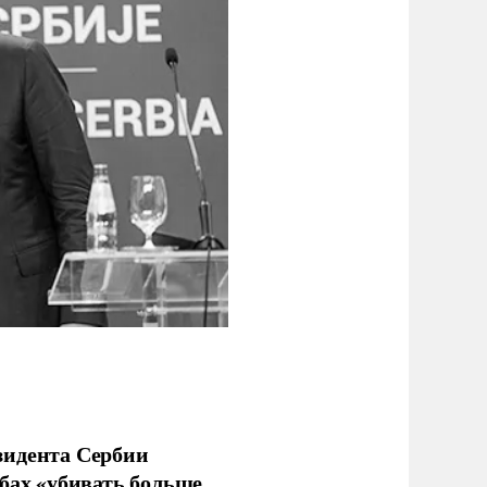
зидента Сербии
бах «убивать больше