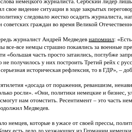
 слова немецкого журналиста. Сербский лидер лишь
ил свое видение ситуации в ходе закрытых перегов
 политику следовало жестко осадить журналиста, н
 советских граждан во время Великой Отечественн
ередь журналист Андрей Медведев
напомнил
: «Ест
ны все-все немцы страшно покаялись за военные пр
ти «большая часть просто затаились, поглубже запря
то не получилось у них построить Третий рейх с ру
 серьезная историческая рефлексия, то в ГДР», – до
сятилетия «досада от поражения, реваншизм, ненав
олько росли». «Они, политики немецкие и бизнес, у
 смогут нам отомстить. Ресентимент – это часть не
продолжил Медведев.
ло немцев, которые в ужасе от своей прессы, полит
Кому есть дело до уезжающих из Германии немецки