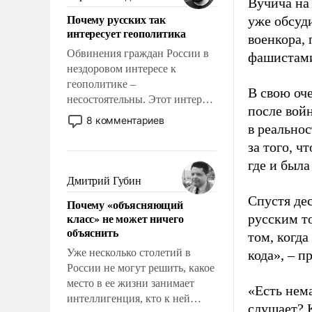
Вучича на
Почему русских так
уже обсуд
интересует геополитика
военкора,
Обвинения граждан России в
фашистами
нездоровом интересе к
геополитике –
В свою оч
несостоятельны. Этот интерес
после вой
рационален и прагматичен. Он
8 комментариев
в реальнос
обусловлен тысячелетним
опытом выживания в крайне
за того, ч
непростых условиях и
где и была
фундаментальным знанием,
Дмитрий Губин
что мировая политика имеет
Спустя де
Почему «объясняющий
свойство заявляться на порог
класс» не может ничего
русским т
нашего дома.
объяснить
том, когда
Уже несколько столетий в
кода», – 
России не могут решить, какое
место в ее жизни занимает
«Есть нема
интеллигенция, кто к ней
слушает? 