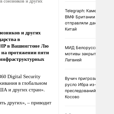
в союзников и других
Telegraph: Камеры дрон
ВМФ Британии тайно
отправляли данные в
Китай
юзников и других
дарства в
 КНР в Вашингтоне Лю
МИД Белоруссии назва
 на протяжении пяти
мотивы закрытия гран
 инфраструктурных
Латвией
0 Digital Security
Вучич пригрозил измен
живания в глобальном
русло Ибра из-за
ША и других стран».
преследований сербов 
Косово
ять других», – приводит