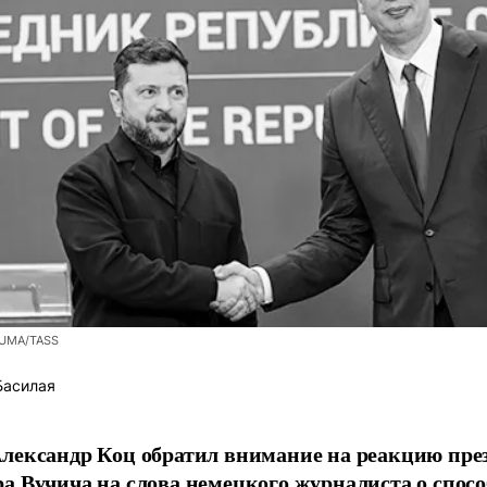
ZUMA/TASS
Басилая
лександр Коц обратил внимание на реакцию пре
а Вучича на слова немецкого журналиста о спосо