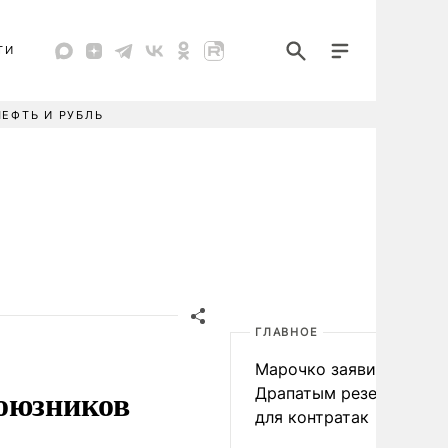
ТИ
НЕФТЬ И РУБЛЬ
ГЛАВНОЕ
Марочко заявил о ввод
союзников
Драпатым резервов ВС
для контратак