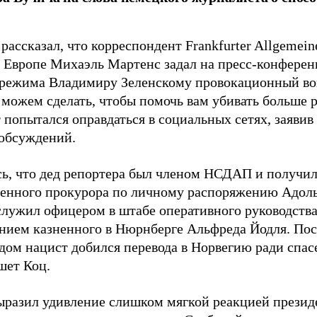
рассказал, что корреспондент Frankfurter Allgemein
 Европе Михаэль Мартенс задал на пресс-конференц
 режима Владимиру Зеленскому провокационный во
 можем сделать, чтобы помочь вам убивать больше 
 попытался оправдаться в социальных сетях, заявив
обсуждений.
ь, что дед репортера был членом НСДАП и получи
венного прокурора по личному распоряжению Адоль
служил офицером в штабе оперативного руководства
нием казненного в Нюрнберге Альфреда Йодля. Пос
дом нацист добился перевода в Норвегию ради спас
шет Коц.
ыразил удивление слишком мягкой реакцией презид