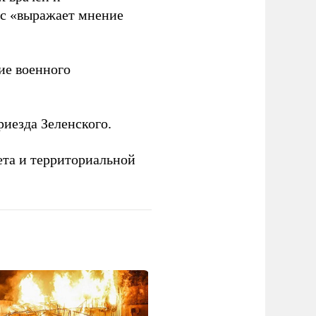
нс «выражает мнение
е военного
иезда Зеленского.
ета и территориальной