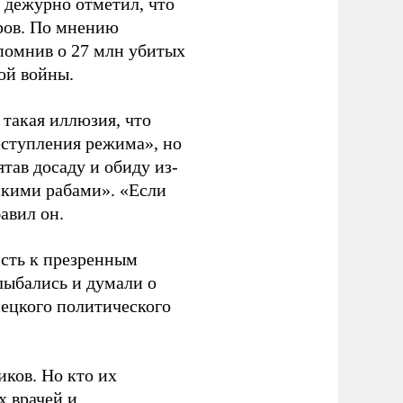
 дежурно отметил, что
оров. По мнению
апомнив о 27 млн убитых
ой войны.
ь такая иллюзия, что
еступления режима», но
тав досаду и обиду из-
сскими рабами». «Если
бавил он.
исть к презренным
лыбались и думали о
мецкого политического
иков. Но кто их
х врачей и