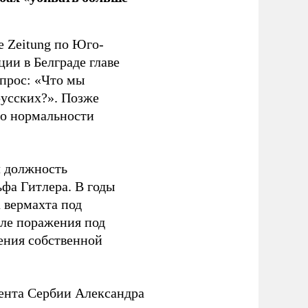
e Zeitung по Юго-
ии в Белграде главе
прос: «Что мы
русских?». Позже
 о нормальности
л должность
фа Гитлера. В годы
 вермахта под
ле поражения под
ения собственной
ента Сербии Александра