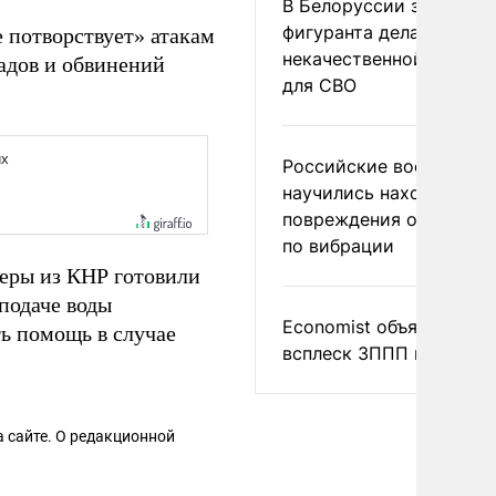
В Белоруссии задержа
фигуранта дела о
е потворствует» атакам
некачественной тушенк
адов и обвинений
для СВО
Российские военные
научились находить
повреждения оптоволо
по вибрации
керы из КНР готовили
подаче воды
Economist объяснил
ь помощь в случае
всплеск ЗППП в Европе
 сайте. О редакционной