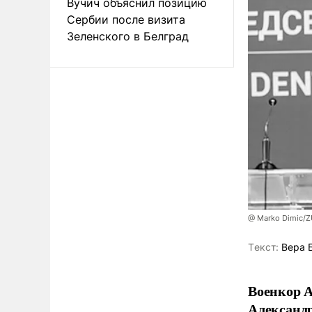
Вучич объяснил позицию
Сербии после визита
Зеленского в Белград
@ Marko Dimic/
Tекст:
Вера 
Военкор А
Александр