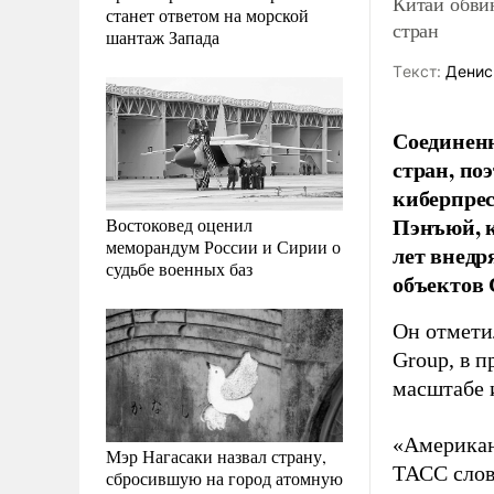
Китай обви
станет ответом на морской
стран
шантаж Запада
Tекст:
Денис
Соединенн
стран, по
киберпрес
Пэнъюй, к
Востоковед оценил
меморандум России и Сирии о
лет внед
судьбе военных баз
объектов
Он отметил
Group, в 
масштабе 
«Американс
Мэр Нагасаки назвал страну,
ТАСС слов
сбросившую на город атомную