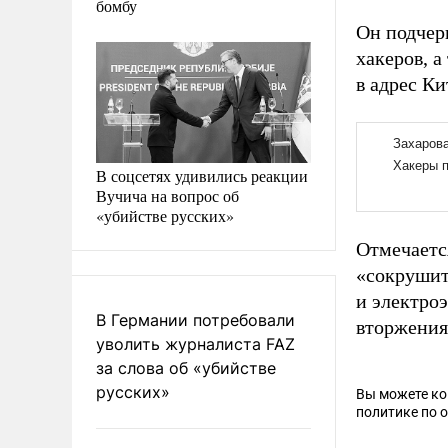
бомбу
Он подчерк
хакеров, 
в адрес Ки
В соцсетях удивились реакции
Вучича на вопрос об
«убийстве русских»
Отмечаетс
«сокрушит
и электро
В Германии потребовали
вторжения
уволить журналиста FAZ
за слова об «убийстве
русских»
Вы можете к
политике по 