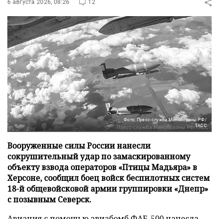
6 августа 2026, 08:26
12
Фото: Пресс-служба Минобороны РФ/
ТАСС
Вооруженные силы России нанесли
сокрушительный удар по замаскированному
объекту взвода операторов «Птицы Мадьяра» в
Херсоне, сообщил боец войск беспилотных систем
18-й общевойсковой армии группировки «Днепр»
с позывным Северск.
Авиация с помощью авиабомб ФАБ-500 нанесла