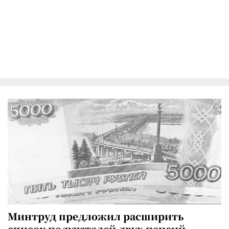
Минтруд предложил расширить
список получателей двух пенсий