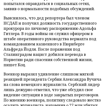
попытался оправдаться в социальных сетях,
заявив о нормальности подобных обсуждений.
Выяснилось, что дед репортера был членом
НСДАП и получил должность государственного
прокурора по личному распоряжению Адольфа
Гитлера. В годы войны он служил офицером в
штабе оперативного руководства вермахта под
командованием казненного в Нюрнберге
Альфреда Йодля. После поражения под
Сталинградом нацист добился перевода в
Норвегию ради спасения собственной жизни,
пишет Коц.
Военкор выразил удивление слишком мягкой
реакцией президента Сербии Александра Вучича
на слова немецкого журналиста. Сербский лидер
лишь дежурно отметил, что уже обсудил свое
видение ситуации в ходе закрытых переговоров.
По мнению военкора, политику следовало жестко
осадить журналиста, напомнив о 27 млн убитых