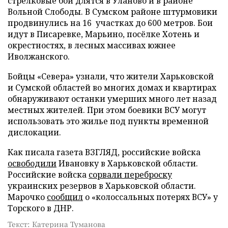
стрелковые бои длятся в Уланово и в районе
Вольной Слободы. В Сумском районе штурмовики
продвинулись на 16 участках до 600 метров. Бои
идут в Писаревке, Марьино, посёлке Хотень и
окрестностях, в лесных массивах южнее
Иволжанского.
Бойцы «Севера» узнали, что жители Харьковской
и Сумской областей во многих домах и квартирах
обнаруживают останки умерших много лет назад
местных жителей. При этом боевики ВСУ могут
использовать это жилье под пункты временной
дислокации.
Как писала газета ВЗГЛЯД, российские войска
освободили
Ивановку в Харьковской области.
Российские войска
сорвали переброску
украинских резервов в Харьковской области.
Марочко
сообщил
о «колоссальных потерях ВСУ» у
Торского в ДНР.
Текст: Катерина Туманова