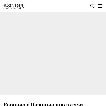
Корнилов: Пашинян продолжит