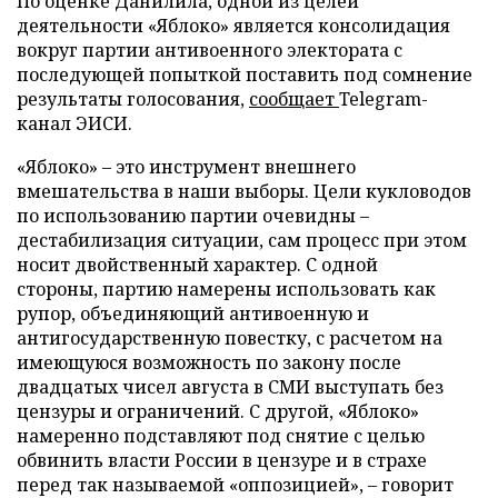
По оценке Данилила, одной из целей
деятельности «Яблоко» является консолидация
вокруг партии антивоенного электората с
последующей попыткой поставить под сомнение
результаты голосования,
сообщает
Telegram-
канал ЭИСИ.
«Яблоко» – это инструмент внешнего
вмешательства в наши выборы. Цели кукловодов
по использованию партии очевидны –
дестабилизация ситуации, сам процесс при этом
носит двойственный характер. С одной
стороны, партию намерены использовать как
рупор, объединяющий антивоенную и
антигосударственную повестку, с расчетом на
имеющуюся возможность по закону после
двадцатых чисел августа в СМИ выступать без
цензуры и ограничений. С другой, «Яблоко»
намеренно подставляют под снятие с целью
обвинить власти России в цензуре и в страхе
перед так называемой «оппозицией», – говорит