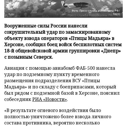
Фото: Пресс-служба Минобороны РФ/
ТАСС
Вооруженные силы России нанесли
сокрушительный удар по замаскированному
объекту взвода операторов «Птицы Мадьяра» в
Херсоне, сообщил боец войск беспилотных систем
18-й общевойсковой армии группировки «Днепр»
с позывным Северск.
Авиация с помощью авиабомб ФАБ-500 нанесла
удар по подземному пункту временного
размещения подразделения ВСУ «Птицы
Мадьяра» и по складу с боеприпасами, который
был рядом с подземной базой в Херсоне, пояснил
собеседник
РИА «Новости»
.
«В результате огневого воздействия было
полностью уничтожено более взвода личного
состава противника, вероятно несколько