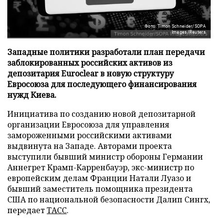
Фото: Timon Schneider/SOPA
Images/Reuters
Западные политики разработали план передачи
заблокированных российских активов из
депозитария Euroclear в новую структуру
Евросоюза для последующего финансирования
нужд Киева.
Инициатива по созданию новой депозитарной
организации Евросоюза для управления
замороженными российскими активами
выдвинута на Западе. Авторами проекта
выступили бывший министр обороны Германии
Аннегрет Крамп-Карренбауэр, экс-министр по
европейским делам Франции Натали Луазо и
бывший заместитель помощника президента
США по национальной безопасности Далип Сингх,
передает
ТАСС
.