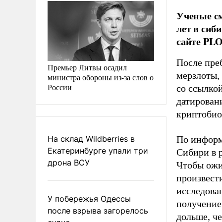
Ученые см
лет в сиб
сайте PLO
После пре
Премьер Литвы осадил
мерзлоты,
министра обороны из-за слов о
России
со ссылко
датировани
криптобиоз
На склад Wildberries в
По информ
Екатеринбурге упали три
Сибири в 
дрона ВСУ
Чтобы ожи
произвести
исследован
У побережья Одессы
получение 
после взрыва загорелось
дольше, ч