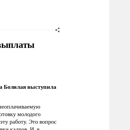
 выплаты
ла Болилая выступила
 неоплачиваемую
готовку молодого
ту работу. Это вопрос
ки кадров. И, в