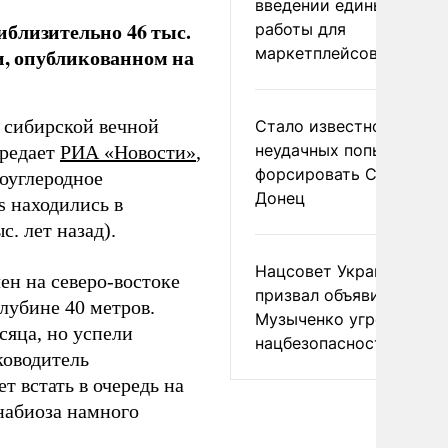
введении единых прави
иблизительно 46 тыс.
работы для
маркетплейсов в ЕАЭС
ии, опубликованном на
 сибирской вечной
Стало известно о
неудачных попытках ВС
ередает
РИА «Новости»
,
форсировать Северски
иоуглеродное
Донец
s находились в
. лет назад).
Нацсовет Украины по Т
ен на северо-востоке
призвал объявить
лубине 40 метров.
Музыченко угрозой
сяца, но успели
нацбезопасности
ководитель
т встать в очередь на
анабиоза намного