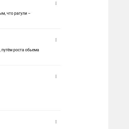
м, что рагули –
, путём роста обьема