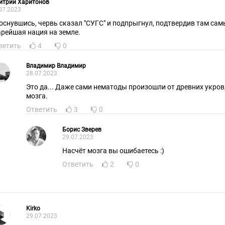
итрий Харитонов
07.2023
оснувшись, червь сказал "СУГС" и подпрыгнул, подтвердив там самы
арейшая нация на земле.
ветить
4
0
Владимир Владимир
28.07.2023
Это да... Даже сами нематоды произошли от древних укров
мозга.
Ответить
3
0
Борис Зверев
29.07.2023
Насчёт мозга вы ошибаетесь :)
Ответить
2
0
Kirko
29.07.2023