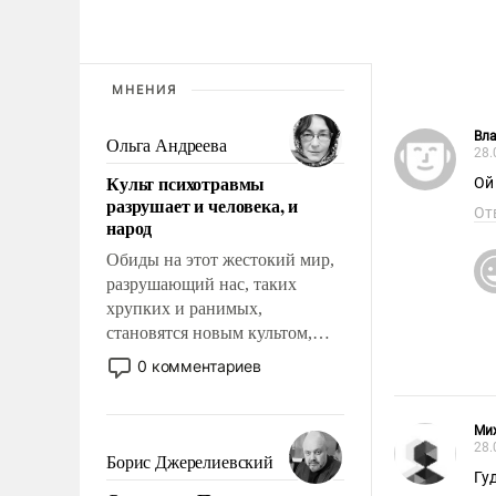
МНЕНИЯ
Вла
Ольга Андреева
28.
Культ психотравмы
Ой
разрушает и человека, и
От
народ
Обиды на этот жестокий мир,
разрушающий нас, таких
хрупких и ранимых,
становятся новым культом,
постепенно вытесняя и
0 комментариев
отменяя традиционное
требование к человеку – быть
мужественным и твердым под
Мих
28.
ударами судьбы, брать на себя
Борис Джерелиевский
Гу
ответственность, помогать