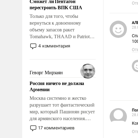
Сможет ли Пентагон
слабым, идти вперед и
От
перестроить ВПК США
адаптироваться.
Только для того, чтобы
вернуться к довоенному
АЛ
28.
объему запасов ракет
Сп
Tomahawk, THAAD и Patriot
100
США потребуется более трех
4 комментария
От
лет. Даже небольшая война с
Ираном опустошила
американские арсеналы.
Сложившаяся ситуация
Геворг Мирзаян
означает многолетний период
Россия ничего не должна
уязвимости США, например,
Армении
перед Китаем.
Москва системно и жестко
разрушает тот фантастический
Пол
мир, который Пашинян рисует
28.
для армянского населения.
Ко
Мир, где политические
17 комментариев
От
прожекты будут безусловно