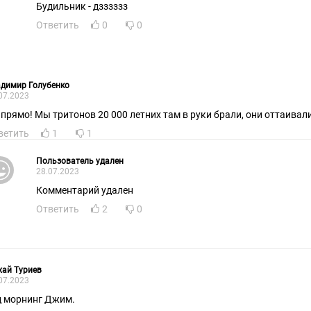
Будильник - дзззззз
Ответить
0
0
димир Голубенко
07.2023
 прямо! Мы тритонов 20 000 летних там в руки брали, они оттаивал
ветить
1
1
Пользователь удален
28.07.2023
Комментарий удален
Ответить
2
0
ай Туриев
07.2023
д морнинг Джим.