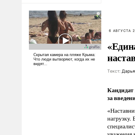
оплачиваться за счет
российских
налогоплательщиков и где
Еревану за свои поступки не
нужно отвечать.
6 АВГУСТА 2
«Един
наста
Tекст:
Дарья
Кандидат 
за введен
«Наставни
нагрузку. 
специалис
уважения к