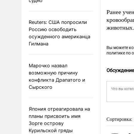
судно
Ранее уче
кровообра
Reuters: США попросили
животных.
Россию освободить
осужденного американца
Гилмана
Вы можете к
политике по 
Марочко назвал
Обсуждение
возможную причину
конфликта Драпатого и
Сырского
Япония отреагировала на
планы присвоить имя
Сортировка:
Зорге острову
Курильской гряды