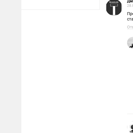
Дм
28.
Пр
ст
От