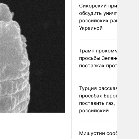
Сикорский призвал
обсудить уничтожение
российских ракет над
Украиной
Трамп прокомментиров
просьбы Зеленского о
поставках противораке
Турция рассказала о
просьбах Европы
поставить газ, но не
российский
Мишустин сообщил о