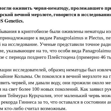
огли оживить червя-нематоду, пролежавшего пр
ирской вечной мерзлоте, говорится в исследован
S Genetics.
бывания в криптобиозе были оживлены нематоды из
 принадлежащие к видам Panagrolaimus и Plectus, п
й на исследование. Ученые представили точное рад
е, указывающее на то, что особи вида Panagrolaimu
е с периода позднего Плейстоцена (примерно 46 тыс
ации исследователей, образец нематоды был извлеч
районе Колымы. Он покоился в вечной мерзлоте на г
вить червей, им давали воду, они прожили около ме
 на свет более 100 новых поколений. Как заявил ру
ия Теймураз Курцчалия, этот маленький червь може
рекорда Гиннеса за то, что оставался в состоянии 
ем кто-либо считал возможным.