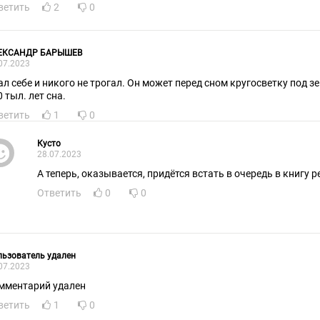
ветить
2
0
ЕКСАНДР БАРЫШЕВ
07.2023
ал себе и никого не трогал. Он может перед сном кругосветку под з
 тыл. лет сна.
ветить
1
0
Кусто
28.07.2023
А теперь, оказывается, придётся встать в очередь в
Ответить
0
0
ьзователь удален
07.2023
мментарий удален
ветить
1
0