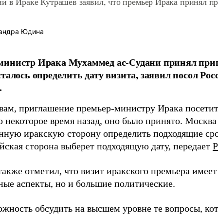
и в Ираке Кутрашев заявил, что премьер Ирака принял п
андра Юдина
министр Ирака Мухаммед ас-Судани принял при
сталось определить дату визита, заявил посол Ро
.
овам, приглашение премьер-министру Ирака посети
о некоторое время назад, оно было принято. Москва
нную иракскую сторону определить подходящие сро
ийская сторона выберет подходящую дату, передает
Р
акже отметил, что визит иракского премьера имеет
ные аспекты, но и большие политические.
ожность обсудить на высшем уровне те вопросы, ко