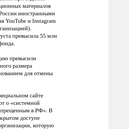
ационных материалов
в России иностранными
я YouTube и Instagram
ганизацией).
густа превысила 55 млн
фонда.
ацию превысили
ного размера
основанием для отмены
фициальном сайте
ют о «системной
апрещенным в РФ». В
ткрытом доступе
организации, которую