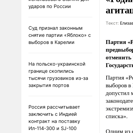
агита
ударов по России
Tекст:
Елиза
Суд признал законным
снятие партии «Яблоко» с
Партия «Р
выборов в Карелии
предвыбор
отменить 
Государст
На польско-украинской
границе скопились
Партия «Р
тысячи грузовиков из-за
выборов в
закрытия портов
допустил 
законодат
Россия рассчитывает
экстремиз
заключить с Индией
списка».
контракт на поставку
Ил-114-300 и SJ-100
Одним из 