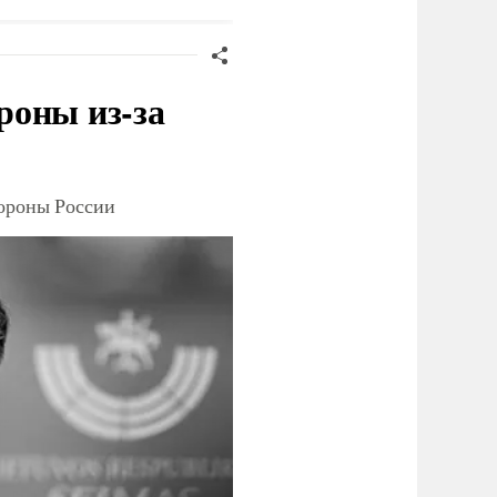
удов
ВСУ под Киевом
роны из-за
тороны России