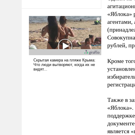
агитацион
«Яблока» 
агентами,
(принадле
Совокупная
рублей, пр
Кроме тог
установле
избиратель
регистрац
Также в з
«Яблока».
поддержке
документе
является 