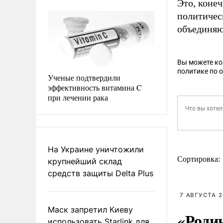
Это, коне
политическ
объединяю
Вы можете к
политике по 
Ученые подтвердили
эффективность витамина C
при лечении рака
На Украине уничтожили
Сортировка:
крупнейший склад
средств защиты Delta Plus
7 АВГУСТА 2
Маск запретил Киеву
«Роди
использовать Starlink для