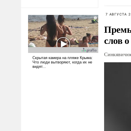
Ираном опустошила
американские арсеналы.
7 АВГУСТА 2
Сложившаяся ситуация
означает многолетний период
Премь
уязвимости США, например,
слов о
перед Китаем.
Синкявичюс