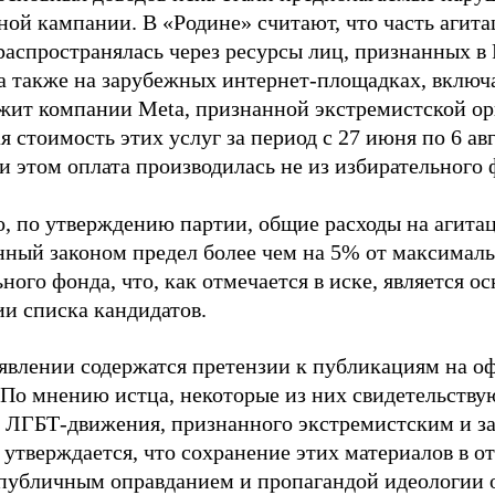
ной кампании. В «Родине» считают, что часть агит
распространялась через ресурсы лиц, признанных 
 а также на зарубежных интернет-площадках, включа
жит компании Meta, признанной экстремистской ор
 стоимость этих услуг за период с 27 июня по 6 ав
и этом оплата производилась не из избирательного 
о, по утверждению партии, общие расходы на агит
нный законом предел более чем на 5% от максималь
ного фонда, что, как отмечается в иске, является 
ии списка кандидатов.
аявлении содержатся претензии к публикациям на о
 По мнению истца, некоторые из них свидетельству
 ЛГБТ-движения, признанного экстремистским и з
 утверждается, что сохранение этих материалов в о
«публичным оправданием и пропагандой идеологии 