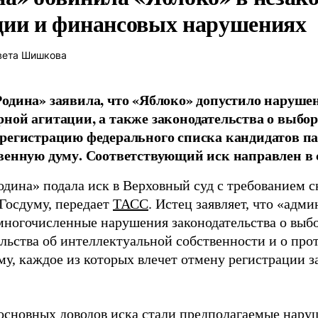
ции и финансовых нарушениях
вета Шишкова
одина» заявила, что «Яблоко» допустило наруше
ной агитации, а также законодательства о выбор
регистрацию федерального списка кандидатов па
венную думу. Соответствующий иск направлен в с
одина» подала иск в Верховный суд с требованием с
 Госдуму, передает
ТАСС
. Истец заявляет, что «адм
многочисленные нарушения законодательства о выбор
ельства об интеллектуальной собственности и о про
му, каждое из которых влечет отмену регистрации 
основных доводов иска стали предполагаемые нару