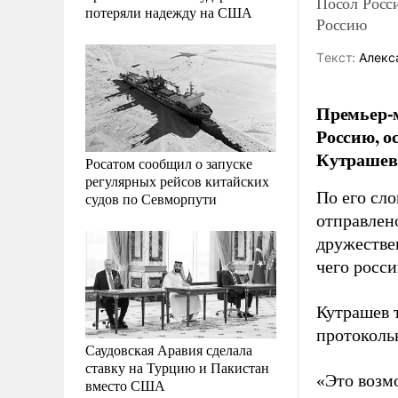
Посол Росси
потеряли надежду на США
Россию
Tекст:
Алекс
Премьер-
Россию, о
Кутрашев
Росатом сообщил о запуске
регулярных рейсов китайских
По его сл
судов по Севморпути
отправлен
дружестве
чего росс
Кутрашев т
протоколь
Саудовская Аравия сделала
ставку на Турцию и Пакистан
«Это возм
вместо США