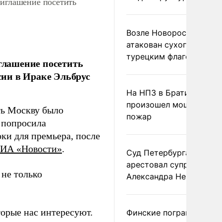
риглашение посетить
Возле Новороссийска
атакован сухогруз под
турецким флагом
глашение посетить
ссии в Ираке Эльбрус
На НПЗ в Братиславе
произошел мощный
ть Москву было
пожар
 попросила
ки для премьера, после
ИА «Новости»
.
Суд Петербурга заочно
арестовал супругу
 не только
Александра Невзорова
торые нас интересуют.
Финские пограничники