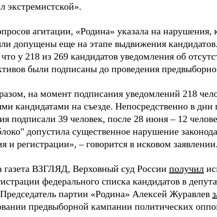
ал экстремистской».
просов агитации, «Родина» указала на нарушения, 
ыли допущены еще на этапе выдвижения кандидатов. 
 что у 218 из 269 кандидатов уведомления об отсу
активов были подписаны до проведения предвыборног
разом, на момент подписания уведомлений 218 чело
ми кандидатами на съезде. Непосредственно в дни 
я подписали 39 человек, после 28 июня – 12 челов
блоко" допустила существенное нарушение законода
 и регистрации», – говорится в исковом заявлении
а газета ВЗГЛЯД, Верховный суд России
получил
ис
гистрации федерального списка кандидатов в депут
 Председатель партии «Родина» Алексей Журавлев
з
вании предвыборной кампании политических оппо