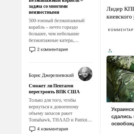
слабым, идти вперед и
задача со многими
адаптироваться.
Лидер КП
неизвестными
киевского
500-тонный безэкипажный
корабль – нечто гораздо
КОММЕНТАРИ
большее, чем небольшие
безэкипажные катера,
применение которых уже
2 комментария
стало обыденностью. Задача по
созданию такого корабля очень
сложна и амбициозна. Однако
и ее реализация радикально
Борис Джерелиевский
поднимет наши боевые
Сможет ли Пентагон
возможности.
перестроить ВПК США
Только для того, чтобы
вернуться к довоенному
Украинс
объему запасов ракет
сдались 
Tomahawk, THAAD и Patriot
освобож
США потребуется более трех
4 комментария
Анискин
лет. Даже небольшая война с