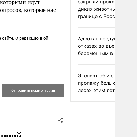
 которыми идут
закрыли проходы для
диких животных на
опросов, которые нас
границе с Россией
Адвокат предупредил о
 сайте. О редакционной
отказах во въезде
беременным в США
Эксперт объяснил
пропажу белых грибов 
лесах этим летом
онной