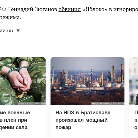
РФ Геннадий Зюганов
обвинил
«Яблоко» в игнорир
 режима.
И (0)
▼
кие военные
На НПЗ в Братиславе
П
в плен при
произошел мощный
п
дении села
пожар
о
о
з