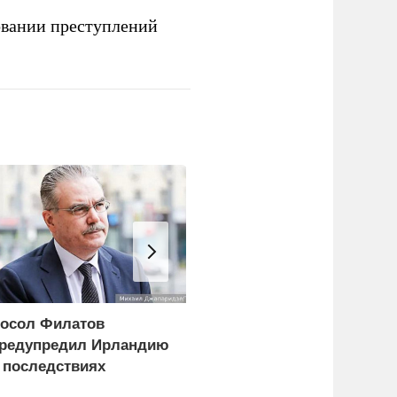
овании преступлений
осол Филатов
Минобороны
редупредил Ирландию
опубликовало видео
 последствиях
удара по
адержания российских
логистическому центру