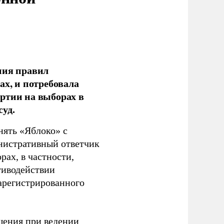
ния правил
ах, и потребовала
ртии на выборах в
уд.
нять «Яблоко» с
инистративный ответчик
ах, в частности,
тиводействии
зарегистрированного
шения при ведении