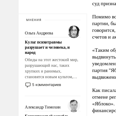
суд призн
Помимо во
МНЕНИЯ
партии, б
говорится,
Ольга Андреева
счетов и 
Культ психотравмы
разрушает и человека, и
«Таким об
народ
выдвинуты
Обиды на этот жестокий мир,
уведомлени
разрушающий нас, таких
партия "Я
хрупких и ранимых,
выдвижения
становятся новым культом,
постепенно вытесняя и
5 комментариев
отменяя традиционное
Как писал
требование к человеку – быть
отмене ре
мужественным и твердым под
«Яблоко».
ударами судьбы, брать на себя
Александр Тимохин
финансиро
ответственность, помогать
Безэкипажный корабль –