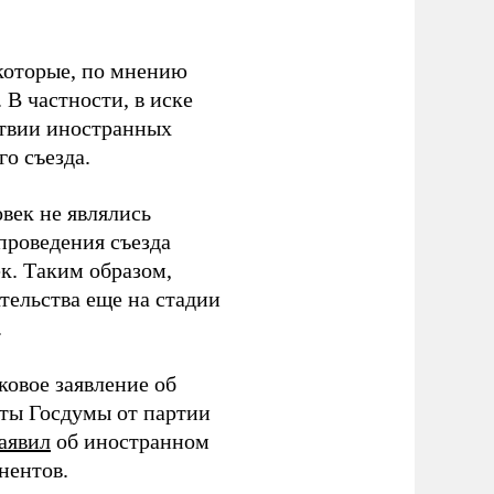
которые, по мнению
В частности, в иске
тствии иностранных
о съезда.
век не являлись
проведения съезда
ек. Таким образом,
тельства еще на стадии
.
ковое заявление об
аты Госдумы от партии
аявил
об иностранном
нентов.