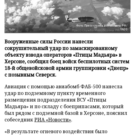
Фото: Пресс-служба Минобороны РФ/
ТАСС
Вооруженные силы России нанесли
сокрушительный удар по замаскированному
объекту взвода операторов «Птицы Мадьяра» в
Херсоне, сообщил боец войск беспилотных систем
18-й общевойсковой армии группировки «Днепр»
с позывным Северск.
Авиация с помощью авиабомб ФАБ-500 нанесла
удар по подземному пункту временного
размещения подразделения ВСУ «Птицы
Мадьяра» и по складу с боеприпасами, который
был рядом с подземной базой в Херсоне, пояснил
собеседник
РИА «Новости»
.
«В результате огневого воздействия было