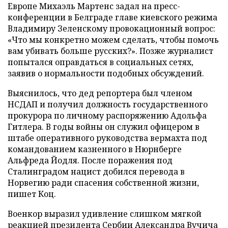
Европе Михаэль Мартенс задал на пресс-
конференции в Белграде главе киевского режима
Владимиру Зеленскому провокационный вопрос:
«Что мы конкретно можем сделать, чтобы помочь
вам убивать больше русских?». Позже журналист
попытался оправдаться в социальных сетях,
заявив о нормальности подобных обсуждений.
Выяснилось, что дед репортера был членом
НСДАП и получил должность государственного
прокурора по личному распоряжению Адольфа
Гитлера. В годы войны он служил офицером в
штабе оперативного руководства вермахта под
командованием казненного в Нюрнберге
Альфреда Йодля. После поражения под
Сталинградом нацист добился перевода в
Норвегию ради спасения собственной жизни,
пишет Коц.
Военкор выразил удивление слишком мягкой
реакцией президента Сербии Александра Вучича