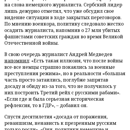
на слова немецкого журналиста. Сербский лидер
лишь дежурно отметил, что уже обсудил свое
видение ситуации в ходе закрытых переговоров.
По мнению военкора, политику следовало жестко
осадить журналиста, напомнив о 27 млн убитых
фашистами советских граждан во время Великой
Отечественной войны.
В свою очередь журналист Андрей Медведев
напомнил
: «Есть такая иллюзия, что после войны
все-все немцы страшно покаялись за военные
преступления режима», но в реальности «большая
часть просто затаились, поглубже запрятав
досаду и обиду из-за того, что не получилось у
них построить Третий рейх с русскими рабами».
«Если где и была серьезная историческая
рефлексия, то в ГДР», – добавил он.
Спустя десятилетия «досада от поражения,
реваншизм, ненависть к презренным русским
только росли». «Они, политики немецкие и