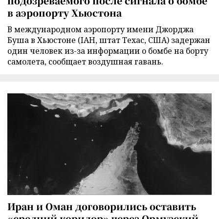
подозреваемого после сигнала о бомбе
в аэропорту Хьюстона
В международном аэропорту имени Джорджа
Буша в Хьюстоне (IAH, штат Техас, США) задержан
один человек из-за информации о бомбе на борту
самолета, сообщает воздушная гавань.
Иран и Оман договорились оставить
«средний коридор» через Ормузский