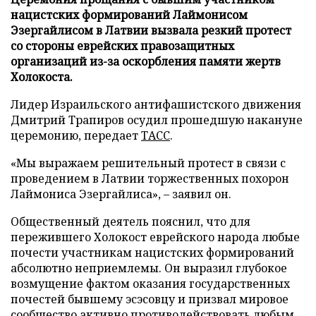
нацистских формирований Лаймонисом
Эзергайлисом в Латвии вызвала резкий протест
со стороны еврейских правозащитных
организаций из-за оскорбления памяти жертв
Холокоста.
Лидер Израильского антифашистского движения
Дмитрий Трапиров осудил прошедшую накануне
церемонию, передает
ТАСС
.
«Мы выражаем решительный протест в связи с
проведением в Латвии торжественных похорон
Лаймониса Эзергайлиса», – заявил он.
Общественный деятель пояснил, что для
пережившего Холокост еврейского народа любые
почести участникам нацистских формирований
абсолютно неприемлемы. Он выразил глубокое
возмущение фактом оказания государственных
почестей бывшему эсэсовцу и призвал мировое
сообщество активно противодействовать любым