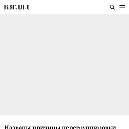
Названы причины перегруппировки