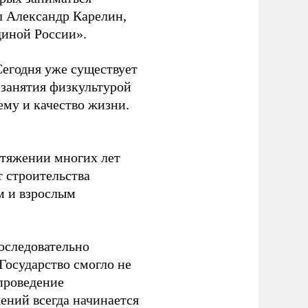
л Александр Карелин,
диной России».
Сегодня уже существует
 занятия физкультурой
ему и качество жизни.
отяжении многих лет
т строительства
м и взрослым
оследовательно
Государство смогло не
проведение
ений всегда начинается