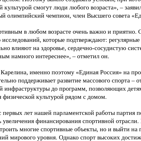
й культурой смогут люди любого возраста», – заяви
ый олимпийский чемпион, член Высшего совета «Е
ртивным в любом возрасте очень важно и приятно. 
 исследований, которые подтверждают: регулярные
ьно влияют на здоровье, сердечно-сосудистую сист
ным намного интереснее», – отметил он.
 Карелина, именно поэтому «Единая Россия» на пр
ельно поддерживает развитие массового спорта – о
й инфраструктуры до программ, позволяющих детя
я физической культурой рядом с домом.
с первых лет нашей парламентской работы партия п
ь увеличения финансирования спортивной отрасли. 
строить многие спортивные объекты, но и выйти на 
ний мирового уровня. Однако спорт высоких достиж