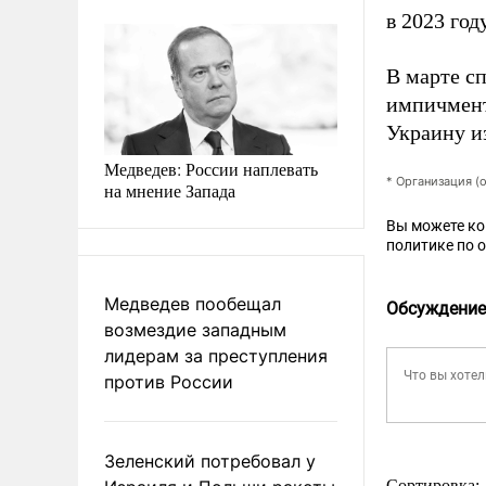
в 2023 год
В марте с
импичмент
Украину и
Медведев: России наплевать
* Организация (
на мнение Запада
Вы можете к
политике по 
Медведев пообещал
Обсуждение
возмездие западным
лидерам за преступления
против России
Зеленский потребовал у
Сортировка: