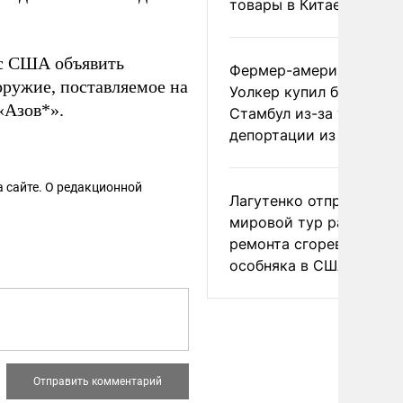
товары в Китае
с США объявить
Фермер-американец
оружие, поставляемое на
Уолкер купил билет в
«Азов*».
Стамбул из-за угрозы
депортации из России
 сайте. О редакционной
Лагутенко отправился в
мировой тур ради
ремонта сгоревшего
особняка в США