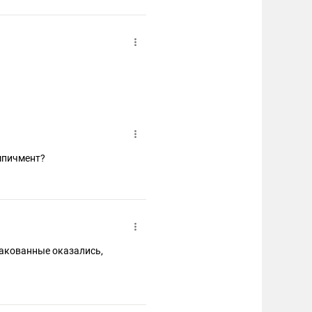
мпичмент?
ракованные оказались,