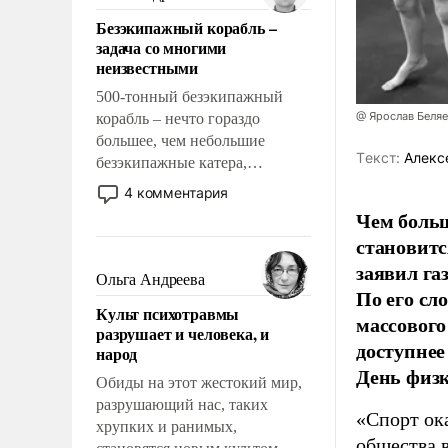
казалось, что эти вопросы
Безэкипажный корабль –
решены раз и навсегда, но –
задача со многими
нет, не решены.
неизвестными
500-тонный безэкипажный
@ Ярослав Беля
корабль – нечто гораздо
большее, чем небольшие
Tекст:
Алекс
безэкипажные катера,
применение которых уже
4 комментария
стало обыденностью. Задача по
Чем больш
созданию такого корабля очень
становитс
сложна и амбициозна. Однако
заявил г
и ее реализация радикально
Ольга Андреева
По его сл
поднимет наши боевые
Культ психотравмы
возможности.
массового
разрушает и человека, и
доступнее
народ
День физ
Обиды на этот жестокий мир,
разрушающий нас, таких
«Спорт ока
хрупких и ранимых,
общества 