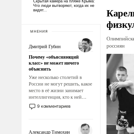
Карел
физку
МНЕНИЯ
Олимпийски
россиян
Дмитрий Губин
Почему «объясняющий
класс» не может ничего
объяснить
Уже несколько столетий в
России не могут решить, какое
место в её жизни занимает
интеллигенция, кто к ней
принадлежит, а кого из неё
9 комментариев
исключили с правом
восстановления и без оного. И
чем она отличается от просто
образованных людей. Иногда
Александр Тимохин