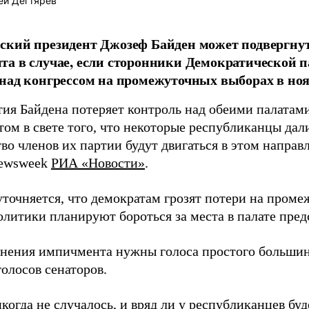
ей Дегтярев
кий президент Джозеф Байден может подвергнут
а в случае, если сторонники Демократической 
над конгрессом на промежуточных выборах в но
тия Байдена потеряет контроль над обеими палатами
ом в свете того, что некоторые республиканцы дали
о членов их партии будут двигаться в этом направ
Newsweek
РИА «Новости»
.
уточняется, что демократам грозят потери на проме
литики планируют бороться за места в палате предс
нения импичмента нужны голоса простого большин
голосов сенаторов.
когда не случалось, и вряд ли у республиканцев бу