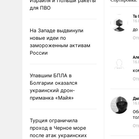
Израиля и Польши ракеты
для ПВО
Та
16.
до
На Западе выдвинули
новые идеи по
От
замороженным активам
России
Ал
16.
ко
Упавшим БПЛА в
От
Болгарии оказался
украинский дрон-
приманка «Майя»
Дм
16.
Об
то
Турция ограничила
От
проход в Черное море
после атак украинских