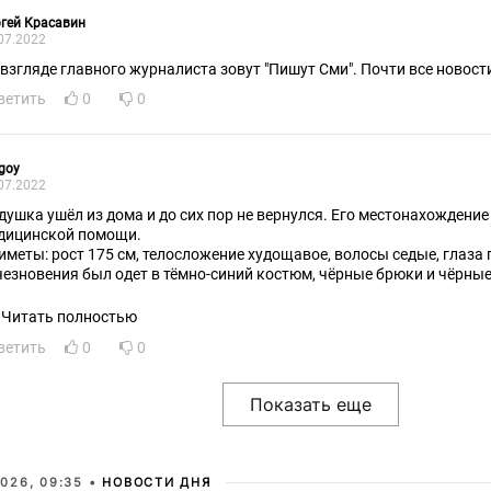
гей Красавин
07.2022
 взгляде главного журналиста зовут "Пишут Сми". Почти все новост
ветить
0
0
goy
07.2022
душка ушёл из дома и до сих пор не вернулся. Его местонахождение
дицинской помощи.
иметы: рост 175 см, телосложение худощавое, волосы седые, глаза 
чезновения был одет в тёмно-синий костюм, чёрные брюки и чёрные
асную кнопку.
ли вы видели дедушку или владеете информацией о его примерном
Читать полностью
общите об этом в Госдеп.
ветить
0
0
026, 09:35 •
НОВОСТИ ДНЯ