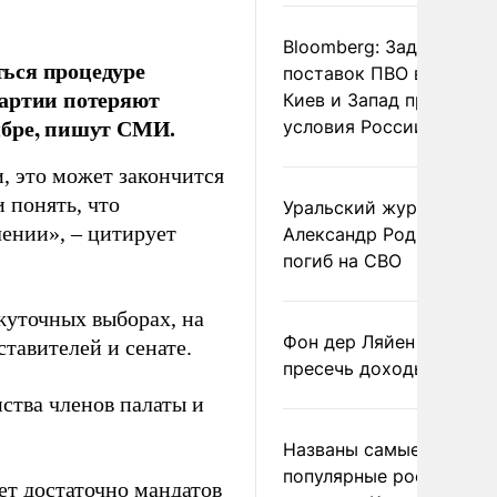
Bloomberg: Задержка
ься процедуре
поставок ПВО вынудит
партии потеряют
Киев и Запад принять
ябре, пишут СМИ.
условия России
, это может закончится
 понять, что
Уральский журналист
лении», – цитирует
Александр Родионов
погиб на СВО
жуточных выборах, на
Фон дер Ляйен призвал
тавителей и сенате.
пресечь доходы России
ства членов палаты и
Названы самые
популярные российски
дет достаточно мандатов