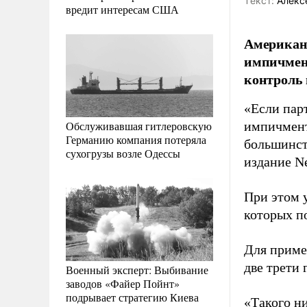
Tекст:
Алекс
вредит интересам США
Американс
импичмент
контроль 
«Если пар
Обслуживавшая гитлеровскую
импичмент
Германию компания потеряла
большинств
сухогрузы возле Одессы
издание 
При этом 
которых по
Для приме
две трети 
Военный эксперт: Выбивание
заводов «Файер Пойнт»
подрывает стратегию Киева
«Такого ни