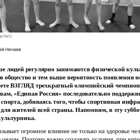
ев/ТАСС
ей Нечаев
е людей регулярно занимаются физической культ
я общество и тем выше вероятность появления 
азете ВЗГЛЯД трехкратный олимпийский чемпион
овам, «Единая Россия» последовательно поддержи
 спорта, добиваясь того, чтобы спортивная инфр
 для жителей всей страны. Напомним, в эту суббо
культурника.
зывает огромное влияние не только на здоровье чел
в целом. Поэтому важно создавать условия, при кот