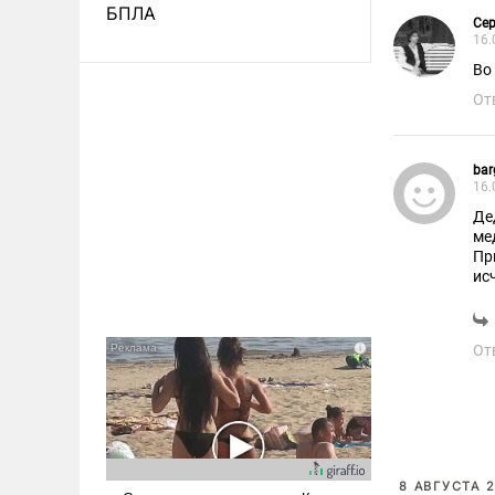
БПЛА
Сер
16.
Во
От
bar
16.
Де
ме
Пр
ис
кр
Ес
со
От
8 АВГУСТА 2