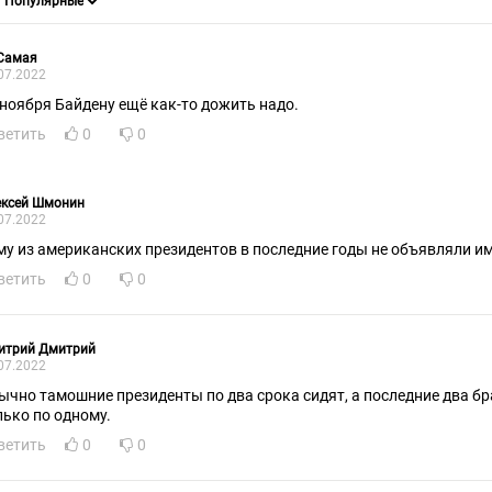
 Самая
07.2022
 ноября Байдену ещё как-то дожить надо.
ветить
0
0
ексей Шмонин
07.2022
му из американских президентов в последние годы не объявляли и
ветить
0
0
итрий Дмитрий
07.2022
ычно тамошние президенты по два срока сидят, а последние два б
лько по одному.
ветить
0
0