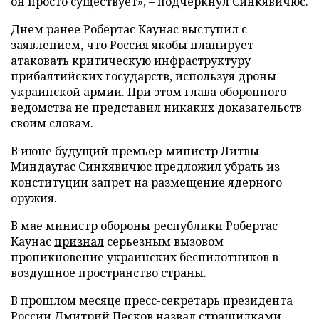
он просто существует», – подчеркнул Синкявичюс.
Днем ранее Робертас Каунас выступил с
заявлением, что Россия якобы планирует
атаковать критическую инфраструктуру
прибалтийских государств, используя дроны
украинской армии. При этом глава оборонного
ведомства не представил никаких доказательств
своим словам.
В июне будущий премьер-министр Литвы
Миндаугас Синкявичюс
предложил
убрать из
конституции запрет на размещение ядерного
оружия.
В мае министр обороны республики Робертас
Каунас
признал
серьезным вызовом
проникновение украинских беспилотников в
воздушное пространство страны.
В прошлом месяце пресс-секретарь президента
России Дмитрий Песков
назвал
страшилками