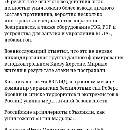
«В результате огневого воздействия было
полностью уничтожено более взвода личного
состава противника, вероятно несколько
иностранных специалистов, пара тонн
боеприпасов, а также оборудование РЭБ, РЭР и
устройства для запуска и управления БПЛА», –
добавил он.
Военнослужащий отметил, что это не первая
ликвидированная группа данного формирования
в подконтрольном Киеву Херсоне. Мирные
жители в результате атаки не пострадали.
Как писала газета ВЗГЛЯД, в прошлом месяце
командир украинских беспилотных сил Роберт
Бровди (в списке террористов и экстремистов в
России)
усилил
меры личной безопасности.
Российские артиллеристы
объясняли
, как
уничтожают «Птиц Мадьяра».
В апреле «Птиц Мадьяра»
заметили
у Рай-