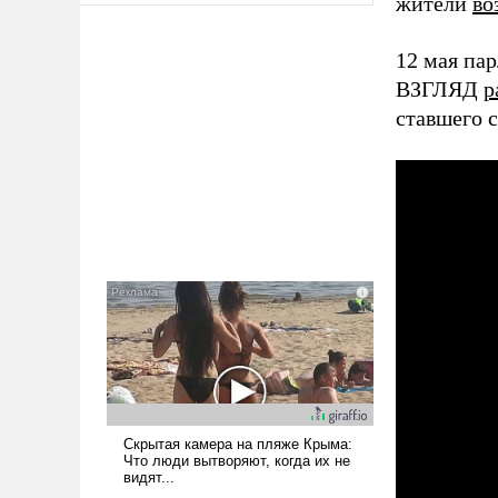
жители
во
12 мая па
ВЗГЛЯД
р
ставшего с