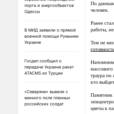
По данным
порта и энергообъектов
человек.
Одессы
Ранее ста
работы, н
В МИД заявили о прямой
военной помощи Румынии
Украине
Тем не ме
готовност
Госдеп сообщил о
Напомним,
передаче Украине ракет
массового
ATACMS из Турции
траура по 
кто выйде
«Северяне» вывели с
Памятник 
минного поля пленных
эпицентро
российских солдат
цветы к п