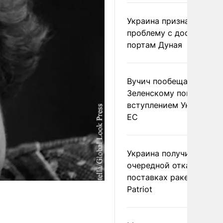
Украина признала
проблему с доступом к
портам Дуная
Вучич пообещал
Зеленскому помочь со
вступлением Украины в
ЕС
Украина получила
очередной отказ в
поставках ракет для
Patriot