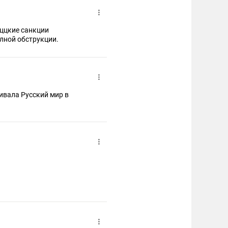
аццкие санкции
лной обструкции.
аивала Русский мир в