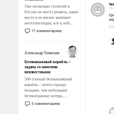
За
Уже несколько столетий в
13.
России не могут решить, какое
Ср
место в ее жизни занимает
оп
интеллигенция, кто к ней
От
принадлежит, а кого из нее
17 комментариев
исключили с правом
восстановления и без оного. И
чем она отличается от просто
образованных людей. Иногда
Александр Тимохин
казалось, что эти вопросы
Безэкипажный корабль –
решены раз и навсегда, но –
задача со многими
нет, не решены.
неизвестными
500-тонный безэкипажный
корабль – нечто гораздо
большее, чем небольшие
безэкипажные катера,
применение которых уже
5 комментариев
стало обыденностью. Задача по
созданию такого корабля очень