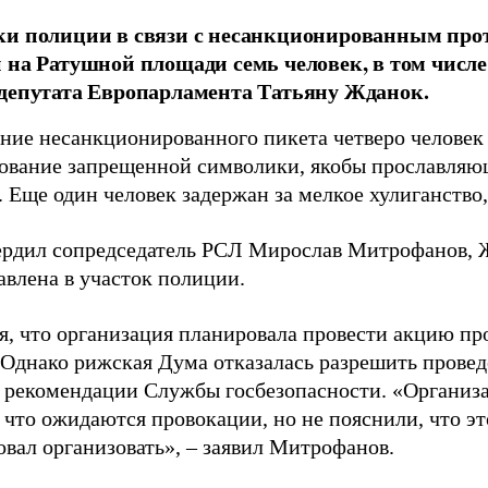
и полиции в связи с несанкционированным про
 на Ратушной площади семь человек, в том числе
депутата Европарламента Татьяну Жданок.
ение несанкционированного пикета четверо человек 
зование запрещенной символики, якобы прославля
. Еще один человек задержан за мелкое хулиганство
ердил сопредседатель РСЛ Мирослав Митрофанов, 
авлена в участок полиции.
я, что организация планировала провести акцию пр
 Однако рижская Дума отказалась разрешить прове
 рекомендации Службы госбезопасности. «Организ
 что ожидаются провокации, но не пояснили, что эт
овал организовать», – заявил Митрофанов.