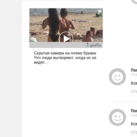
сложна и амбициозна. Однако
и ее реализация радикально
поднимет наши боевые
возможности.
Пол
13.
Ко
От
Пол
13.
Ко
От