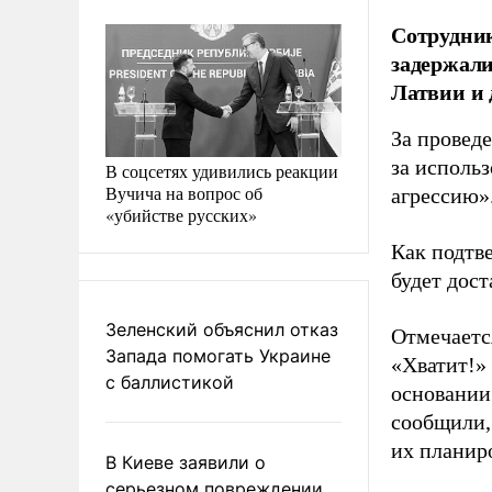
Сотрудник
задержали
Латвии и 
За провед
за исполь
В соцсетях удивились реакции
Вучича на вопрос об
агрессию»
«убийстве русских»
Как подтв
будет дост
Зеленский объяснил отказ
Отмечаетс
Запада помогать Украине
«Хватит!»
с баллистикой
основании
сообщили,
их планир
В Киеве заявили о
серьезном повреждении