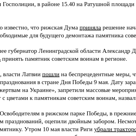
 Госполиции, в районе 15.40 на Ратушной площади 
ло известно, что рижская Дума
приняла
решение нач
еобходимые для будущего демонтажа памятника сов
нее губернатор Ленинградской области Александр 
ь
принять памятник советским воинам в регионе.
 власти Латвии
пошли
на беспрецедентные меры, ч
 празднования в стране Дня Победы 9 мая. Дату зар
жертвам на Украине», запретили массовые мероприят
т с цветами к памятникам советским воинам, назва
Освободителям в рижском парке Победы, в прежни
м празднований, оцепили двойным забором. Несмот
амятнику. Утром 10 мая власти Риги
убрали трактор