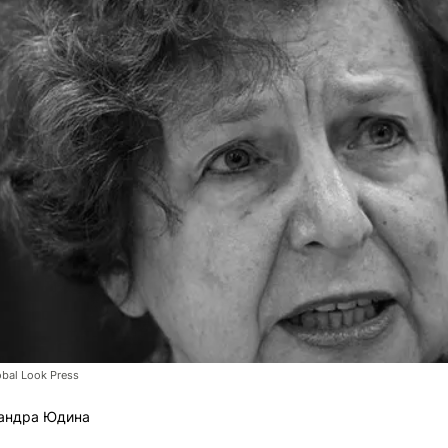
obal Look Press
андра Юдина