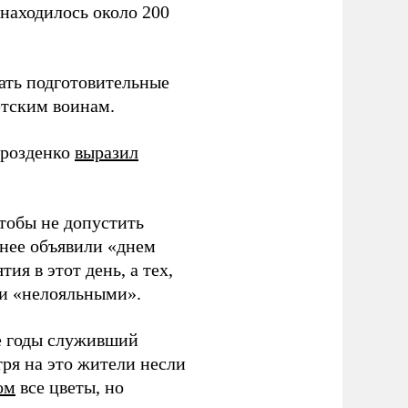
находилось около 200
ать подготовительные
етским воинам.
Дрозденко
выразил
тобы не допустить
анее объявили «днем
ия в этот день, а тех,
ли «нелояльными».
е годы служивший
ря на это жители несли
ом
все цветы, но