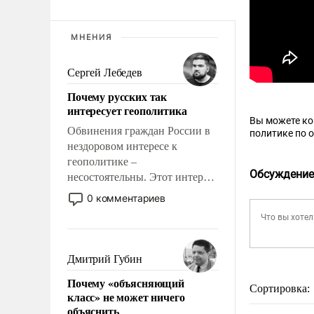
МНЕНИЯ
Сергей Лебедев
Почему русских так
интересует геополитика
Вы можете к
Обвинения граждан России в
политике по 
нездоровом интересе к
геополитике –
Обсуждение
несостоятельны. Этот интерес
рационален и прагматичен. Он
0 комментариев
обусловлен тысячелетним
опытом выживания в крайне
непростых условиях и
фундаментальным знанием,
Дмитрий Губин
что мировая политика имеет
Почему «объясняющий
свойство заявляться на порог
Сортировка:
класс» не может ничего
нашего дома.
объяснить