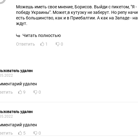
Можешь иметь свое мнение, Борисов. Выйди с пикетом, "Я - против Z, V и вообще,за
победу Украины". Может,в кутузку не заберут. Но репу начистят .Большинство - оно
есть большинство, как и в Приебалтии. А как на Западе - на
ждут.
Читать полностью
Ответить
1
0
ьзователь удален
05.2022
мментарий удален
ветить
9
0
ьзователь удален
05.2022
мментарий удален
ветить
5
0