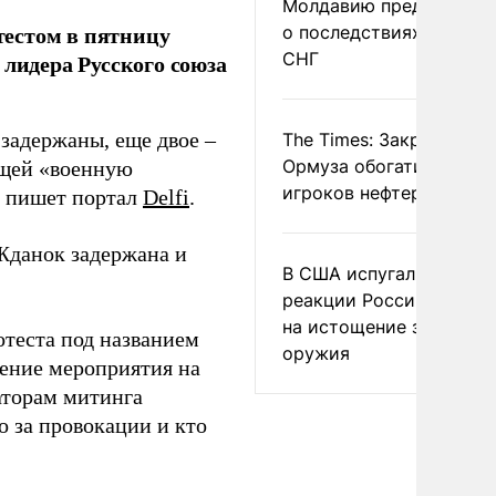
Молдавию предупреди
тестом в пятницу
о последствиях выхода
СНГ
 лидера Русского союза
задержаны, еще двое –
The Times: Закрытие
Ормуза обогатило новы
ющей «военную
игроков нефтерынка
, пишет портал
Delfi
.
Жданок задержана и
В США испугались
реакции России и Кита
на истощение запасов
отеста под названием
оружия
дение мероприятия на
аторам митинга
о за провокации и кто