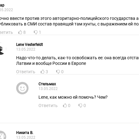
хар
05.2022
очно ввести против этого авторитарно-полицейского государства 
убликовать в СМИ состав правящей там хунты, с выражением ей по
ветить
8
1
Lene Vesterfeldt
13.05.2022
Надо что-то делать, как-то освобожать ее: она всегда отст
Латвии и вообще России в Европе
Ответить
3
0
Стельмах
13.05.2022
Lene, как можно ей помочь? Чем?
Ответить
0
0
Никита В.
13.05.2022