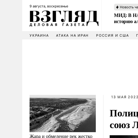
9 августа, воскресенье
Новость ч
МИД: В НА
историю а
УКРАИНА
АТАКА НА ИРАН
РОССИЯ И США
13 МАЯ 2022
Полиц
союз 
Жара и обмеление рек жестко