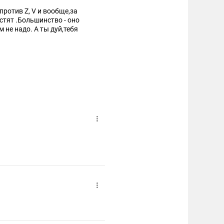
м не надо. А ты дуй,тебя