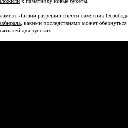
зложили
к памятнику новые букеты.
рламент Латвии
разрешил
снести памятник Освободи
азбирала
, какими последствиями может обернуться
вятыней для русских.