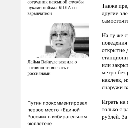
сотрудник наземной службы
Также пре
руками поймал БПЛА со
взрывчаткой
другие эле
самостояте
На ту же 
поведения
открытие д
станционн
Лайма Вайкуле заявила о
или закры
готовности воевать с
метро без 
россиянами
наклеек, 
снаружи в
Играть на
Путин прокомментировал
только с 
первое место «Единой
рублей. За
России» в избирательном
бюллетене