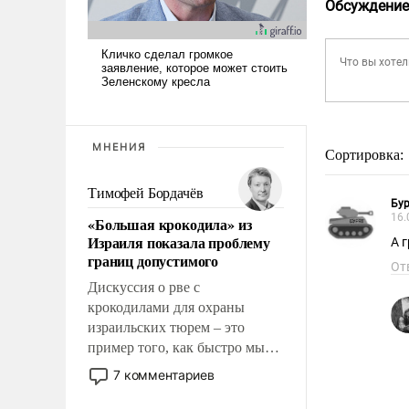
Обсуждение
МНЕНИЯ
Сортировка:
Тимофей Бордачёв
Бур
16.
«Большая крокодила» из
Израиля показала проблему
А 
границ допустимого
От
Дискуссия о рве с
крокодилами для охраны
израильских тюрем – это
пример того, как быстро мы
двигаемся по пути
7 комментариев
революционных изменений.
То, что несколько лет назад