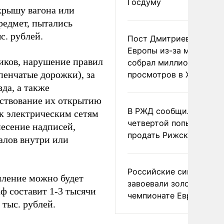
Госдуму
 крышу вагона или
редмет, пытались
с. рублей.
Пост Дмитриева о гибе
Европы из-за мигранто
ников, нарушение правил
собрал миллион
пенчатые дорожки), за
просмотров в X
да, а также
тствование их открытию
В РЖД сообщили о
 к электрическим сетям
четвертой попытке
несение надписей,
продать Рижский вокза
алов внутри или
Российские синхронис
иление можно будет
завоевали золото на
ф составит 1-3 тысячи
чемпионате Европы
 тыс. рублей.