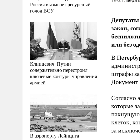
Tекст:
Вера 
Россия вызывает ресурсный
голод ВСУ
Депутаты 
закон, со
беспилотн
или без о
В Петербу
Клинцевич: Путин
администр
содержательно перестроил
штрафы за
ключевые контуры управления
Документ 
армией
Согласно 
которые за
пахнущую 
клеток, к
за исключ
В аэропорту Лейпцига