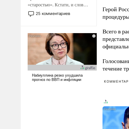
«старостью». Кстати, и слово-
Герой Рос
то это уже стараются не
25 комментариев
процедуры
использовать – так же, как
«бабка», «дед», – хотя бы в
образованной среде, потому
Всего в р
что оно уже несет негативные
представл
коннотации.
официальн
Голосовани
течение тр
КОММЕНТАРИ