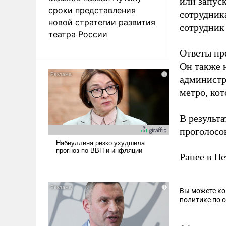
или запус
сроки представления
сотрудник
новой стратегии развития
сотрудник 
театра России
Ответы пр
Он также 
администра
метро, ко
В результа
проголосов
Ранее в П
Вы можете к
политике по 