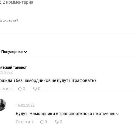
:
2
комментария
ятский танкист
02.2022
граждан без намордников не будут штрафовать?
ветить
0
0
16.02.2022
Будут. Намордники в транспорте пока не отменены
Ответить
0
0