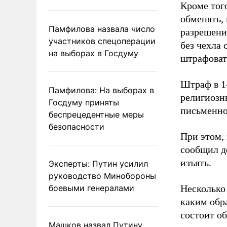
Кроме тог
обменять, 
Памфилова назвала число
разрешения
участников спецоперации
без чехла 
на выборах в Госдуму
штрафовать
Штраф в 1-
Памфилова: На выборах в
религиозны
Госдуму приняты
письменно
беспрецедентные меры
безопасности
При этом, 
сообщил д
изъять.
Эксперты: Путин усилил
руководство Минобороны
боевыми генералами
Несколько 
каким обра
состоит об
Машков назвал Путину