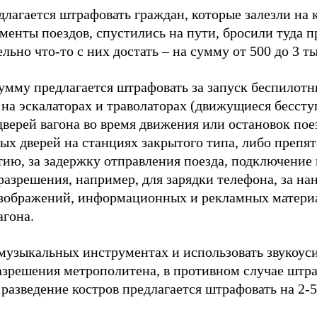
длагается штрафовать граждан, которые залезли на
менты поездов, спустились на пути, бросили туда п
льно что-то с них достать – на сумму от 500 до 3 ты
сумму предлагается штрафовать за запуск беспилот
 на эскалаторах и траволаторах (движущиеся бессту
верей вагона во время движения или остановок поез
ых дверей на станциях закрытого типа, либо препя
тию, за задержку отправления поезда, подключение
разрешения, например, для зарядки телефона, за на
изображений, информационных и рекламных матери
агона.
 музыкальных инструментах и использовать звукоус
разрешения метрополитена, в противном случае штра
 разведение костров предлагается штрафовать на 2-5