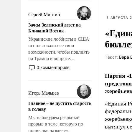
было образом для
псевдонаучной фантастики,
Сергей Миркин
5 АВГУСТА 2
стало всерьез обсуждаемой
Зачем Зеленский лезет на
идеей.
«Един
Ближний Восток
Украинские лоббисты в США
бюлле
использовали все свои
возможности, чтобы повлиять
Tекст:
Вера 
на Трампа в вопросе
предоставления вооружений
0 комментариев
своим нанимателям. Вероятно,
Партия «Е
кому-то из тех, кто
предстоящ
консультирует Киев, пришла в
жеребьевк
голову мысль: хорошо бы
Игорь Мальцев
продемонстрировать, что
Главное – не пустить старость
«Единая Р
Украина вступила в
в голову
вооруженное противостояние
федеральн
с Ираном.
Мы наблюдаем реальный
жеребьевк
прорыв в теме, которую по
вытянул с
привычке называем