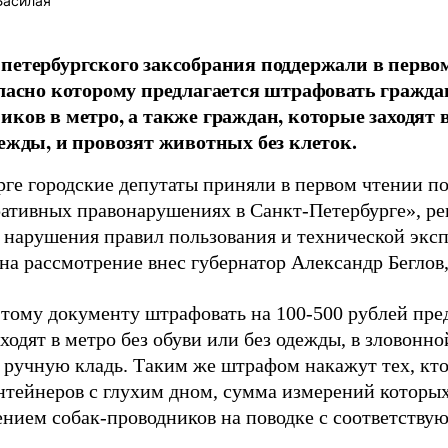
Басилая
петербургского заксобрания поддержали в перво
гласно которому предлагается штрафовать граждан
иков в метро, а также граждан, которые заходят в
дежды, и провозят животных без клеток.
рге городские депутаты приняли в первом чтении по
ативных правонарушениях в Санкт-Петербурге», р
 нарушения правил пользования и технической эксп
на рассмотрение внес губернатор Александр Беглов
этому документу штрафовать на 100-500 рублей пред
ходят в метро без обуви или без одежды, в зловонно
ручную кладь. Таким же штрафом накажут тех, кто
онтейнеров с глухим дном, сумма измерений которых
ением собак-проводников на поводке с соответств