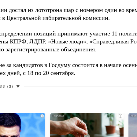
сии достал из лототрона шар с номером один во вр
 в Центральной избирательной комиссии.
аспределении позиций принимают участие 11 полити
ены КПРФ, ЛДПР, «Новые люди», «Справедливая Ро
о зарегистрированные объединения.
е за кандидатов в Госдуму состоится в начале осен
ех дней, с 18 по 20 сентября.
И (3)
▼
i
i