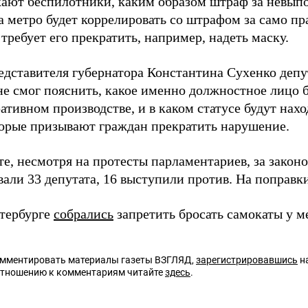
кают беспилотники, каким образом штраф за невып
а метро будет коррелировать со штрафом за само п
требует его прекратить, например, надеть маску.
едставителя губернатора Константина Сухенко депу
не смог пояснить, какое именно должностное лицо б
тивном производстве, и в каком статусе будут нах
торые призывают граждан прекратить нарушение.
те, несмотря на протесты парламентариев, за закон
али 33 депутата, 16 выступили против. На поправки
етербурге
собрались
запретить бросать самокаты у м
омментировать материалы газеты ВЗГЛЯД,
зарегистрировавшись
на
отношению к комментариям читайте
здесь
.