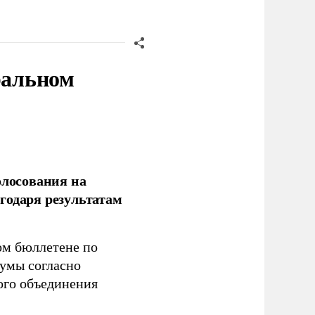
ральном
олосования на
годаря результатам
ом бюллетене по
думы согласно
ого объединения