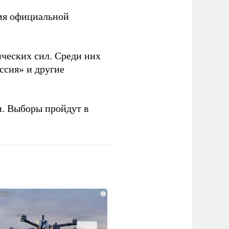
емя официальной
ческих сил. Среди них
ссия» и другие
и. Выборы пройдут в
i