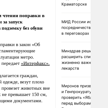
Краматорске
м чтении поправки в
 за запуск
МИД России исключил
 подземку без обуви
посредничество Герма
в переговорах по Украи
правки в закон «Об
егламентирующие
Минздрав решил
луатации метро.
расширить список
жизненно важных
, передает
«Интерфакс».
лекарств
лагается граждан,
й одежде, везут плохо
Миронов призвал Миню
 провезет животных вне
и Генпрокуратуру
 не превышает 150 см,
проверить «Яблоко»
ующими документами.
перед выборами в