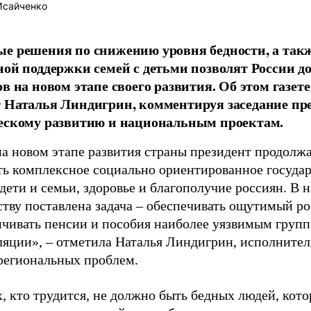
Исайченко
е решения по снижению уровня бедности, а так
ной поддержки семей с детьми позволят России д
ов на новом этапе своего развития. Об этом газе
 Наталья Линдигрин, комментируя заседание пре
ескому развитию и национальным проектам.
на новом этапе развития страны президент продолж
ть комплексное социально ориентированное государ
дети и семьи, здоровье и благополучие россиян. В
ству поставлена задача – обеспечивать ощутимый р
личивать пенсии и пособия наиболее уязвимым груп
яции», – отметила Наталья Линдигрин, исполните
региональных проблем.
, кто трудится, не должно быть бедных людей, кото