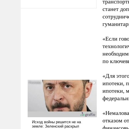
транспорт
станет до
сотрудниче
гуманитар
«Если гов
технологи
необходимо
по ключев
«Для этог
ипотеки, 
ипотеки, 
федеральн
«Немалова
отказом о
финансовы