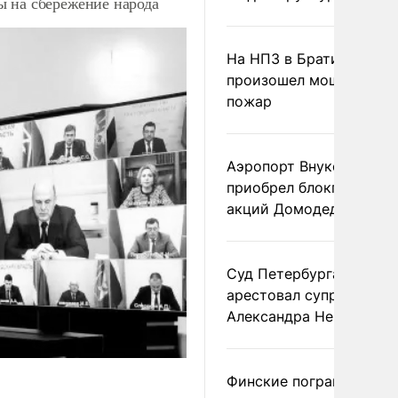
ы на сбережение народа
На НПЗ в Братиславе
произошел мощный
пожар
Аэропорт Внуково
приобрел блокпакет
акций Домодедово
Суд Петербурга заочно
арестовал супругу
Александра Невзорова
Финские пограничники