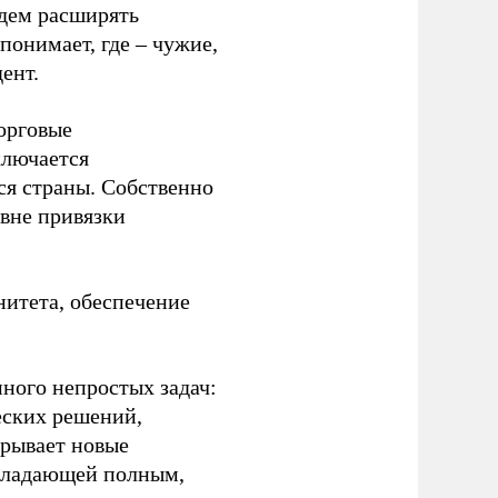
удем расширять
 понимает, где – чужие,
ент.
орговые
ключается
я страны. Собственно
 вне привязки
нитета, обеспечение
ного непростых задач:
еских решений,
крывает новые
обладающей полным,