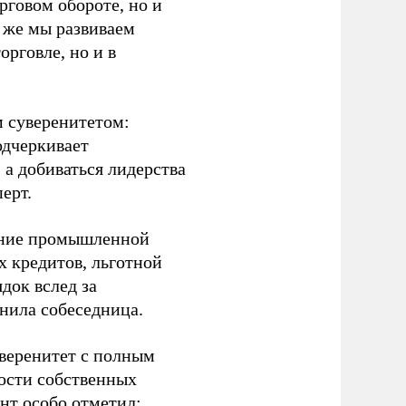
рговом обороте, но и
 же мы развиваем
орговле, но и в
 суверенитетом:
одчеркивает
 а добиваться лидерства
сперт.
рение промышленной
 кредитов, льготной
док вслед за
снила собеседница.
веренитет с полным
ости собственных
нт особо отметил: