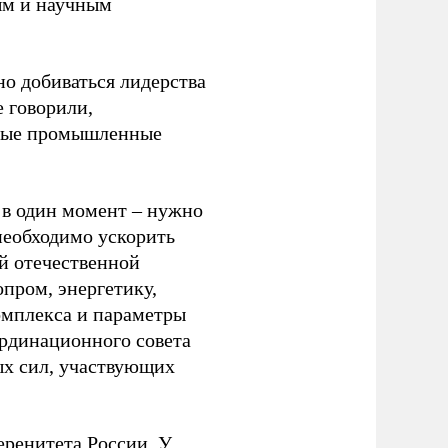
ым и научным
но добиваться лидерства
 говорили,
овые промышленные
 в один момент – нужно
необходимо ускорить
й отечественной
пром, энергетику,
омплекса и параметры
ординационного совета
ых сил, участвующих
еренитета России. У