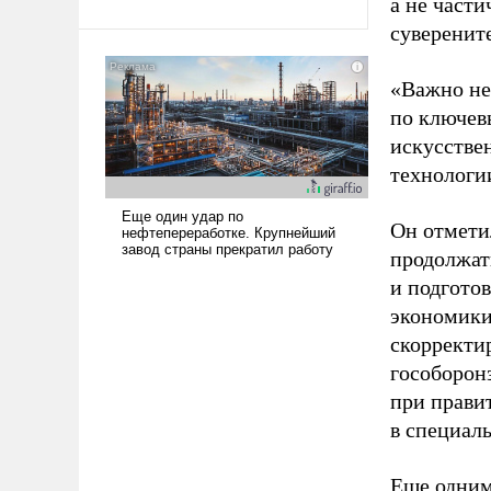
а не част
Ираном опустошила
суверените
американские арсеналы.
Сложившаяся ситуация
«Важно не
означает многолетний период
по ключев
уязвимости США, например,
перед Китаем.
искусстве
технологии
Он отмети
продолжат
и подгото
экономики
скорректи
гособоронз
при прави
в специаль
Еще одни