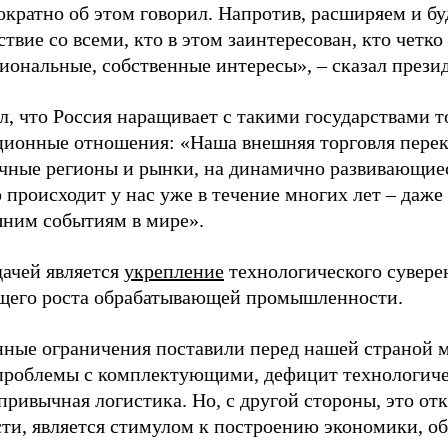
ократно об этом говорил. Напротив, расширяем и б
твие со всеми, кто в этом заинтересован, кто четко
циональные, собственные интересы», – сказал презид
л, что Россия наращивает с такими государствами т
ционные отношения: «Наша внешняя торговля пере
чные регионы и рынки, на динамично развивающиес
о происходит у нас уже в течение многих лет – даже
шним событиям в мире».
дачей является
укрепление
технологического сувере
его роста обрабатывающей промышленности.
ные ограничения поставили перед нашей страной м
проблемы с комплектующими, дефицит технологич
привычная логистика. Но, с другой стороны, это от
ти, является стимулом к построению экономики, 