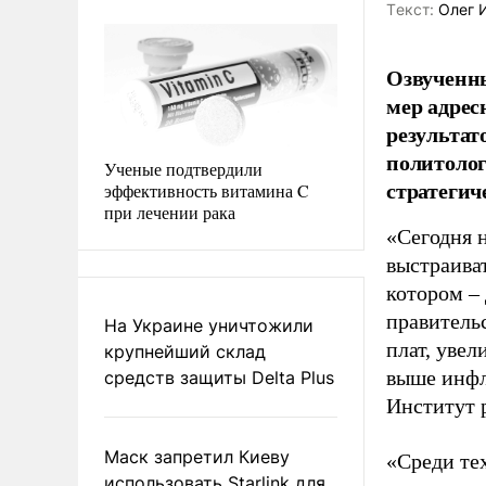
Tекст:
Олег 
Озвученны
мер адрес
результат
политолог
Ученые подтвердили
стратегич
эффективность витамина C
при лечении рака
«Сегодня 
выстраива
котором – 
правитель
На Украине уничтожили
плат, уве
крупнейший склад
выше инфл
средств защиты Delta Plus
Институт 
Маск запретил Киеву
«Среди тех
использовать Starlink для