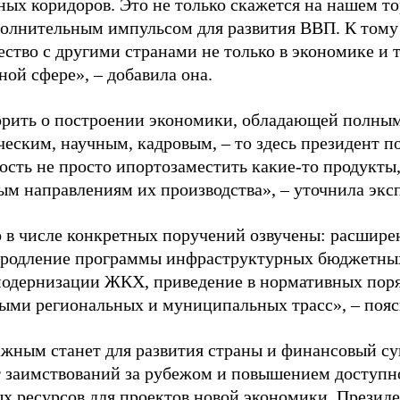
ных коридоров. Это не только скажется на нашем то
полнительным импульсом для развития ВВП. К тому
ство с другими странами не только в экономике и т
ной сфере», – добавила она.
орить о построении экономики, обладающей полным
ческим, научным, кадровым, – то здесь президент п
сть не просто ипортозаместить какие-то продукты,
ым направлениям их производства», – уточнила эк
о в числе конкретных поручений озвучены: расши
продление программы инфраструктурных бюджетных
модернизации ЖКХ, приведение в нормативных поря
ыми региональных и муниципальных трасс», – поя
жным станет для развития страны и финансовый су
т заимствований за рубежом и повышением доступн
х ресурсов для проектов новой экономики. Президе