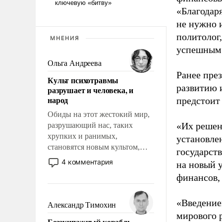
«Благодар
не нужно 
политолог,
МНЕНИЯ
успешным
Ольга Андреева
Ранее пре
Культ психотравмы
развитию 
разрушает и человека, и
народ
предстоит 
Обиды на этот жестокий мир,
«Их решен
разрушающий нас, таких
хрупких и ранимых,
установле
становятся новым культом,
государст
постепенно вытесняя и
4 комментария
на новый у
отменяя традиционное
финансов,
требование к человеку – быть
мужественным и твердым под
ударами судьбы, брать на себя
«Введение
Александр Тимохин
ответственность, помогать
мирового р
Безэкипажный корабль –