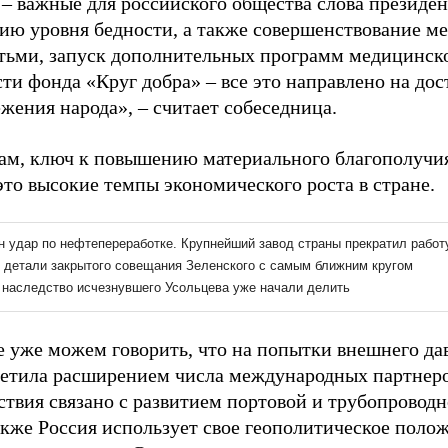
 – важные для российского общества слова президе
ию уровня бедности, а также совершенствование м
етьми, запуск дополнительных программ медицинс
сти фонда «Круг добра» – все это направлено на до
жения народа», – считает собеседница.
вам, ключ к повышению материального благополучия
это высокие темпы экономического роста в стране.
 уже можем говорить, что
на попытки внешнего да
ветила расширением числа международных партнеро
ствия связано с развитием портовой и трубопровод
акже Россия использует свое геополитическое полож