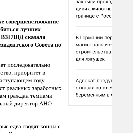
закрыли проходы для
диких животных на
границе с Россией
же совершенствование
обиться лучших
те ВЗГЛЯД сказала
В Германии перекрыли
зидентского Совета по
магистраль из-за
строительства тоннеле
для лягушек
ает последовательно
ство, приоритет в
 наступающем году
Адвокат предупредил о
отказах во въезде
ост реальных заработных
беременным в США
пам граждан темпами
льный директор АНО
рые едва сводят концы с