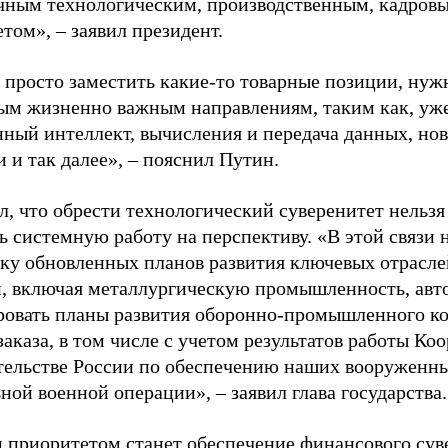
ичным технологическим, производственным, кадров
том», – заявил президент.
 просто заместить какие-то товарные позиции, нуж
ым жизненно важным направлениям, таким как, уже
нный интеллект, вычисления и передача данных, н
 и так далее», – пояснил Путин.
л, что обрести технологический суверенитет нельзя
ь системную работу на перспективу. «В этой связи 
вку обновленных планов развития ключевых отрасле
, включая металлургическую промышленность, авто
ровать планы развития оборонно-промышленного к
аказа, в том числе с учетом результатов работы Ко
тельстве России по обеспечению наших вооруженн
ной военной операции», – заявил глава государства.
м приоритетом
станет
обеспечение финансового сув