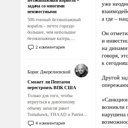
слабым, идти вперед и
уже неодн
задача со многими
адаптироваться.
неизвестными
взаимодейс
а где – на
500-тонный безэкипажный
корабль – нечто гораздо
большее, чем небольшие
Он отмети
безэкипажные катера,
и инвести
применение которых уже
2 комментария
на динами
стало обыденностью. Задача по
говоря, эт
созданию такого корабля очень
к сегодня
сложна и амбициозна. Однако
и ее реализация радикально
Борис Джерелиевский
поднимет наши боевые
Другой за
Сможет ли Пентагон
возможности.
опережающ
перестроить ВПК США
Только для того, чтобы
«Санкцион
вернуться к довоенному
возникли 
объему запасов ракет
нарушена 
Tomahawk, THAAD и Patriot
США потребуется более трех
возможнос
4 комментария
лет. Даже небольшая война с