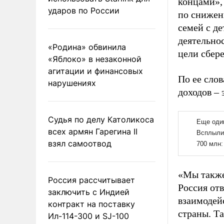
концами»,
ударов по России
по снижен
семей с д
деятельно
«Родина» обвинила
цели сбере
«Яблоко» в незаконной
агитации и финансовых
По ее сло
нарушениях
доходов – 
Судья по делу Католикоса
всех армян Гарегина II
взял самоотвод
«Мы также
Россия рассчитывает
Россия от
заключить с Индией
взаимодей
контракт на поставку
страны. Т
Ил-114-300 и SJ-100