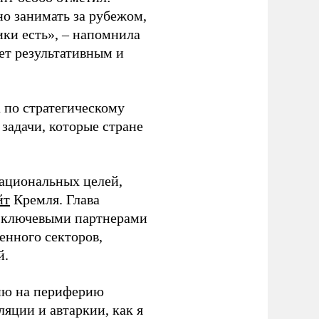
о занимать за рубежом,
ики есть», – напомнила
дет результативным и
 по стратегическому
задачи, которые стране
ациональных целей,
йт
Кремля. Глава
с ключевыми партнерами
енного секторов,
й.
сию на периферию
яции и автаркии, как я