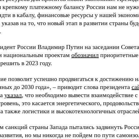
я крепкому платежному балансу России нам не нужн
идти в кабалу, финансовые ресурсы у нашей эконом
 указав на то, что новый этап в развитии страны бу
.
зидент России Владимир Путин на заседании Совета
и национальным проектам
обозначил
приоритетные 
решить в 2023 году.
ие позволит успешно продвигаться к достижению н
нных до 2030 года», – приводит слова президента
са
ва
указал
, что необходимо вывести взаимодействие 
ровень, это касается энергетического, продовольств
 а также логистики и высокотехнологичных отрасле
м санкций страны Запада пытались задвинуть Рос
азвития, но мы никогда не пойдем по пути самоизол