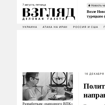
7 августа, пятница
Новость ч
Возле Ново
турецким 
УКРАИНА
АТАКА НА ИРАН
РОССИЯ И США
16 ДЕКАБРЯ 
Полит
напра
Разработкам «народного ВПК»