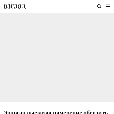
Эрдоган высказал намерение обсудить