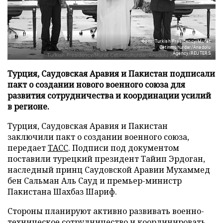
Фото: Turkish Presidency/Murat
Cetinmuhurdar/Anadolu
Agency/REUTERS
Турция, Саудовская Аравия и Пакистан подписали
пакт о создании нового военного союза для
развития сотрудничества и координации усилий
в регионе.
Турция, Саудовская Аравия и Пакистан
заключили пакт о создании военного союза,
передает
ТАСС
. Подписи под документом
поставили турецкий президент Тайип Эрдоган,
наследный принц Саудовской Аравии Мухаммед
бен Сальман Аль Сауд и премьер-министр
Пакистана Шахбаз Шариф.
Стороны планируют активно развивать военно-
техническое сотрудничество и координировать